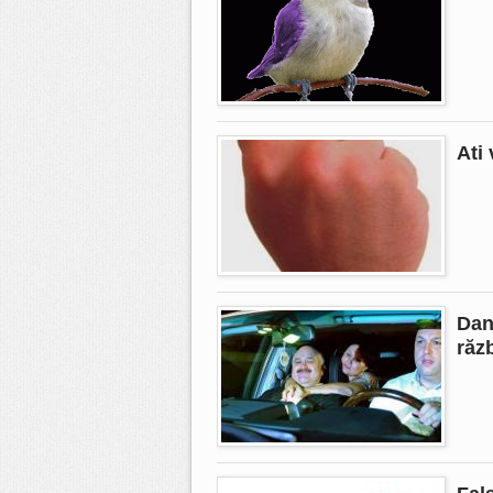
Ati 
Dan
răz