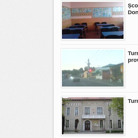
Șco
Don
Tur
pro
Tur