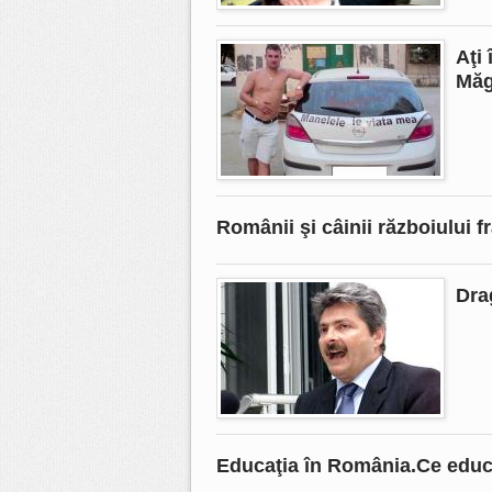
Aţi 
Măg
Românii şi câinii războiului fr
Dra
Educaţia în România.Ce educa