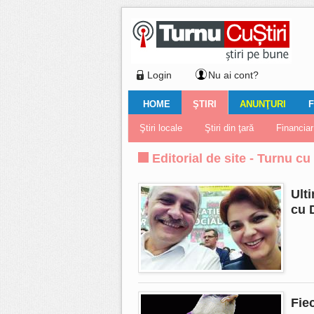
Login
Nu ai cont?
HOME
ŞTIRI
ANUNŢURI
F
Ştiri locale
Ştiri locale
Imobiliare
Galerii Foto
Comentariul zilei
Auto
Ştiri din ţară
Turnaţi aici!
Galerii video
Închirieri
Financiar
Nemulţu
Vân
Editorial de site - Turnu cu 
Ult
cu 
Fie