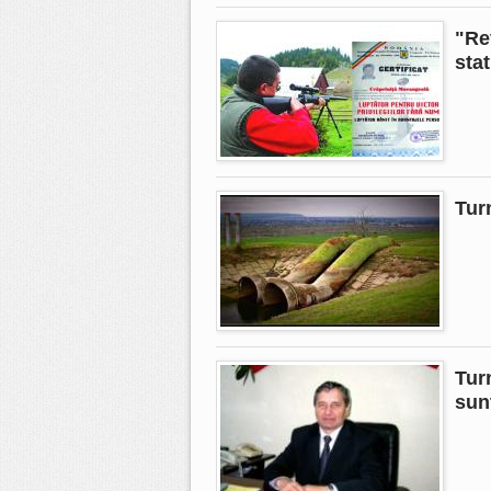
"Re
sta
Tur
Tur
sunt