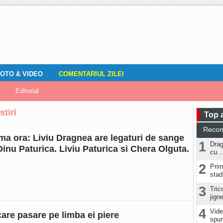
OTO & VIDEO
COMENTARIUL ZILEI
mirile localnicilor
zări
Editorial
Locuri de muncă
Fotografia ta
ADAUGA ANUNT
Vremea
DOZA DE RÂS
stiri
Top a
Reco
ima ora: Liviu Dragnea are legaturi de sange
1
Drag
Dinu Paturica. Liviu Paturica si Chera Olguta.
cu...
2
Prim
stad
3
Tric
jign
4
Vide
care pasare pe limba ei piere
spun