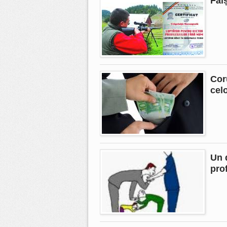
Fal
Cor
celo
Un 
prof