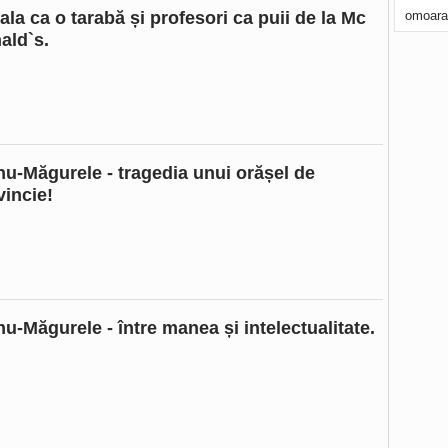
ala ca o tarabă și profesori ca puii de la Mc
omoara
ald`s.
nu-Măgurele - tragedia unui orășel de
vincie!
nu-Măgurele - între manea și intelectualitate.