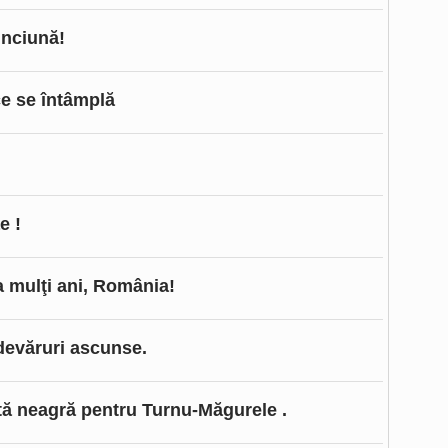
inciună!
ce se întâmplă
e !
a mulţi ani, România!
Adevăruri ascunse.
tă neagră pentru Turnu-Măgurele .