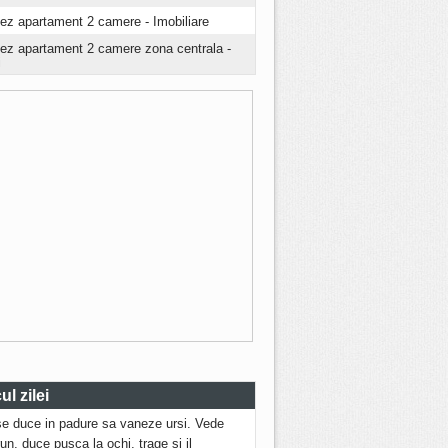
iez apartament 2 camere - Imobiliare
riez apartament 2 camere zona centrala -
i
l zilei
se duce in padure sa vaneze ursi. Vede
run, duce pusca la ochi, trage si il