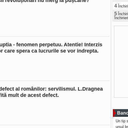
șii revoluționari nu merg la pușcărie?
4
Închir
5
Închi
Închirier
uptia - fenomen perpetuu. Atentie! Interzis
r care spera ca lucrurile se vor indrepta.
defect al românilor: servilismul. L.Dragnea
ită mult de acest defect.
Bancu
Un tip 
ursul b