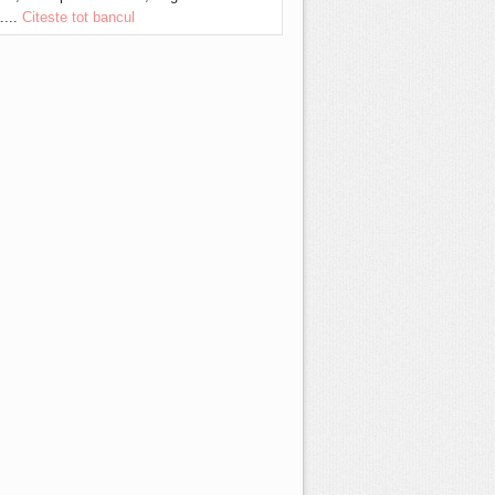
....
Citeste tot bancul