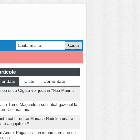
Smart Forum
AGRO
rticole
mandate
Citite
Comentate
nea si cu Olguta vor juca in "Nea Marin si
aria Turnu Magurele a schimbat gazonul la
ion. Cel mai mic...
onf Textil - de ce Mariana Nedelcu urla si
este angajatele?!...
o Andrei Pogacias - un istoric care stie ce
e, nu...