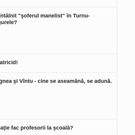
întâlnit "şoferul manelist" în Turnu-
urele?
atricid!
gnea şi Vîntu - cine se aseamănă, se adună.
ţie fac profesorii la şcoală?