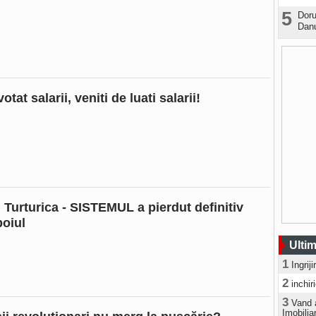
5
Doru
Danu
votat salarii, veniti de luati salarii!
 Turturica - SISTEMUL a pierdut definitiv
boiul
Ultim
1
Ingrij
2
inchir
3
Vand 
Imobilia