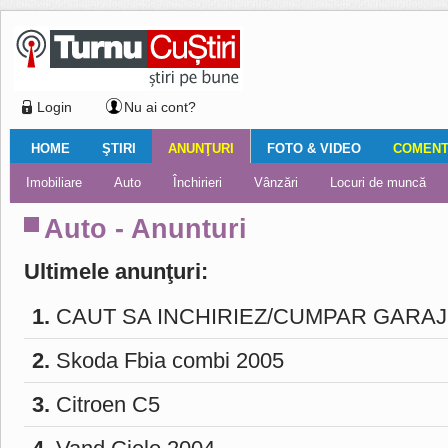
Login
Nu ai cont?
HOME
ŞTIRI
ANUNŢURI
FOTO & VIDEO
COMENTA
Ştiri locale
Ştiri locale
Imobiliare
Galerii Foto
Comentariul zilei
Auto
Ştiri din ţară
Turnaţi aici!
Galerii video
Închirieri
Financiar
Nemulţumirile localnicilor
Vânzări
Editorial
Locuri de muncă
Foto
Auto - Anunturi
Ultimele anunţuri:
1.
CAUT SA INCHIRIEZ/CUMPAR GARAJ
2.
Skoda Fbia combi 2005
3.
Citroen C5