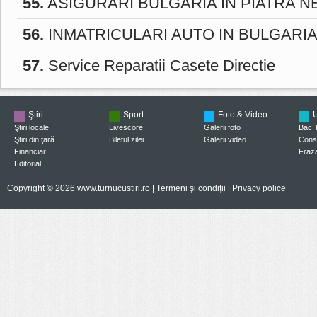
55.
ASIGURARI BULGARIA IN PIATRA 
56.
INMATRICULARI AUTO IN BULGARIA
57.
Service Reparatii Casete Directie
Ştiri
Sport
Foto & Video
U
Ştiri locale
Livescore
Galerii foto
Bac 
Ştiri din ţară
Biletul zilei
Galerii video
Consi
Financiar
Fraza
Editorial
Copyright © 2026 www.turnucustiri.ro |
Termeni şi condiţii
|
Privacy police