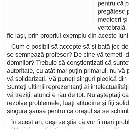
pentru că pr
pregătesc p
mediocri și
vertebrală, 
fie lași, prin propriul exemplu din aceste luni
Cum e posibil să accepte să-și bată joc de
se semnează profesor? De cine vă temeți, 
domnilor? Trebuie să conștientizați că sunteți
autoritate, cu atât mai puțin primarul, nu v
vă solidarizați. Vă puneți singuri piedică din 
Sunteți ultimii reprezentanți ai intelectualită
vă treziți, atunci e rău de tot. Nu așteptați 
rezolve problemele, luați atitudine și fiți soli
singura șansă pentru ca orașul să se schimb
În acest an, deși se știa că vor fi mari pr