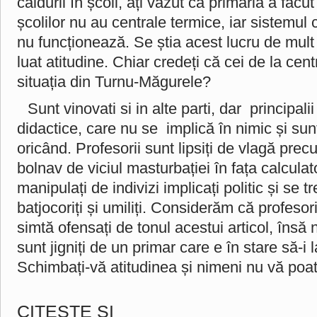
căldurii în școli, ați văzut că primăria a făc
școlilor nu au centrale termice, iar sistemul 
nu funcționează. Se știa acest lucru de mult
luat atitudine. Chiar credeți că cei de la cen
situația din Turnu-Măgurele?
Sunt vinovati si in alte parti, dar principali
didactice, care nu se implică în nimic și su
oricând. Profesorii sunt lipsiți de vlagă pr
bolnav de viciul masturbației în fața calculat
manipulați de indivizi implicați politic și se 
batjocoriți și umiliți. Considerăm că profesor
simtă ofensați de tonul acestui articol, însă nu
sunt jigniți de un primar care e în stare să-i
Schimbați-vă atitudinea și nimeni nu vă poat
CITEŞTE ŞI