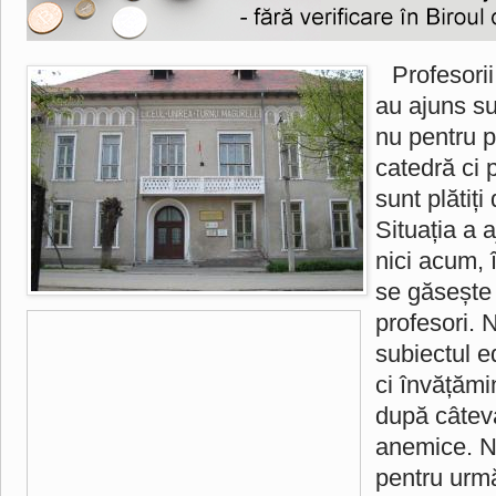
Profesori
au ajuns su
nu pentru p
catedră ci 
sunt plătiți
Situația a 
nici acum, 
se găsește 
profesori. 
subiectul ed
ci învățămin
după câteva
anemice. N
pentru urmă