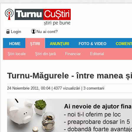
Login
Nu ai cont?
HOME
ŞTIRI
ANUNŢURI
FOTO & VIDEO
COMENTA
Ştiri locale
Ştiri locale
Imobiliare
Galerii Foto
Comentariul zilei
Auto
Ştiri din ţară
Turnaţi aici!
Galerii video
Închirieri
Financiar
Nemulţumirile localnicilor
Vânzări
Editorial
Locuri de muncă
Foto
Turnu-Măgurele - între manea și 
24 Noiembrie 2011, 00:04
|
4377 vizualizări
|
3 comentarii