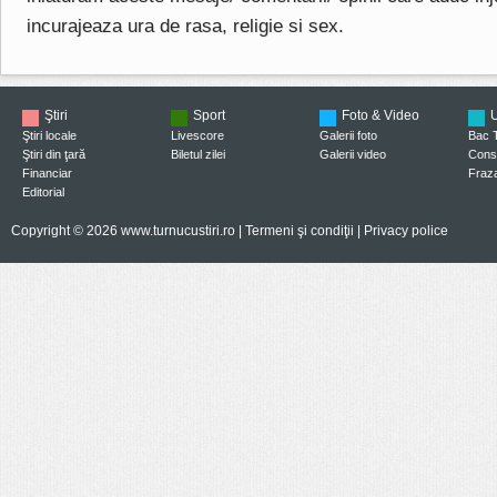
incurajeaza ura de rasa, religie si sex.
Ştiri
Sport
Foto & Video
U
Ştiri locale
Livescore
Galerii foto
Bac 
Ştiri din ţară
Biletul zilei
Galerii video
Consi
Financiar
Fraza
Editorial
Copyright © 2026 www.turnucustiri.ro |
Termeni şi condiţii
|
Privacy police