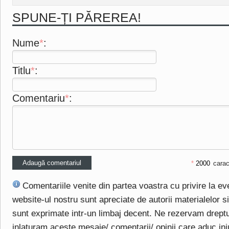
SPUNE-ȚI PĂREREA!
Nume
*
:
Titlu
*
:
Comentariu
*
:
*
carac
Comentariile venite din partea voastra cu privire la e
website-ul nostru sunt apreciate de autorii materialelor si 
sunt exprimate intr-un limbaj decent. Ne rezervam drept
inlaturam aceste mesaje/ comentarii/ opinii care aduc injuri