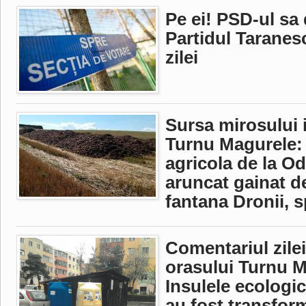
Pe ei! PSD-ul sa d
Partidul Taranes
zilei
Sursa mirosului 
Turnu Magurele: 
agricola de la Od
aruncat gainat d
fantana Dronii, 
Comentariul zilei
orasului Turnu M
Insulele ecologi
au fost transfor