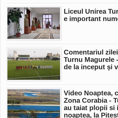
Liceul Unirea Tu
e important numel
Comentariul zile
Turnu Magurele -
de la inceput și 
Video Noaptea, ca
Zona Corabia - T
au taiat plopii si
noaptea, la Pites