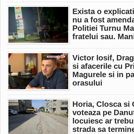
Exista o explicat
nu a fost amenda
Politiei Turnu Ma
fratelui sau. Man
Victor Iosif, Dr
si afacerile cu P
Magurele si in p
orasului
Horia, Closca si 
voteaza pe Danut
locuiesc ar treb
strada sa termine