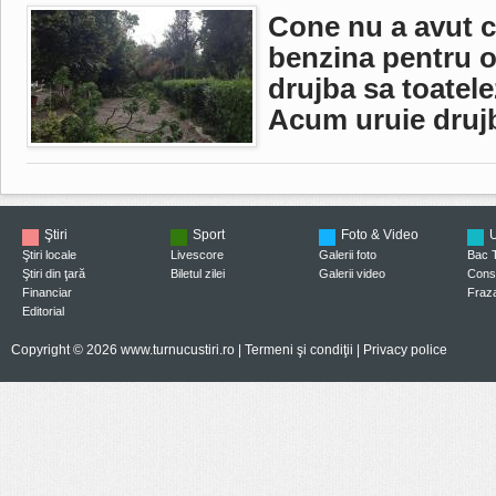
Cone nu a avut câ
benzina pentru o
drujba sa toatele
Acum uruie drujb
Ştiri
Sport
Foto & Video
U
Ştiri locale
Livescore
Galerii foto
Bac 
Ştiri din ţară
Biletul zilei
Galerii video
Consi
Financiar
Fraza
Editorial
Copyright © 2026 www.turnucustiri.ro |
Termeni şi condiţii
|
Privacy police