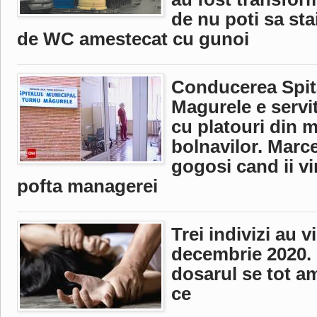
de nu poti sa sta
de WC amestecat cu gunoi
Conducerea Spita
Magurele e servit
cu platouri din 
bolnavilor. Marce
gogosi cand ii vi
pofta managerei
Trei indivizi au v
decembrie 2020. 
dosarul se tot am
ce