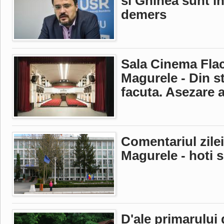
si Ghinea sunt ini
demers
Sala Cinema Fla
Magurele - Din st
facuta. Asezare
Comentariul zilei
Magurele - hoti s
D'ale primarului