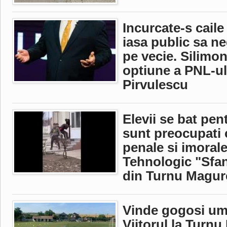
Incurcate-s cail
iasa public sa ne
pe vecie. Silimo
optiune a PNL-ul
Pirvulescu
Elevii se bat pen
sunt preocupati 
penale si imorale
Tehnologic "Sfa
din Turnu Magur
Vinde gogosi ump
Viitorul la Turnu