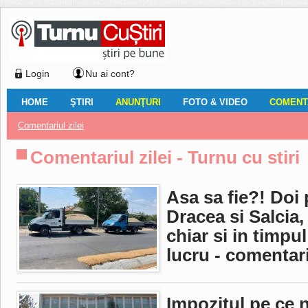
Login
Nu ai cont?
HOME
ŞTIRI
ANUNŢURI
FOTO & VIDEO
COMENTA
Ştiri locale
Ştiri locale
Imobiliare
Galerii Foto
Comentariul zilei
Auto
Ştiri din ţară
Turnaţi aici!
Galerii video
Închirieri
Financiar
Nemulţumirile localnicilor
Vânzări
Editorial
Locuri de muncă
Foto
Comentariul zilei - Turnu cu stiri
Asa sa fie?! Doi p
Dracea si Salcia,
chiar si in timpu
lucru - comentari
Impozitul pe ce n