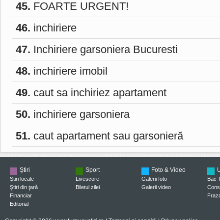
45.
FOARTE URGENT!
46.
inchiriere
47.
Inchiriere garsoniera Bucuresti
48.
inchiriere imobil
49.
caut sa inchiriez apartament
50.
inchiriere garsoniera
51.
caut apartament sau garsonieră
Ştiri
Sport
Foto & Video
U
Ştiri locale
Livescore
Galerii foto
Bac 
Ştiri din ţară
Biletul zilei
Galerii video
Consi
Financiar
Fraza
Editorial