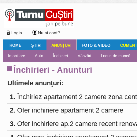
Login
Nu ai cont?
HOME
ŞTIRI
ANUNŢURI
FOTO & VIDEO
COMENTA
Ştiri locale
Ştiri locale
Imobiliare
Galerii Foto
Comentariul zilei
Auto
Ştiri din ţară
Turnaţi aici!
Galerii video
Închirieri
Financiar
Nemulţumirile localnicilor
Vânzări
Editorial
Locuri de muncă
Foto
Închirieri - Anunturi
Ultimele anunţuri:
1.
Închiriez apartament 2 camere zona cent
2.
Ofer inchiriere apartament 2 camere
3.
Ofer inchiriere ap.2 camere recent renov