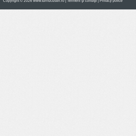
Copyright © 2026 www.turnucustiri.ro |
Termeni şi condiţii
|
Privacy police