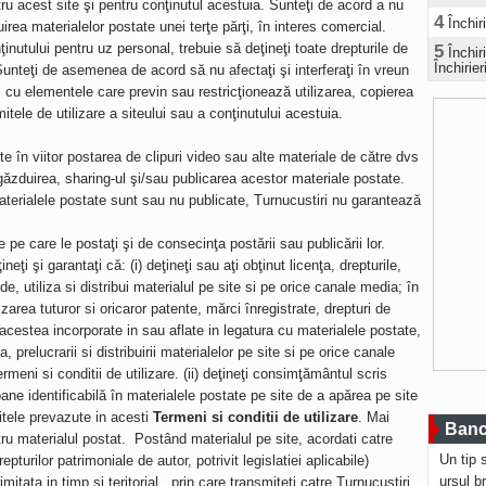
tru acest site şi pentru conţinutul acestuia. Sunteţi de acord a nu
4
Închir
uirea materialelor postate unei terţe părţi, în interes comercial.
inutului pentru uz personal, trebuie să deţineţi toate drepturile de
5
Închi
Închirier
 Sunteţi de asemenea de acord să nu afectaţi şi interferaţi în vreun
i, cu elementele care previn sau restricţionează utilizarea, copierea
tele de utilizare a siteului sau a conţinutului acestuia.
 în viitor postarea de clipuri video sau alte materiale de către dvs
 găzduirea, sharing-ul şi/sau publicarea acestor materiale postate.
materialele postate sunt sau nu publicate, Turnucustiri nu garantează
e pe care le postaţi şi de consecinţa postării sau publicării lor.
eţi şi garantaţi că: (i) deţineţi sau aţi obţinut licenţa, drepturile,
 utiliza si distribui materialul pe site si pe orice canale media; în
izarea tuturor si oricaror patente, mărci înregistrate, drepturi de
 acestea incorporate in sau aflate in legatura cu materialele postate,
a, prelucrarii si distribuirii materialelor pe site si pe orice canale
meni si conditii de utilizare. (ii) deţineţi consimţământul scris
ane identificabilă în materialele postate pe site de a apărea pe site
mitele prevazute in acesti
Termeni si conditii de utilizare
. Mai
Bancu
tru materialul postat. Postând materialul pe site, acordati catre
Un tip 
epturilor patrimoniale de autor, potrivit legislatiei aplicabile)
ursul b
limitata in timp si teritorial prin care transmiteti catre Turnucustiri