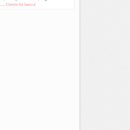
....
Citeste tot bancul