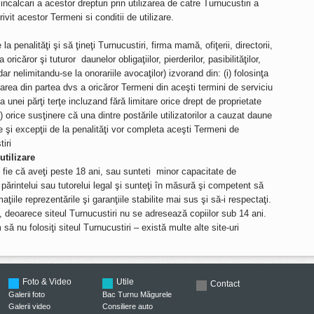
incalcari a acestor drepturi prin utilizarea de catre Turnucustiri a
ivit acestor Termeni si conditii de utilizare.
a penalităţi şi să ţineţi Turnucustiri, firma mamă, ofiţerii, directorii,
oricăror şi tuturor daunelor obligaţiilor, pierderilor, pasibilităţilor,
dar nelimitandu-se la onorariile avocaţilor) izvorand din: (i) folosinţa
iolarea din partea dvs a oricăror Termeni din aceşti termini de serviciu
 a unei părţi terţe incluzand fără limitare orice drept de proprietate
v) orice susţinere că una dintre postările utilizatorilor a cauzat daune
re şi excepţii de la penalităţi vor completa aceşti Termeni de
iri
utilizare
i fie că aveţi peste 18 ani, sau sunteti minor capacitate de
părintelui sau tutorelui legal şi sunteţi în măsură şi competent să
rmaţiile reprezentările şi garanţiile stabilite mai sus şi să-i respectaţi.
i, deoarece siteul Turnucustiri nu se adresează copiilor sub 14 ani.
ă nu folosiţi siteul Turnucustiri – există multe alte site-uri
Foto & Video
Utile
Contact
Galerii foto
Bac Turnu Măgurele
Galerii video
Consiliere auto