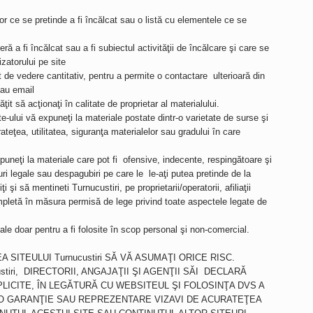
tor ce se pretinde a fi încălcat sau o listă cu elementele ce se
deră a fi încălcat sau a fi subiectul activităţii de încălcare şi care se
izatorului pe site
t de vedere cantitativ, pentru a permite o contactare ulterioară din
sau email
t să acţionaţi în calitate de proprietar al materialului.
ite-ului vă expuneţi la materiale postate dintr-o varietate de surse şi
teţea, utilitatea, siguranţa materialelor sau gradului în care
uneţi la materiale care pot fi ofensive, indecente, respingătoare şi
uri legale sau despagubiri pe care le le-aţi putea pretinde de la
ţi şi să mentineti Turnucustiri, pe proprietarii/operatorii, afiliaţii
ompletă în măsura permisă de lege privind toate aspectele legate de
ale doar pentru a fi folosite în scop personal şi non-comercial.
 SITEULUI Turnucustiri SĂ VĂ ASUMAŢI ORICE RISC.
tiri, DIRECTORII, ANGAJAŢII ŞI AGENŢII SĂI DECLARĂ
LICITE, ÎN LEGĂTURĂ CU WEBSITEUL ŞI FOLOSINŢA DVS A
CI O GARANŢIE SAU REPREZENTARE VIZAVI DE ACURATEŢEA