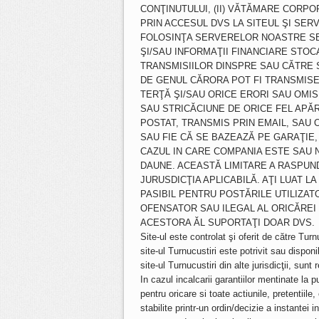
CONŢINUTULUI, (II) VĂTĂMARE CORPO
PRIN ACCESUL DVS LA SITEUL ŞI SERV
FOLOSINŢA SERVERELOR NOASTRE SE
ŞI/SAU INFORMAŢII FINANCIARE STOC
TRANSMISIILOR DINSPRE SAU CĂTRE SI
DE GENUL CĂRORA POT FI TRANSMISE
TERŢĂ ŞI/SAU ORICE ERORI SAU OMIS
SAU STRICĂCIUNE DE ORICE FEL APĂR
POSTAT, TRANSMIS PRIN EMAIL, SAU OR
SAU FIE CĂ SE BAZEAZĂ PE GARAŢIE,
CAZUL IN CARE COMPANIA ESTE SAU 
DAUNE. ACEASTĂ LIMITARE A RASPUND
JURUSDICŢIA APLICABILĂ. AŢI LUAT LA 
PASIBIL PENTRU POSTĂRILE UTILIZA
OFENSATOR SAU ILEGAL AL ORICĂREI 
ACESTORA ĂL SUPORTAŢI DOAR DVS.
Site-ul este controlat şi oferit de către Tur
site-ul Turnucustiri este potrivit sau dispon
site-ul Turnucustiri din alte jurisdicţii, sunt
In cazul incalcarii garantiilor mentinate la 
pentru oricare si toate actiunile, pretentiile, 
stabilite printr-un ordin/decizie a instantei 