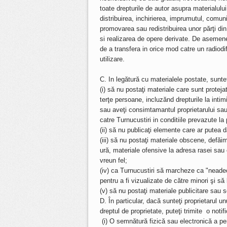
toate drepturile de autor asupra materialulu
distribuirea, inchirierea, imprumutul, comun
promovarea sau redistribuirea unor părţi di
si realizarea de opere derivate. De asemene
de a transfera in orice mod catre un radiod
utilizare.
C. In legătură cu materialele postate, sun
(i) să nu postaţi materiale care sunt proteja
terţe persoane, incluzănd drepturile la intim
sau aveţi consimtamantul proprietarului sau 
catre Turnucustiri in conditiile prevazute l
(ii) să nu publicaţi elemente care ar putea 
(iii) să nu postaţi materiale obscene, defăi
ură, materiale ofensive la adresa rasei sau 
vreun fel;
(iv) ca Turnucustiri să marcheze ca "neade
pentru a fi vizualizate de către minori şi s
(v) să nu postaţi materiale publicitare sau s
D. În particular, dacă sunteţi proprietarul un
dreptul de proprietate, puteţi trimite o noti
(i) O semnătură fizică sau electronică a pe