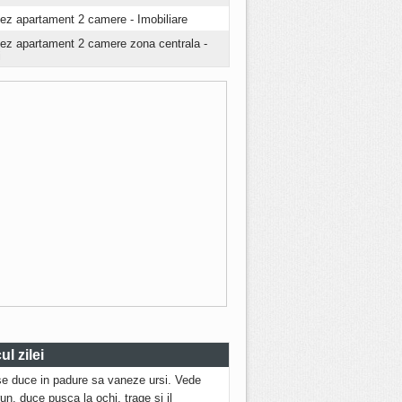
iez apartament 2 camere - Imobiliare
riez apartament 2 camere zona centrala -
i
l zilei
se duce in padure sa vaneze ursi. Vede
run, duce pusca la ochi, trage si il