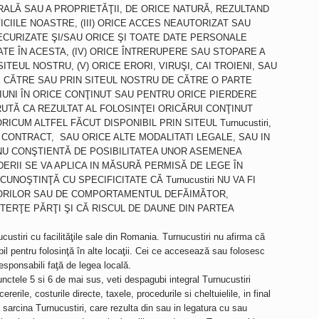
RALĂ SAU A PROPRIETĂŢII, DE ORICE NATURĂ, REZULTAND
ICIILE NOASTRE, (III) ORICE ACCES NEAUTORIZAT SAU
CURIZATE ŞI/SAU ORICE ŞI TOATE DATE PERSONALE
ATE ÎN ACESTA, (IV) ORICE ÎNTRERUPERE SAU STOPARE A
TEUL NOSTRU, (V) ORICE ERORI, VIRUŞI, CAI TROIENI, SAU
 CĂTRE SAU PRIN SITEUL NOSTRU DE CĂTRE O PARTE
IUNI ÎN ORICE CONŢINUT SAU PENTRU ORICE PIERDERE
UTĂ CA REZULTAT AL FOLOSINŢEI ORICĂRUI CONŢINUT
ICUM ALTFEL FĂCUT DISPONIBIL PRIN SITEUL Turnucustiri,
 CONTRACT, SAU ORICE ALTE MODALITATI LEGALE, SAU IN
NU CONŞTIENTĂ DE POSIBILITATEA UNOR ASEMENEA
ERII SE VA APLICA IN MĂSURĂ PERMISĂ DE LEGE ÎN
CUNOŞTINŢĂ CU SPECIFICITATE CĂ Turnucustiri NU VA FI
TORILOR SAU DE COMPORTAMENTUL DEFĂIMĂTOR,
TERŢE PĂRŢI ŞI CĂ RISCUL DE DAUNE DIN PARTEA
nucustiri cu facilităţile sale din Romania. Turnucustiri nu afirma că
ibil pentru folosinţă în alte locaţii. Cei ce accesează sau folosesc
 responsabili faţă de legea locală.
punctele 5 si 6 de mai sus, veti despagubi integral Turnucustiri
cererile, costurile directe, taxele, procedurile si cheltuielile, in final
in sarcina Turnucustiri, care rezulta din sau in legatura cu sau