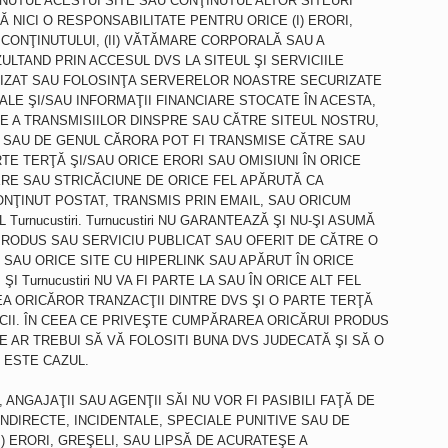
NUTUL ACESTUI SITE SAU CONŢINUTUL ALTOR SITEURI
Ă NICI O RESPONSABILITATE PENTRU ORICE (I) ERORI,
 CONŢINUTULUI, (II) VĂTĂMARE CORPORALĂ SAU A
ULTAND PRIN ACCESUL DVS LA SITEUL ŞI SERVICIILE
ORIZAT SAU FOLOSINŢA SERVERELOR NOASTRE SECURIZATE
ALE ŞI/SAU INFORMAŢII FINANCIARE STOCATE ÎN ACESTA,
E A TRANSMISIILOR DINSPRE SAU CĂTRE SITEUL NOSTRU,
NI, SAU DE GENUL CĂRORA POT FI TRANSMISE CĂTRE SAU
TE TERŢĂ ŞI/SAU ORICE ERORI SAU OMISIUNI ÎN ORICE
RE SAU STRICĂCIUNE DE ORICE FEL APĂRUTĂ CA
ONŢINUT POSTAT, TRANSMIS PRIN EMAIL, SAU ORICUM
Turnucustiri. Turnucustiri NU GARANTEAZĂ ŞI NU-ŞI ASUMĂ
RODUS SAU SERVICIU PUBLICAT SAU OFERIT DE CĂTRE O
ri SAU ORICE SITE CU HIPERLINK SAU APĂRUT ÎN ORICE
I Turnucustiri NU VA FI PARTE LA SAU ÎN ORICE ALT FEL
 ORICĂROR TRANZACŢII DINTRE DVS ŞI O PARTE TERŢĂ
II. ÎN CEEA CE PRIVEŞTE CUMPĂRAREA ORICĂRUI PRODUS
E AR TREBUI SĂ VĂ FOLOSITI BUNA DVS JUDECATĂ ŞI SĂ O
 ESTE CAZUL.
II, ANGAJAŢII SAU AGENŢII SĂI NU VOR FI PASIBILI FAŢĂ DE
NDIRECTE, INCIDENTALE, SPECIALE PUNITIVE SAU DE
) ERORI, GREŞELI, SAU LIPSĂ DE ACURATEŞE A