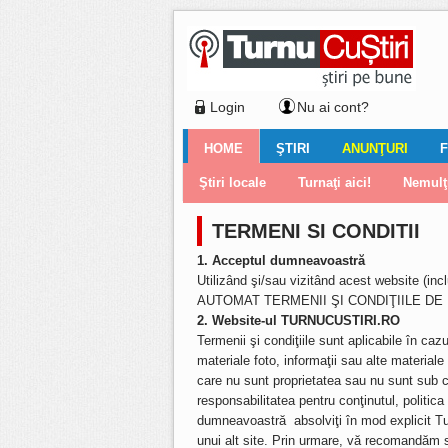
Login
Nu ai cont?
HOME
ŞTIRI
ANUNŢURI
F
Ştiri locale
Ştiri locale
Imobiliare
Galerii Foto
Comentariul zilei
Auto
Ştiri din ţară
Turnaţi aici!
Galerii video
Închirieri
Financiar
Nemulţu
Vân
TERMENI SI CONDITII
1. Acceptul dumneavoastră
Utilizând şi/sau vizitând acest website (inc
AUTOMAT TERMENII ŞI CONDIŢIILE DE U
2. Website-ul TURNUCUSTIRI.RO
Termenii şi condiţiile sunt aplicabile în cazul 
materiale foto, informaţii sau alte materiale 
care nu sunt proprietatea sau nu sunt sub 
responsabilitatea pentru conţinutul, politica s
dumneavoastră absolviţi în mod explicit Turn
unui alt site. Prin urmare, vă recomandăm să c