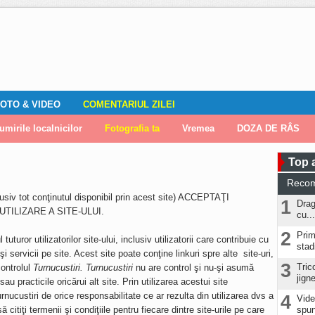
OTO & VIDEO
COMENTARIUL ZILEI
mirile localnicilor
zări
Editorial
Locuri de muncă
Fotografia ta
ADAUGA ANUNT
Vremea
DOZA DE RÂS
Top a
Reco
lusiv tot conţinutul disponibil prin acest site) ACCEPTAŢI
1
Drag
TILIZARE A SITE-ULUI.
cu...
2
Prim
tuturor utilizatorilor site-ului, inclusiv utilizatorii care contribuie cu
stad
şi servicii pe site. Acest site poate conţine linkuri spre alte site-uri,
3
Tric
controlul
Turnucustiri. Turnucustiri
nu are control şi nu-şi asumă
jign
au practicile oricărui alt site. Prin utilizarea acestui site
ucustiri de orice responsabilitate ce ar rezulta din utilizarea dvs a
4
Vide
itiţi termenii şi condiţiile pentru fiecare dintre site-urile pe care
spun