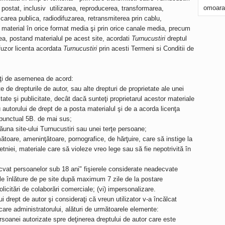
omoara
i postat, inclusiv utilizarea, reproducerea, transformarea,
icarea publica, radiodifuzarea, retransmiterea prin cablu,
n material în orice format media şi prin orice canale media, precum
a, postand materialul pe acest site, acordati
Turnucustiri
dreptul
ifuzor licenta acordata
Turnucustiri
prin acesti Termeni si Conditii de
teţi de asemenea de acord:
te de drepturile de autor, sau alte drepturi de proprietate ale unei
itate şi publicitate, decât dacă sunteţi proprietarul acestor materiale
autorului de drept de a posta materialul şi de a acorda licenţa
a punctual 5B. de mai sus;
dăuna site-ului Turnucustiri sau unei terţe persoane;
mătoare, ameninţătoare, pornografice, de hărţuire, care să instige la
etniei, materiale care să violeze vreo lege sau să fie nepotrivită în
cvat persoanelor sub 18 ani" fişierele considerate neadecvate
ă le înlăture de pe site după maximum 7 zile de la postare
olicitări de colaborări comerciale; (vi) impersonalizare.
ui drept de autor şi consideraţi că vreun utilizator v-a încălcat
ficare administratorului, alături de următoarele elemente:
rsoanei autorizate spre deţinerea dreptului de autor care este