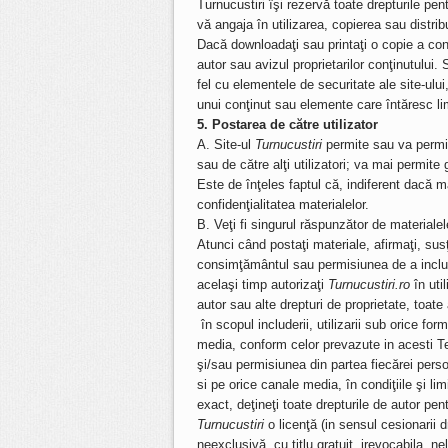
Turnucustiri îşi rezervă toate drepturile pen
vă angaja în utilizarea, copierea sau distrib
Dacă downloadaţi sau printaţi o copie a conţ
autor sau avizul proprietarilor conţinutului.
fel cu elementele de securitate ale site-ulu
unui conţinut sau elemente care întăresc limi
5. Postarea de către utilizator
A. Site-ul
Turnucustiri
permite sau va permite
sau de către alţi utilizatori; va mai permite
Este de înţeles faptul că, indiferent dacă 
confidenţialitatea materialelor.
B. Veţi fi singurul răspunzător de materialel
Atunci când postaţi materiale, afirmaţi, susţin
consimţământul sau permisiunea de a include,
acelaşi timp autorizaţi
Turnucustiri.ro
în util
autor sau alte drepturi de proprietate, toate
în scopul includerii, utilizarii sub orice form
media, conform celor prevazute in acesti Ter
şi/sau permisiunea din partea fiecărei perso
si pe orice canale media, în condiţiile şi li
exact, deţineţi toate drepturile de autor pen
Turnucustiri
o licenţă (in sensul cesionarii dr
neexclusivă, cu titlu gratuit, irevocabila, ne