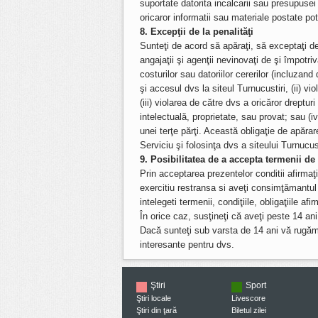
suportate datorita incalcarii sau presupusei 
oricaror informatii sau materiale postate potr
8. Excepţii de la penalităţi
Sunteţi de acord să apăraţi, să exceptaţi de l
angajaţii şi agenţii nevinovaţi de şi împotriva 
costurilor sau datoriilor cererilor (incluzand 
şi accesul dvs la siteul Turnucustiri, (ii) v
(iii) violarea de către dvs a oricăror drepturi
intelectuală, proprietate, sau provat; sau (i
unei terţe părţi. Această obligaţie de apăra
Serviciu şi folosinţa dvs a siteului Turnucust
9. Posibilitatea de a accepta termenii de 
Prin acceptarea prezentelor conditii afirmaţ
exercitiu restransa si aveţi consimţămantul 
intelegeti termenii, condiţiile, obligaţiile afi
În orice caz, susţineţi că aveţi peste 14 an
Dacă sunteţi sub varsta de 14 ani vă rugăm s
interesante pentru dvs.
Ştiri
Sport
Ştiri locale
Livescore
Ştiri din ţară
Biletul zilei