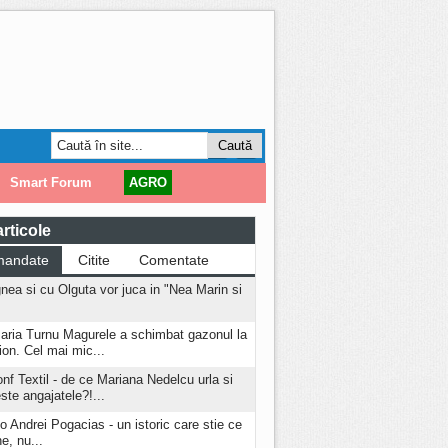
Smart Forum
AGRO
rticole
mandate
Citite
Comentate
nea si cu Olguta vor juca in "Nea Marin si
aria Turnu Magurele a schimbat gazonul la
ion. Cel mai mic...
onf Textil - de ce Mariana Nedelcu urla si
este angajatele?!...
o Andrei Pogacias - un istoric care stie ce
e, nu...