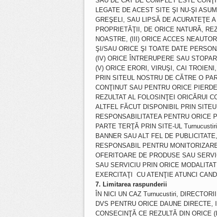
SAU DE CAT DE COMPLET ESTE CONŢI
LEGATE DE ACEST SITE ŞI NU-ŞI ASUM
GREŞELI, SAU LIPSĂ DE ACURATEŢE A
PROPRIETĂŢII, DE ORICE NATURĂ, REZ
NOASTRE, (III) ORICE ACCES NEAUT
ŞI/SAU ORICE ŞI TOATE DATE PERSON
(IV) ORICE ÎNTRERUPERE SAU STOPAR
(V) ORICE ERORI, VIRUŞI, CAI TROIE
PRIN SITEUL NOSTRU DE CĂTRE O PAR
CONŢINUT SAU PENTRU ORICE PIERDE
REZULTAT AL FOLOSINŢEI ORICĂRUI C
ALTFEL FĂCUT DISPONIBIL PRIN SITEUL 
RESPONSABILITATEA PENTRU ORICE P
PARTE TERŢĂ PRIN SITE-UL Turnucusti
BANNER SAU ALT FEL DE PUBLICITATE, Ş
RESPONSABIL PENTRU MONITORIZAREA
OFERITOARE DE PRODUSE SAU SERVIC
SAU SERVICIU PRIN ORICE MODALITAT
EXERCITAŢI CU ATENŢIE ATUNCI CAND
7. Limitarea raspunderii
ÎN NICI UN CAZ Turnucustiri, DIRECTOR
DVS PENTRU ORICE DAUNE DIRECTE, I
CONSECINŢĂ CE REZULTĂ DIN ORICE (I