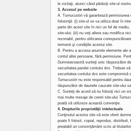
le vizitaţi, atunci când părăsiţi site-ul nostru
3. Accesul pe website
A. Turnucustiri vă garantează permisiunea d
folosinţă: (i) site-ul se va utiliza doar în in
parte din acest site în nici un fel de mediu, 
site-ului; (iii) nu veţi altera sau modifica 
rezonabil, pentru utilizarea corespunzătoare 
termenii şi condiţiile acestui site.
B. Pentru a accesa anumite elemente ale ace
contul altei persoane, fără permisiune. Pentr
Dumneavoastră sunteţi unic răspunzător de ac
securitatea parolei contului dvs. Trebuie să 
securitatea contului dvs este compromisă sa
Turnucustiri
nu este responsabil pentru daun
răspunzător de daunele cauzate site-ului sau
C. Sunteţi de acord să nu folosiţi nici un s
mai multe mesaje de cereri site-ului
Turnucu
poată să utilizeze această convenţie.
4. Drepturile proprietăţii intelectuale
Conţinutul acestui site vă este oferit dumn
poate fi folosit, copiat, reprodus, distribuit
prealabil un consimţământ scris al titularilor