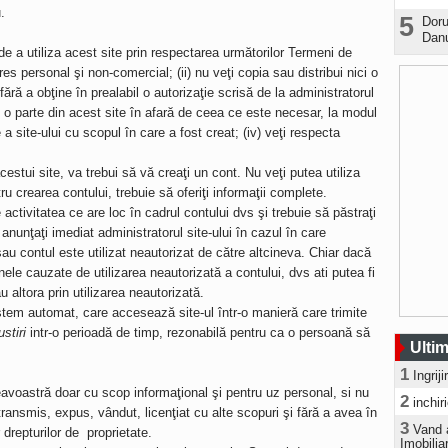
.
5
Doru
Danu
e a utiliza acest site prin respectarea următorilor Termeni de
teres personal şi non-comercial; (ii) nu veţi copia sau distribui nici o
fără a obţine în prealabil o autorizaţie scrisă de la administratorul
nici o parte din acest site în afară de ceea ce este necesar, la modul
a site-ului cu scopul în care a fost creat; (iv) veţi respecta
stui site, va trebui să vă creaţi un cont. Nu veţi putea utiliza
u crearea contului, trebuie să oferiţi informaţii complete.
tivitatea ce are loc în cadrul contului dvs şi trebuie să păstraţi
anunţaţi imediat administratorul site-ului în cazul în care
u contul este utilizat neautorizat de către altcineva. Chiar dacă
ele cauzate de utilizarea neautorizată a contului, dvs ati putea fi
 altora prin utilizarea neautorizată.
istem automat, care accesează site-ul într-o manieră care trimite
stiri
intr-o perioadă de timp, rezonabilă pentru ca o persoană să
Ultim
1
Ingrij
eavoastră doar cu scop informaţional şi pentru uz personal, si nu
2
inchir
, transmis, expus, vândut, licenţiat cu alte scopuri şi fără a avea în
3
Vand 
 drepturilor de proprietate.
Imobilia