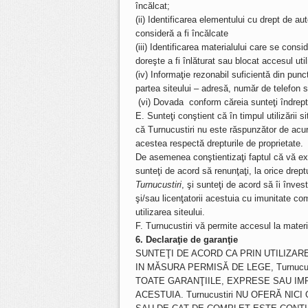
încălcat;
(ii) Identificarea elementului cu drept de au
consideră a fi încălcate
(iii) Identificarea materialului care se consi
doreşte a fi înlăturat sau blocat accesul util
(iv) Informaţie rezonabil suficientă din punc
partea siteului – adresă, număr de telefon 
(vi) Dovada conform căreia sunteţi îndreptăţi
E. Sunteţi conştient că în timpul utilizării s
că Turnucustiri nu este răspunzător de acura
acestea respectă drepturile de proprietate.
De asemenea conştientizaţi faptul că vă exp
sunteţi de acord să renunţaţi, la orice drept
Turnucustiri
, şi sunteţi de acord să îi învesti
şi/sau licenţatorii acestuia cu imunitate c
utilizarea siteului.
F. Turnucustiri vă permite accesul la materi
6. Declaraţie de garanţie
SUNTEŢI DE ACORD CA PRIN UTILIZAREA
IN MĂSURA PERMISĂ DE LEGE, Turnucus
TOATE GARANŢIILE, EXPRESE SAU IMP
ACESTUIA. Turnucustiri NU OFERĂ NI