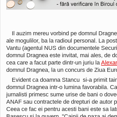
Il auzim mereu vorbind pe domnul Dragnea,
ale mogulilor, ba la radioul personal. La postul
Vantu (agentul NUS din documentele Securit
domnul Dragnea este invitat, mai ales, de
cea care a facut parte dintr-un juriu la
Alexa
domnul Dragnea, la un concurs de Ziua Eur
Evident ca doamna Stancu si-a primit tainu
domnul Dragnea intr-o lumina favorabila. C
jurnalisti primesc sume urise de bani o do
ANAF sau contractele de drepturi de autor pu
Ceea ce fac ei pentru acesti bani este sa lat
Basescu si la guvern. "Cainii de paza ai dem