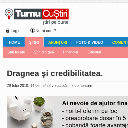
Login
Nu ai cont?
HOME
ŞTIRI
ANUNŢURI
FOTO & VIDEO
COMENTA
Ştiri locale
Ştiri locale
Imobiliare
Galerii Foto
Comentariul zilei
Auto
Ştiri din ţară
Turnaţi aici!
Galerii video
Închirieri
Financiar
Nemulţumirile localnicilor
Vânzări
Editorial
Locuri de muncă
Foto
Dragnea şi credibilitatea.
29 Iulie 2010, 14:06
|
5423 vizualizări
|
2 comentarii