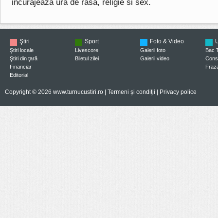
incurajeaza ura de rasa, religie si sex.
Ştiri
Sport
Foto & Video
U
Ştiri locale
Livescore
Galerii foto
Bac 
Ştiri din ţară
Biletul zilei
Galerii video
Consi
Financiar
Fraza
Editorial
Copyright © 2026 www.turnucustiri.ro |
Termeni şi condiţii
|
Privacy police