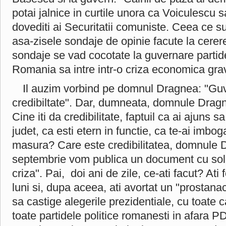
potai jalnice in curtile unora ca Voiculescu 
dovediti ai Securitatii comuniste. Ceea ce s
asa-zisele sondaje de opinie facute la cerere
sondaje se vad cocotate la guvernare partid
Romania sa intre intr-o criza economica gra
Il auzim vorbind pe domnul Dragnea: "Guv
credibiltate". Dar, dumneata, domnule Dragne
Cine iti da credibilitate, faptuil ca ai ajuns 
judet, ca esti etern in functie, ca te-ai imboga
masura? Care este credibilitatea, domnule 
septembrie vom publica un document cu solut
criza". Pai, doi ani de zile, ce-ati facut? Ati
luni si, dupa aceea, ati avortat un "prostanac
sa castige alegerile prezidentiale, cu toate c
toate partidele politice romanesti in afara P