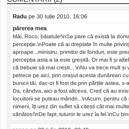
Radu
pe 30 Iulie 2010, 16:06
părerea mea
Măi, Roco, băiatule!\nSe pare că există la dom
percepție.\nPoate că ai dreptate în multe privinț
aproape...ministru, primitor de fonduri, este prea
percepția asta a ta este greșită. Or mai fi și al
că trebuie să mai crești... \nNu va trece mult și 
petrece pe aici, prin orașul acesta dunărean cu
bunicii tăi, dac-or fi fost de prin părțile astea, 
Da, cândva, aici a fost altceva. Cred că au exis
locuitorii se puteau mândri...\nAcum, pentru că
nimeni, îți urez din suflet să citești cât mai multe 
sănătos!\nDe fapt, tuturor le urez la fel.\nCu b