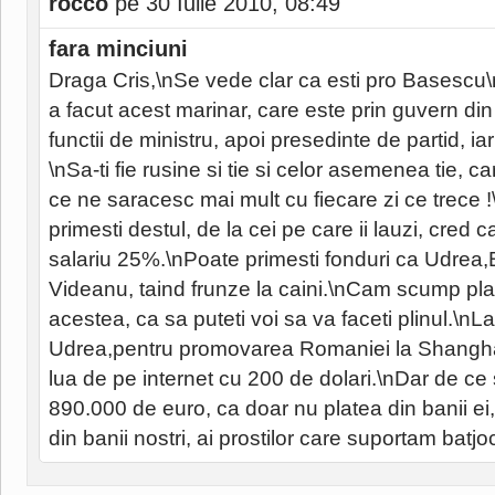
rocco
pe 30 Iulie 2010, 08:49
fara minciuni
Draga Cris,\nSe vede clar ca esti pro Basescu\
a facut acest marinar, care este prin guvern di
functii de ministru, apoi presedinte de partid, ia
\nSa-ti fie rusine si tie si celor asemenea tie, c
ce ne saracesc mai mult cu fiecare zi ce trece !
primesti destul, de la cei pe care ii lauzi, cred ca
salariu 25%.\nPoate primesti fonduri ca Udrea
Videanu, taind frunze la caini.\nCam scump pla
acestea, ca sa puteti voi sa va faceti plinul.\nLa 
Udrea,pentru promovarea Romaniei la Shangha
lua de pe internet cu 200 de dolari.\nDar de ce
890.000 de euro, ca doar nu platea din banii ei,
din banii nostri, ai prostilor care suportam batjoc