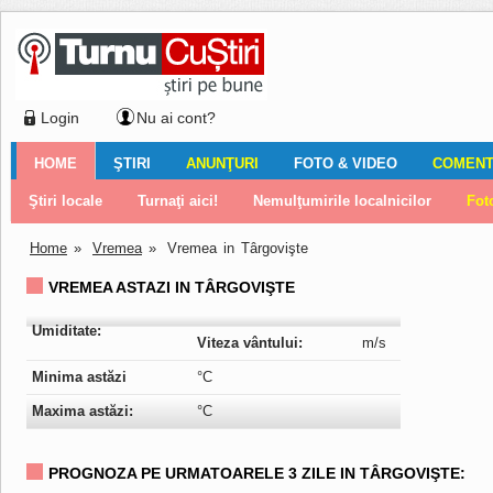
Login
Nu ai cont?
HOME
ŞTIRI
ANUNŢURI
FOTO & VIDEO
COMENTA
Ştiri locale
Ştiri locale
Imobiliare
Galerii Foto
Comentariul zilei
Auto
Ştiri din ţară
Turnaţi aici!
Galerii video
Închirieri
Financiar
Nemulţumirile localnicilor
Vânzări
Editorial
Locuri de muncă
Foto
Home
»
Vremea
»
Vremea in Târgovişte
VREMEA ASTAZI IN TÂRGOVIŞTE
Umiditate:
Viteza vântului:
m/s
Minima astăzi
°C
Maxima astăzi:
°C
PROGNOZA PE URMATOARELE 3 ZILE IN TÂRGOVIŞTE: