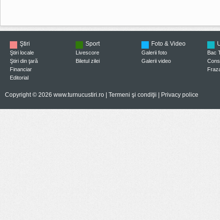
Ştiri
Sport
Foto & Video
U
Ştiri locale
Livescore
Galerii foto
Bac 
Ştiri din ţară
Biletul zilei
Galerii video
Consi
Financiar
Fraza
Editorial
Copyright © 2026 www.turnucustiri.ro |
Termeni şi condiţii
|
Privacy police