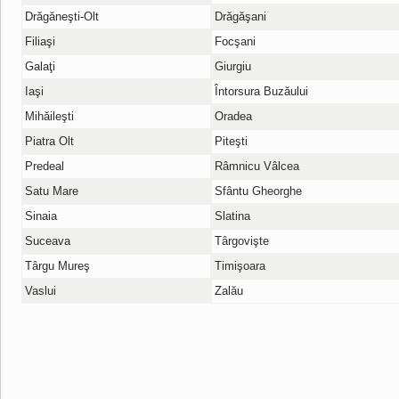
Drăgăneşti-Olt
Drăgăşani
Filiaşi
Focşani
Galaţi
Giurgiu
Iaşi
Întorsura Buzăului
Mihăileşti
Oradea
Piatra Olt
Piteşti
Predeal
Râmnicu Vâlcea
Satu Mare
Sfântu Gheorghe
Sinaia
Slatina
Suceava
Târgovişte
Târgu Mureş
Timişoara
Vaslui
Zalău