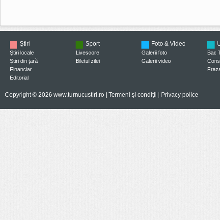
Ştiri
Sport
Foto & Video
U
Ştiri locale
Livescore
Galerii foto
Bac 
Ştiri din ţară
Biletul zilei
Galerii video
Consi
Financiar
Fraza
Editorial
Copyright © 2026 www.turnucustiri.ro |
Termeni şi condiţii
|
Privacy police