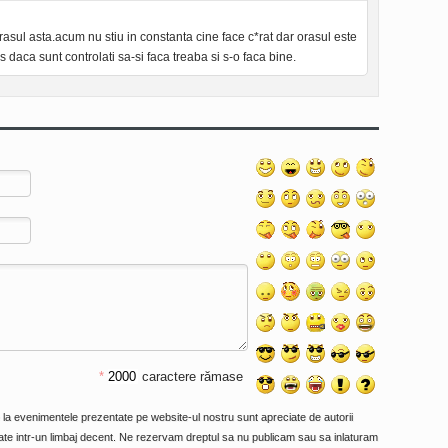
orasul asta.acum nu stiu in constanta cine face c*rat dar orasul este
s daca sunt controlati sa-si faca treaba si s-o faca bine.
*
caractere rămase
e la evenimentele prezentate pe website-ul nostru sunt apreciate de autorii
primate intr-un limbaj decent. Ne rezervam dreptul sa nu publicam sau sa inlaturam