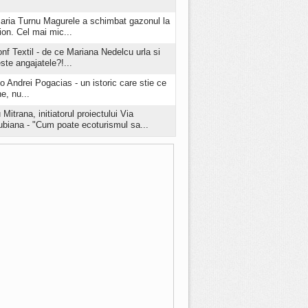
aria Turnu Magurele a schimbat gazonul la
ion. Cel mai mic...
onf Textil - de ce Mariana Nedelcu urla si
este angajatele?!...
o Andrei Pogacias - un istoric care stie ce
e, nu...
 Mitrana, initiatorul proiectului Via
biana - "Cum poate ecoturismul sa...