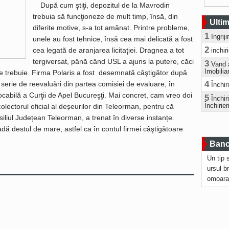
După cum ştiţi, depozitul de la Mavrodin
trebuia să funcţioneze de mult timp, însă, din
Ultim
diferite motive, s-a tot amânat. Printre probleme,
1
Ingrij
unele au fost tehnice, însă cea mai delicată a fost
2
cea legată de aranjarea licitaţiei. Dragnea a tot
inchir
tergiversat, până când USL a ajuns la putere, căci
3
Vand 
Imobilia
ne trebuie. Firma Polaris a fost desemnată câştigător după
4
 o serie de reevaluări din partea comisiei de evaluare, în
Închir
vocabilă a Curţii de Apel Bucureşţi. Mai concret, cam vreo doi
5
Închi
Închirier
colectorul oficial al deșeurilor din Teleorman, pentru că
nsiliul Județean Teleorman, a trenat în diverse instanțe.
dă destul de mare, astfel ca în contul firmei câştigătoare
Bancu
Un tip 
ursul b
omoara