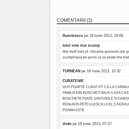
COMENTARII (3)
Dumitrescu
pe 18 Iunie 2013, 19:06
totul este mai scump
Mai multi bani pt. ridicarea gunoiului,dar g
scumpit taxa pe gunoi ca sa poata tine toat
TURNEAN
pe 18 Iunie 2013, 10:32
CURATENIE
VA FI FOARTE CURAT PT. CA.LA CARMA
FAMILIA DIN BOSCHETI.BAJA S.ASA CA
BOSCHETII,TOATE SANTURILE SI GARD
RENUNTA PETCULESCA LA EL,CA ERAU T
POAMA ESTE
dode
pe 18 Iunie 2013, 07:07