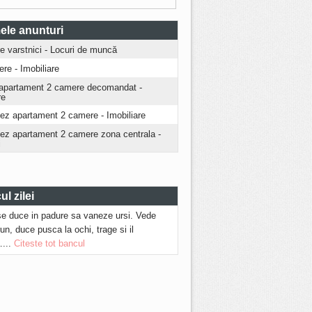
ele anunturi
ire varstnici - Locuri de muncă
iere - Imobiliare
apartament 2 camere decomandat -
re
iez apartament 2 camere - Imobiliare
riez apartament 2 camere zona centrala -
i
l zilei
se duce in padure sa vaneze ursi. Vede
run, duce pusca la ochi, trage si il
....
Citeste tot bancul