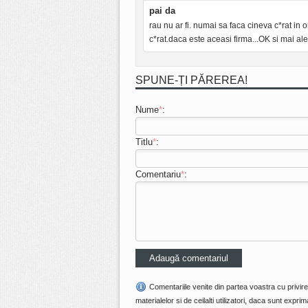
pai da
rau nu ar fi. numai sa faca cineva c*rat in 
c*rat.daca este aceasi firma...OK si mai ale
SPUNE-ȚI PĂREREA!
Nume
*
:
Titlu
*
:
Comentariu
*
:
Comentariile venite din partea voastra cu privir
materialelor si de ceilalti utilizatori, daca sunt ex