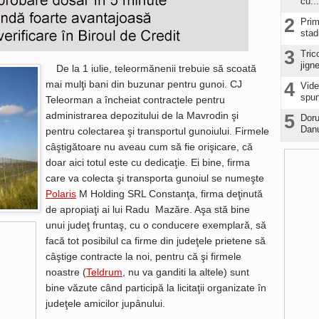
cu...
2
Prim
stad
3
Tric
jign
De la 1 iulie, teleormănenii trebuie să scoată
mai mulţi bani din buzunar pentru gunoi. CJ
4
Vide
spun
Teleorman a încheiat contractele pentru
administrarea depozitului de la Mavrodin şi
5
Doru
Danu
pentru colectarea şi transportul gunoiului. Firmele
câştigătoare nu aveau cum să fie orişicare, că
doar aici totul este cu dedicaţie. Ei bine, firma
care va colecta şi transporta gunoiul se numeşte
Polaris
M Holding SRL Constanţa, firma deţinută
de apropiaţi ai lui Radu Mazăre. Aşa stă bine
unui judeţ fruntaş, cu o conducere exemplară, să
facă tot posibilul ca firme din judeţele prietene să
câştige contracte la noi, pentru că şi firmele
noastre (
Teldrum
, nu va ganditi la altele) sunt
bine văzute când participă la licitaţii organizate în
judeţele amicilor jupânului.