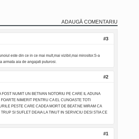
ADAUGĂ COMENTARIU
#3
unoiul este din ce in ce mai mult,mai vizibil,mai mirositor.S-a
a armata aia de angajati puturosi.
#2
 A FOST NUMIT UN BETIVAN NOTORIU PE CARE IL ADUNA
 E FOARTE NIMERIT PENTRU CA EL CUNOASTE TOTI
URILE PESTE CARE CADEA MORT DE BEAT.NE MIRAM CA
RUP SI SUFLET DEAIA LA TINUT IN SERVICIU DESI STIA CE
#1