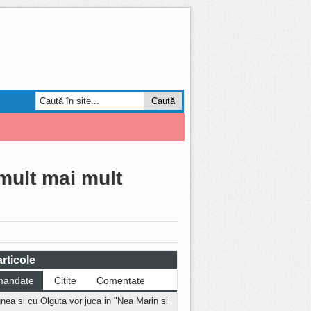
Smart Forum
AGRO
 mult mai mult
rticole
mandate
Citite
Comentate
nea si cu Olguta vor juca in "Nea Marin si