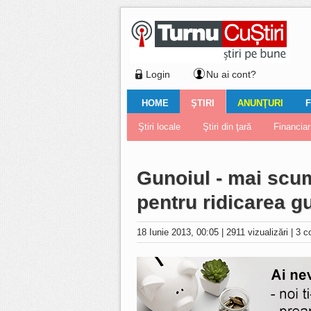
Login
Nu ai cont?
HOME
ŞTIRI
ANUNŢURI
F
Ştiri locale
Ştiri locale
Imobiliare
Galerii Foto
Comentariul zilei
Auto
Ştiri din ţară
Turnaţi aici!
Galerii video
Închirieri
Financiar
Nemulţu
Vân
Gunoiul - mai scump
pentru ridicarea gu
18 Iunie 2013, 00:05
|
2911 vizualizări
|
3 c