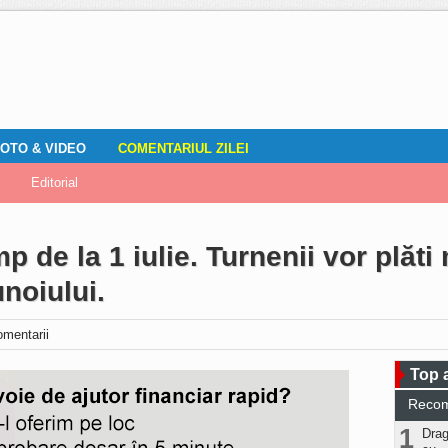
OTO & VIDEO
COMENTARIUL ZILEI
mirile localnicilor
zări
Editorial
Locuri de muncă
Fotografia ta
ADAUGA ANUNT
Vremea
DOZA DE RÂS
 de la 1 iulie. Turnenii vor plăti
noiului.
omentarii
Top a
Reco
1
Drag