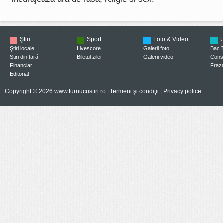
Ştiri
Sport
Foto & Video
U
Ştiri locale
Livescore
Galerii foto
Bac 
Ştiri din ţară
Biletul zilei
Galerii video
Consi
Financiar
Fraza
Editorial
Copyright © 2026 www.turnucustiri.ro |
Termeni şi condiţii
|
Privacy police