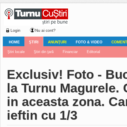
Login
Nu ai cont?
HOME
ŞTIRI
ANUNŢURI
FOTO & VIDEO
COMENTA
Ştiri locale
Ştiri locale
Imobiliare
Galerii Foto
Comentariul zilei
Auto
Ştiri din ţară
Turnaţi aici!
Galerii video
Închirieri
Financiar
Nemulţumirile localnicilor
Vânzări
Editorial
Locuri de muncă
Foto
Exclusiv! Foto - Bu
la Turnu Magurele. C
in aceasta zona. C
ieftin cu 1/3