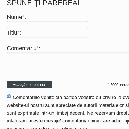
SPUNE-ȚI PĂREREA!
Nume
*
:
Titlu
*
:
Comentariu
*
:
*
carac
Comentariile venite din partea voastra cu privire la e
website-ul nostru sunt apreciate de autorii materialelor si 
sunt exprimate intr-un limbaj decent. Ne rezervam drept
inlaturam aceste mesaje/ comentarii/ opinii care aduc injuri
incurajeaza ura de rasa, religie si sex.