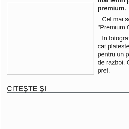
mai ieftin 
premium.
Cel mai s
"Premium G
In fotogr
cat platest
pentru un p
de razboi. 
pret.
CITEŞTE ŞI