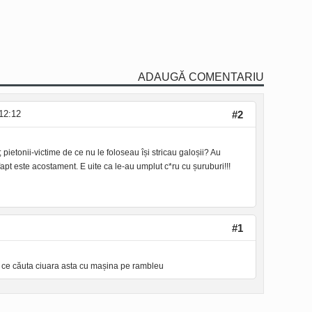
ADAUGĂ COMENTARIU
12:12
#2
ietonii-victime de ce nu le foloseau își stricau galoșii? Au
fapt este acostament. E uite ca le-au umplut c*ru cu șuruburi!!!
#1
 ce căuta ciuara asta cu mașina pe rambleu