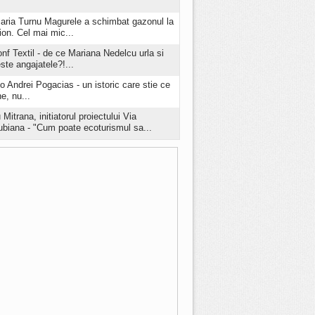
aria Turnu Magurele a schimbat gazonul la
ion. Cel mai mic...
onf Textil - de ce Mariana Nedelcu urla si
este angajatele?!...
o Andrei Pogacias - un istoric care stie ce
e, nu...
 Mitrana, initiatorul proiectului Via
biana - "Cum poate ecoturismul sa...