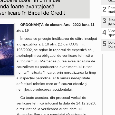
cu...
2
Prim
stad
3
Tric
jign
ORDONANȚĂ de clasare Anul 2022 luna 11
ziua 16
4
Vide
spun
În ceea ce priveşte încălcarea de către inculpat
5
Doru
a dispozițiilor art. 10 alin. (1) din O.UG. nr.
Danu
195/2002, se reține în raportul de expertiză că ,
„neîndeplinirea obligației de verificare tehnică a
autoturismului Mercedes putea avea legătură de
cauzalitate cu producerea evenimentului rutier
numai în situața în care, prin nerealizarea la timp
a inspecției periodice, ar fi rămas nedepistate
defecțiuni tehnice care ar fi cauzat efectiv şi
nemijlocit producerea accidentului.
Cu toate acestea, din procesul-verbal de
verificare tehnică întocmit la data de 24.12.2020,
a rezultat că la verificarea autoturismului
Mercedes Benz, s-a constatat că sistemele