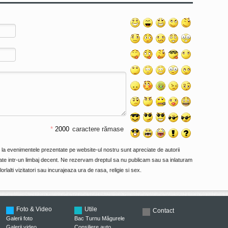
*
caractere rămase
e la evenimentele prezentate pe website-ul nostru sunt apreciate de autorii
primate intr-un limbaj decent. Ne rezervam dreptul sa nu publicam sau sa inlaturam
orlalti vizitatori sau incurajeaza ura de rasa, religie si sex.
Foto & Video
Utile
Contact
Galerii foto
Bac Turnu Măgurele
Galerii video
Consiliere auto