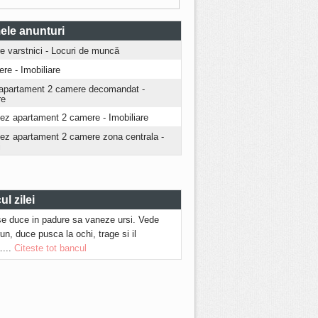
ele anunturi
ire varstnici - Locuri de muncă
iere - Imobiliare
apartament 2 camere decomandat -
re
iez apartament 2 camere - Imobiliare
riez apartament 2 camere zona centrala -
i
l zilei
se duce in padure sa vaneze ursi. Vede
run, duce pusca la ochi, trage si il
....
Citeste tot bancul