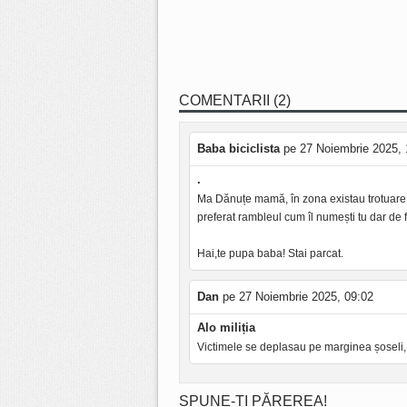
COMENTARII (2)
Baba biciclista
pe 27 Noiembrie 2025, 
.
Ma Dănuțe mamă, în zona existau trotuare; p
preferat rambleul cum îl numești tu dar de 
Hai,te pupa baba! Stai parcat.
Dan
pe 27 Noiembrie 2025, 09:02
Alo miliția
Victimele se deplasau pe marginea șoseli,
SPUNE-ȚI PĂREREA!