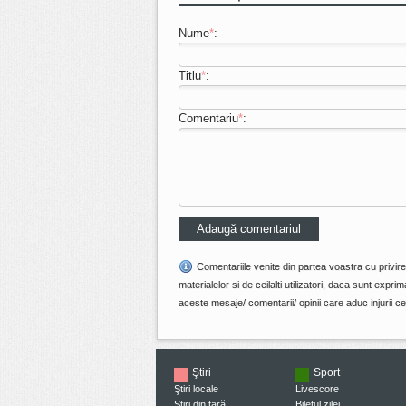
Nume
*
:
Titlu
*
:
Comentariu
*
:
Comentariile venite din partea voastra cu privir
materialelor si de ceilalti utilizatori, daca sunt ex
aceste mesaje/ comentarii/ opinii care aduc injurii cel
Ştiri
Sport
Ştiri locale
Livescore
Ştiri din ţară
Biletul zilei