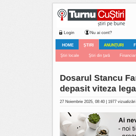
Login
Nu ai cont?
HOME
ŞTIRI
ANUNŢURI
F
Ştiri locale
Ştiri locale
Imobiliare
Galerii Foto
Comentariul zilei
Auto
Ştiri din ţară
Turnaţi aici!
Galerii video
Închirieri
Financiar
Nemulţu
Vân
Dosarul Stancu Fan
depasit viteza lega
27 Noiembrie 2025, 08:40
|
1977 vizualizăr