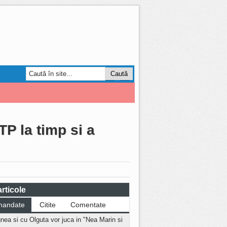
Smart Forum
AGRO
P la timp si a
rticole
mandate
Citite
Comentate
nea si cu Olguta vor juca in "Nea Marin si