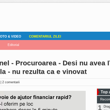
OTO & VIDEO
COMENTARIUL ZILEI
mirile localnicilor
zări
Editorial
Locuri de muncă
Fotografia ta
ADAUGA ANUNT
Vremea
DOZA DE RÂS
el - Procuroarea - Desi nu avea IT
la - nu rezulta ca e vinovat
i
|
2 comentarii
Top a
Reco
1
Drag