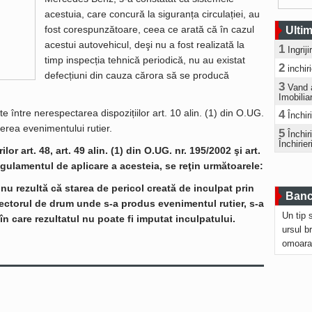
acestuia, care concură la siguranța circulației, au
fost corespunzătoare, ceea ce arată că în cazul
Ultim
acestui autovehicul, deşi nu a fost realizată la
1
Ingrij
timp inspecția tehnică periodică, nu au existat
2
inchir
defecțiuni din cauza cărora să se producă
3
Vand 
Imobilia
te între nerespectarea dispozițiilor art. 10 alin. (1) din O.UG.
4
Închir
erea evenimentului rutier.
5
Închi
Închirier
or art. 48, art. 49 alin. (1) din O.UG. nr. 195/2002 şi art.
 Regulamentul de aplicare a acesteia, se reţin următoarele:
nu rezultă că starea de pericol creată de inculpat prin
Bancu
ectorul de drum unde s-a produs evenimentul rutier, s-a
Un tip 
 în care rezultatul nu poate fi imputat inculpatului.
ursul b
omoara