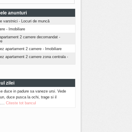
ele anunturi
ire varstnici - Locuri de muncă
iere - Imobiliare
apartament 2 camere decomandat -
re
iez apartament 2 camere - Imobiliare
riez apartament 2 camere zona centrala -
i
l zilei
se duce in padure sa vaneze ursi. Vede
run, duce pusca la ochi, trage si il
....
Citeste tot bancul