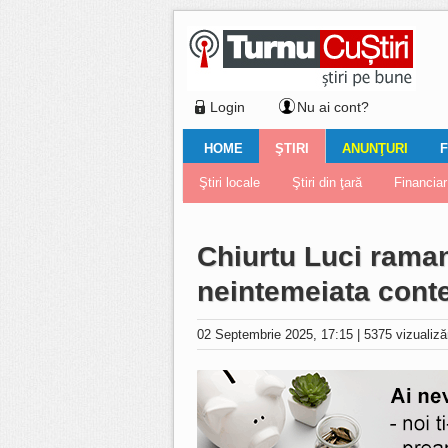
Login
Nu ai cont?
HOME
ŞTIRI
ANUNŢURI
F
Ştiri locale
Ştiri locale
Imobiliare
Galerii Foto
Comentariul zilei
Auto
Ştiri din ţară
Turnaţi aici!
Galerii video
Închirieri
Financiar
Nemulţu
Vân
Chiurtu Luci raman
neintemeiata conte
02 Septembrie 2025, 17:15
|
5375 vizualiză