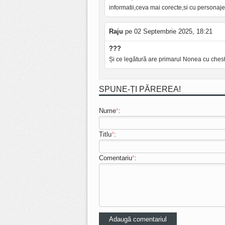
informatii,ceva mai corecte,si cu personaj
Raju
pe 02 Septembrie 2025, 18:21
???
Și ce legătură are primarul Nonea cu ches
SPUNE-ȚI PĂREREA!
Nume
*
:
Titlu
*
:
Comentariu
*
: