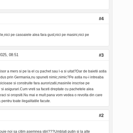
#4
le,nici pe casoaiele alea fara gust,nici pe masini,nici pe
025, 08:51
#3
or a mers si pe la el cu pachet sau l-a si uitat?Dar de baietii astia
rodus prin Germania,nu spuneti nimic,nimic?Pe astia nu-i intreaba
cioase si construite fara aurorizatii,masinile inscrise pe
 si asigurari.Cum vreti sa faceti dreptate cu pachetele alea
araci si oropsiti.Nu mai e mult pana vom vedea o revolta din care
pentru toate ilegalitatile facute.
#2
buie noi sa citim asemnea stiri???Umblati putin si la alte