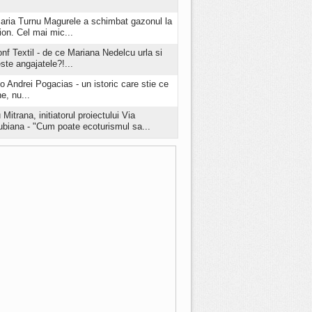
aria Turnu Magurele a schimbat gazonul la
ion. Cel mai mic...
onf Textil - de ce Mariana Nedelcu urla si
este angajatele?!...
o Andrei Pogacias - un istoric care stie ce
e, nu...
 Mitrana, initiatorul proiectului Via
biana - "Cum poate ecoturismul sa...