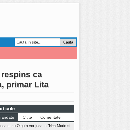
Smart Forum
AGRO
 respins ca
, primar Lita
rticole
mandate
Citite
Comentate
nea si cu Olguta vor juca in "Nea Marin si