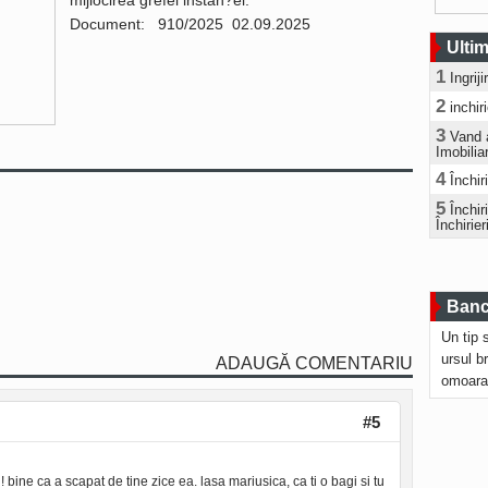
mijlocirea grefei instan?ei.
Document: 910/2025 02.09.2025
Ultim
1
Ingrij
2
inchir
3
Vand 
Imobilia
4
Închir
5
Închi
Închirier
Bancu
Un tip 
ursul b
ADAUGĂ COMENTARIU
omoara
#5
 bine ca a scapat de tine zice ea. lasa mariusica, ca ti o bagi si tu