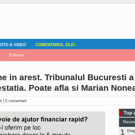
OTO & VIDEO
COMENTARIUL ZILEI
mirile localnicilor
zări
Editorial
Locuri de muncă
Fotografia ta
ADAUGA ANUNT
Vremea
DOZA DE RÂS
e in arest. Tribunalul Bucuresti a
statia. Poate afla si Marian Nonea
ri
|
5 comentarii
Top a
Reco
1
Drag