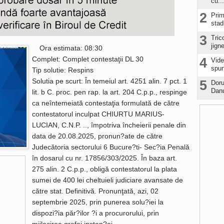
cu...
2
Prim
stad
3
Tric
jign
Ora estimata: 08:30
Complet: Complet contestaţii DL 30
4
Vide
spun
Tip solutie: Respins
Solutia pe scurt: În temeiul art. 4251 alin. 7 pct. 1
5
Doru
Danu
lit. b C. proc. pen rap. la art. 204 C.p.p., respinge
ca neîntemeiată contestaţia formulată de către
contestatorul inculpat CHIURTU MARIUS-
LUCIAN, C.N.P. .., împotriva încheierii penale din
data de 20.08.2025, pronun?ate de către
Judecătoria sectorului 6 Bucure?ti- Sec?ia Penală
în dosarul cu nr. 17856/303/2025. În baza art.
275 alin. 2 C.p.p., obligă contestatorul la plata
sumei de 400 lei cheltuieli judiciare avansate de
către stat. Definitivă. Pronunţată, azi, 02
septembrie 2025, prin punerea solu?iei la
dispozi?ia păr?ilor ?i a procurorului, prin