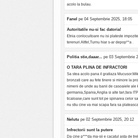
acolo la bulau.
Fanel
pe 04 Septembrie 2025, 18:05
Autoritatile nu-si fac datoria!
Etnia conlocuitoare nu isi plateste impozite
terenuri.Altfel,Turnu hiar s-ar depop**a .
Politia stie,daaar...
pe 03 Septembrie 2
O TARA PLINA DE INFRACTORI
Sa stea acolo pana il gratiaza Mucusor.Mikis
bronzati care au fete tinere si minore la p
nimeni de unde au banii de casoaiele ale ki
germania,Spania,Anglia si alte tari,fara ITP
ticaloase,care sunt tot pe spinarea celor s
nu stiu cine va mai scapa fara sa plateasca 
Nelutu
pe 02 Septembrie 2025, 20:12
Infrectorii sunt la putere
Da cine p***da ma-sii e cacatul asta de tre