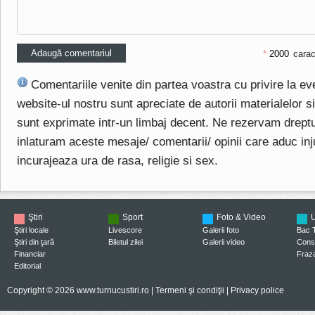
*
carac
Comentariile venite din partea voastra cu privire la e
website-ul nostru sunt apreciate de autorii materialelor si 
sunt exprimate intr-un limbaj decent. Ne rezervam drept
inlaturam aceste mesaje/ comentarii/ opinii care aduc injuri
incurajeaza ura de rasa, religie si sex.
Ştiri
Sport
Foto & Video
U
Ştiri locale
Livescore
Galerii foto
Bac 
Ştiri din ţară
Biletul zilei
Galerii video
Consi
Financiar
Fraza
Editorial
Copyright © 2026 www.turnucustiri.ro |
Termeni şi condiţii
|
Privacy police