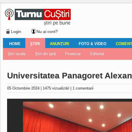
Login
Nu ai cont?
HOME
ŞTIRI
ANUNŢURI
FOTO & VIDEO
COMENTA
Ştiri locale
Ştiri locale
Imobiliare
Galerii Foto
Comentariul zilei
Auto
Ştiri din ţară
Turnaţi aici!
Galerii video
Închirieri
Financiar
Nemulţumirile localnicilor
Vânzări
Editorial
Locuri de muncă
Foto
Universitatea Panagoret Alexan
05 Octombrie 2024
|
1475 vizualizări
|
1 comentarii