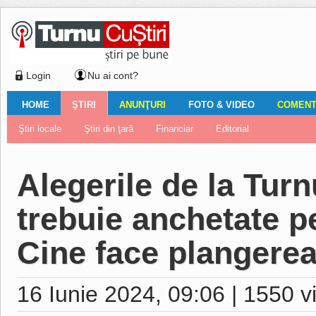
Login
Nu ai cont?
HOME
ŞTIRI
ANUNŢURI
FOTO & VIDEO
COMENTA
Ştiri locale
Ştiri locale
Imobiliare
Galerii Foto
Comentariul zilei
Auto
Ştiri din ţară
Turnaţi aici!
Galerii video
Închirieri
Financiar
Nemulţumirile localnicilor
Vânzări
Editorial
Locuri de muncă
Foto
Alegerile de la Turn
trebuie anchetate p
Cine face plangerea
16 Iunie 2024, 09:06
|
1550 vi