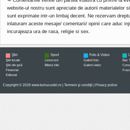
Comentariile venite din partea voastra cu privire la e
website-ul nostru sunt apreciate de autorii materialelor si 
sunt exprimate intr-un limbaj decent. Ne rezervam drept
inlaturam aceste mesaje/ comentarii/ opinii care aduc injuri
incurajeaza ura de rasa, religie si sex.
Ştiri
Sport
Foto & Video
U
Ştiri locale
Livescore
Galerii foto
Bac 
Ştiri din ţară
Biletul zilei
Galerii video
Consi
Financiar
Fraza
Editorial
Copyright © 2026 www.turnucustiri.ro |
Termeni şi condiţii
|
Privacy police