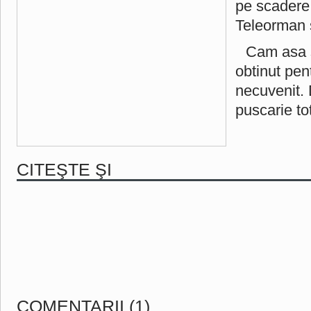
pe scadere,
Teleorman 
Cam asa 
obtinut pent
necuvenit.
puscarie to
CITEŞTE ŞI
COMENTARII (1)