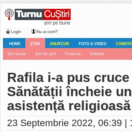
Login
Nu ai cont?
HOME
ŞTIRI
ANUNŢURI
FOTO & VIDEO
COMENTA
Ştiri locale
Ştiri locale
Imobiliare
Galerii Foto
Comentariul zilei
Auto
Ştiri din ţară
Turnaţi aici!
Galerii video
Închirieri
Financiar
Nemulţumirile localnicilor
Vânzări
Editorial
Locuri de muncă
Foto
Rafila i-a pus cruce
Sănătății încheie u
asistență religioasă
23 Septembrie 2022, 06:39
|