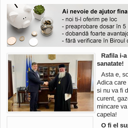
Rafila i-
sanatate!
Asta e, s
Adica care 
si nu va fi 
curent, gaz
mincare va 
capela!
O fi el s