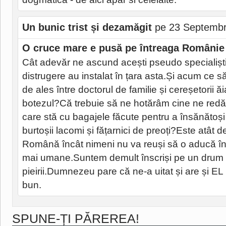
Un bunic trist și dezamăgit
pe 23 Septembr
O cruce mare e pusă pe întreaga Românie
Cât adevăr ne ascund acești pseudo specialiști
distrugere au instalat în țara asta.Și acum ce 
de ales între doctorul de familie și cereșetorii ă
botezul?Că trebuie să ne hotărâm cine ne redă
care stă cu bagajele făcute pentru a însănătoși 
burtoșii lacomi și fățarnici de preoți?Este atât
Română încât nimeni nu va reuși să o aducă în
mai umane.Suntem demult înscriși pe un drum al
pieirii.Dumnezeu pare că ne-a uitat și are și E
bun.
SPUNE-ȚI PĂREREA!