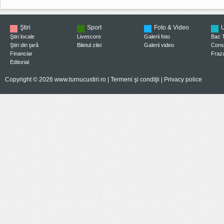
Ştiri
Sport
Foto & Video
U
Ştiri locale
Livescore
Galerii foto
Bac 
Ştiri din ţară
Biletul zilei
Galerii video
Consi
Financiar
Fraza
Editorial
Copyright © 2026 www.turnucustiri.ro |
Termeni şi condiţii
|
Privacy police