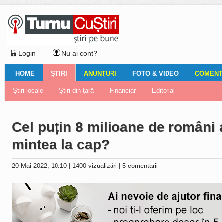
Login
Nu ai cont?
HOME
ŞTIRI
ANUNŢURI
FOTO & VIDEO
COMENTA
Ştiri locale
Ştiri locale
Imobiliare
Galerii Foto
Comentariul zilei
Auto
Ştiri din ţară
Turnaţi aici!
Galerii video
Închirieri
Financiar
Nemulţumirile localnicilor
Vânzări
Editorial
Locuri de muncă
Foto
Cel puțin 8 milioane de români au
mintea la cap?
20 Mai 2022, 10:10
|
1400 vizualizări
|
5 comentarii