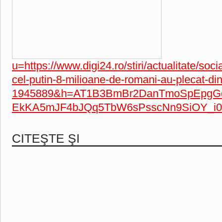
u=https://www.digi24.ro/stiri/actualitate/soci
cel-putin-8-milioane-de-romani-au-plecat-din
1945889&h=AT1B3BmBr2DanTmoSpEpgGd
EkKA5mJF4bJQq5TbW6sPsscNn9SiOY_i0
CITEŞTE ŞI