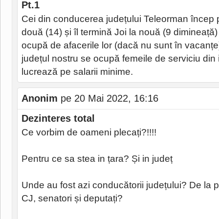
Pt.1
Cei din conducerea județului Teleorman încep p
două (14) și îl termină Joi la nouă (9 dimineață) 
ocupă de afacerile lor (dacă nu sunt în vacanțe
județul nostru se ocupă femeile de serviciu din in
lucrează pe salarii minime.
Anonim
pe 20 Mai 2022, 16:16
Dezinteres total
Ce vorbim de oameni plecați?!!!!
Pentru ce sa stea in țara? Și in județ
Unde au fost azi conducătorii județului? De la p
CJ, senatori și deputați?