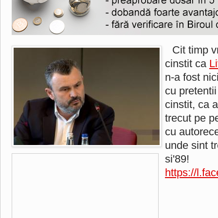
Cit timp v
cinstit ca
L
n-a fost nic
cu pretentii
cinstit, ca a
trecut pe p
cu autorece
unde sint tr
si'89!
https://l.f