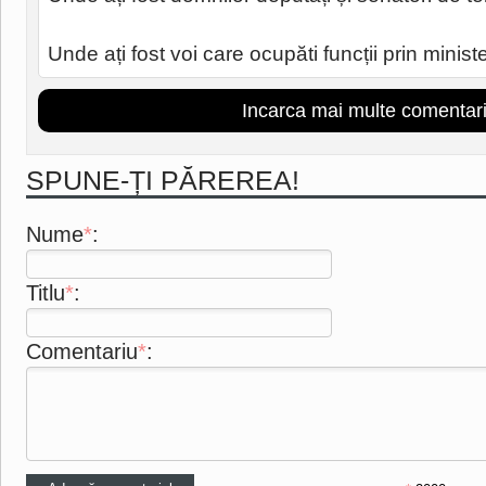
Unde ați fost voi care ocupăti funcții prin minist
Incarca mai multe comentari
SPUNE-ȚI PĂREREA!
Nume
*
:
Titlu
*
:
Comentariu
*
: