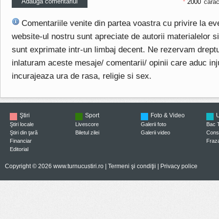
*
carac
Comentariile venite din partea voastra cu privire la e
website-ul nostru sunt apreciate de autorii materialelor si 
sunt exprimate intr-un limbaj decent. Ne rezervam drept
inlaturam aceste mesaje/ comentarii/ opinii care aduc injuri
incurajeaza ura de rasa, religie si sex.
Ştiri
Sport
Foto & Video
U
Ştiri locale
Livescore
Galerii foto
Bac 
Ştiri din ţară
Biletul zilei
Galerii video
Consi
Financiar
Fraza
Editorial
Copyright © 2026 www.turnucustiri.ro |
Termeni şi condiţii
|
Privacy police