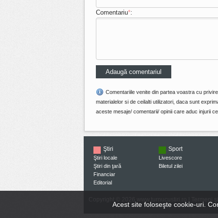
Comentariu
*
:
Comentariile venite din partea voastra cu privir
materialelor si de ceilalti utilizatori, daca sunt ex
aceste mesaje/ comentarii/ opinii care aduc injurii cel
Ştiri
Sport
Ştiri locale
Livescore
Ştiri din ţară
Biletul zilei
Financiar
Editorial
Copyright © 2026 www.turnucustiri.ro |
Termeni şi
Acest site foloseşte cookie-uri. C