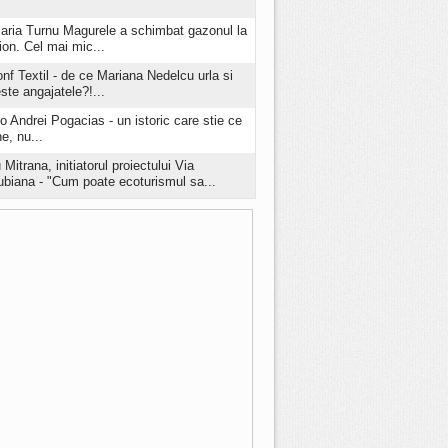
aria Turnu Magurele a schimbat gazonul la
ion. Cel mai mic...
onf Textil - de ce Mariana Nedelcu urla si
este angajatele?!...
o Andrei Pogacias - un istoric care stie ce
e, nu...
 Mitrana, initiatorul proiectului Via
biana - "Cum poate ecoturismul sa...