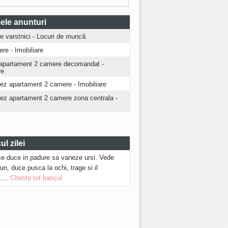
ele anunturi
ire varstnici - Locuri de muncă
iere - Imobiliare
apartament 2 camere decomandat -
re
iez apartament 2 camere - Imobiliare
riez apartament 2 camere zona centrala -
i
l zilei
se duce in padure sa vaneze ursi. Vede
run, duce pusca la ochi, trage si il
....
Citeste tot bancul