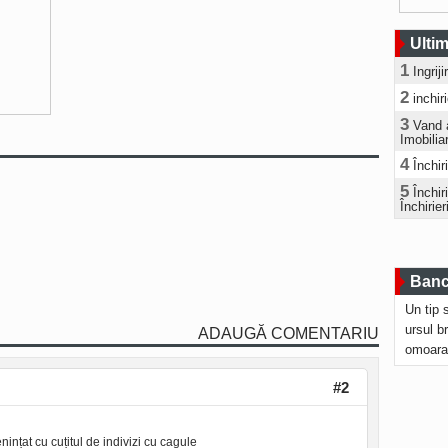
Ultim
1
Ingrij
2
inchir
3
Vand 
Imobilia
4
Închir
5
Închi
Închirier
Bancu
Un tip 
ursul b
ADAUGĂ COMENTARIU
omoara
#2
nințat cu cuțitul de indivizi cu cagule