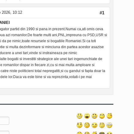
e 2026, 10:12
#1
ANIEI
rugator partid din 1990 si pana in prezent.Numai ca,ati omis ceva
 noua azi romanilor.De foarte multi ani,PNL,impreuna cu PSD,USR si
da pe nimic,toate resursele si bogatiile Romaniei.Si ca toti
tie si multa dezinformare si minciuna din partea acestor asazise
cere a unei tari,vinde si instraineaza pe nimic
lte bogatii si investitii strategice ale unei tari ingenunchiate de
e romanilor dispar in fiecare zi,cu si mai multa amploare si
atre niste politicieni total nepregatiti,si cu gandul si fapta doar la
dele lor.Daca va este bine si va reprezinta,votati-i pe mai