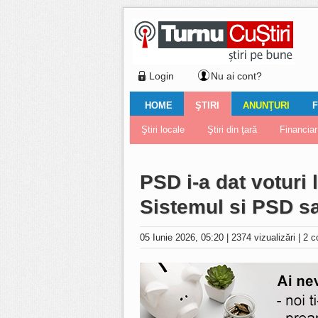
Login
Nu ai cont?
HOME
ŞTIRI
ANUNŢURI
F
Ştiri locale
Ştiri locale
Imobiliare
Galerii Foto
Comentariul zilei
Auto
Ştiri din ţară
Turnaţi aici!
Galerii video
Închirieri
Financiar
Nemulţu
Vân
PSD i-a dat voturi 
Sistemul si PSD s
05 Iunie 2026, 05:20
|
2374 vizualizări
|
2 c