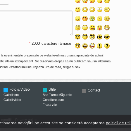
*
caractere rămase
e la evenimentele prezentate pe website-ul nostru sunt apreciate de autorii
primate intr-un limbaj decent. Ne rezervam dreptul sa nu publicam sau sa inlaturam
orlalti vizitatori sau incurajeaza ura de rasa, religie si sex.
Foto & Video
Utile
Contact
Galerii foto
Bac Turnu Măgurele
Galerii video
Consiliere auto
Fraza zilei
 condiţii
|
Privacy police
ontinuarea navigării pe acest site se consideră acceptarea
politicii de ut