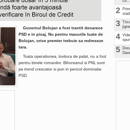
cu...
2
Prim
stad
3
Tric
jign
Guvernul Bolojan a fost trantit deoarece
PSD e in picaj. Nu pentru masurile luate de
4
Vide
spun
Bolojan, orice premier trebuie sa redreseze
tara.
5
Doru
Danu
Toata operatiunea, lovitura de palat, nu a fost
pentru binele romanilor. Bihoreanul si PNL sunt
pe trend crescator si pun in pericol dominatia
PSD.