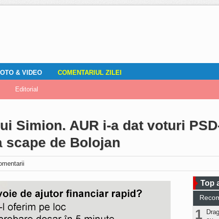
OTO & VIDEO
COMENTARIUL ZILEI
mirile localnicilor
zări
Editorial
Locuri de muncă
Fotografia ta
ADAUGA ANUNT
Vremea
DOZA DE RÂS
lui Simion. AUR i-a dat voturi PSD
a scape de Bolojan
omentarii
Top a
Reco
1
Drag