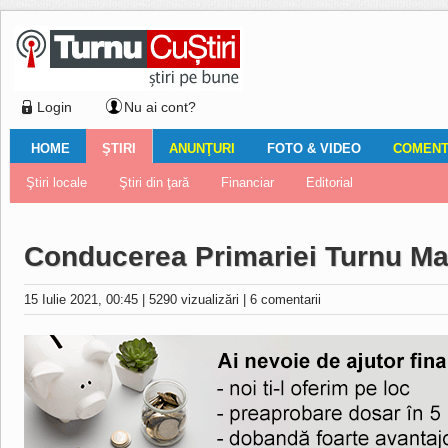
Login
Nu ai cont?
HOME
ŞTIRI
ANUNŢURI
FOTO & VIDEO
COMENTA
Ştiri locale
Ştiri locale
Imobiliare
Galerii Foto
Comentariul zilei
Auto
Ştiri din ţară
Turnaţi aici!
Galerii video
Închirieri
Financiar
Nemulţumirile localnicilor
Vânzări
Editorial
Locuri de muncă
Foto
Conducerea Primariei Turnu Mag
15 Iulie 2021, 00:45
|
5290 vizualizări
|
6 comentarii