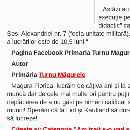
Astăzi au 
execuție pe
didactic” ca
Șos. Alexandriei nr. 7 (fosta unitate militară
a lucrărilor este de 10,5 luni."
Pagina Facebook Primaria Turnu Magur
Autor
Primăria
Turnu Măgurele
Magura Florica, lucrăm de câțiva ani și la a
muncă dar de cele mai multe ori pentru puți
neplăcerea de a nu găsi pe nimeni calificat 
munci! Sperăm că la Lidl și Kaufland să dore
să lucreze!
Citeste si: Categoria "Am trait s-o vad s