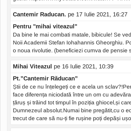
Cantemir Raducan.
pe 17 Iulie 2021, 16:27
Pentru "mihai viteazul"
Da bine le mai combati matale, bibicule! Se ved
Noii Academii Stefan Iohahannis Gheorghiu. Poat
o noua rivolutie. (beneficiezi cumva de pensie 
Mihai Viteazul
pe 16 Iulie 2021, 10:39
Pt.”Cantemir Răducan”
Știi de ce nu înțelegeți ce e acela un sclav?!Pent
face diferența niciodată între un om cu adevărat 
țăruș și trăind tot timpul în poziția ghiocel,și ca
Dumnezeul absolut.Numai bine pregătit,cu o edu
trecut de care să nu-ți fie rușine poți depăși uș