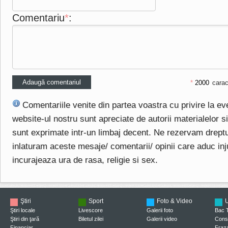
Comentariu
*
:
*
carac
Comentariile venite din partea voastra cu privire la e
website-ul nostru sunt apreciate de autorii materialelor si 
sunt exprimate intr-un limbaj decent. Ne rezervam drept
inlaturam aceste mesaje/ comentarii/ opinii care aduc injuri
incurajeaza ura de rasa, religie si sex.
Ştiri
Sport
Foto & Video
U
Ştiri locale
Livescore
Galerii foto
Bac 
Ştiri din ţară
Biletul zilei
Galerii video
Consi
Financiar
Fraza