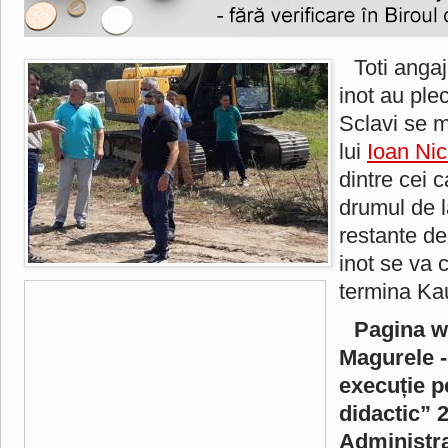
Toti angaj
inot au plec
Sclavi se m
lui
Ioan Nic
dintre cei 
drumul de 
restante de 
inot se va 
termina Kau
Pagina w
Magurele -
execuție p
didactic” 
Administr