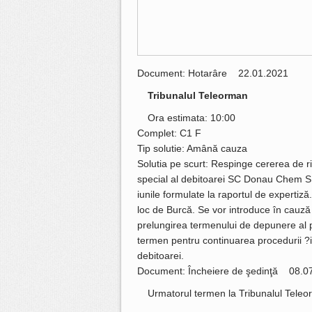
Document: Hotarâre 22.01.2021
Tribunalul Teleorman
Ora estimata: 10:00
Complet: C1 F
Tip solutie: Amână cauza
Solutia pe scurt: Respinge cererea de ri
special al debitoarei SC Donau Chem SRL
iunile formulate la raportul de expertiză.
loc de Burcă. Se vor introduce în cauză
prelungirea termenului de depunere al p
termen pentru continuarea procedurii ?i
debitoarei.
Document: Încheiere de şedinţă 08.0
Urmatorul termen la Tribunalul Tele