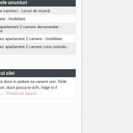
ele anunturi
ire varstnici - Locuri de muncă
iere - Imobiliare
apartament 2 camere decomandat -
re
iez apartament 2 camere - Imobiliare
riez apartament 2 camere zona centrala -
i
l zilei
se duce in padure sa vaneze ursi. Vede
run, duce pusca la ochi, trage si il
....
Citeste tot bancul