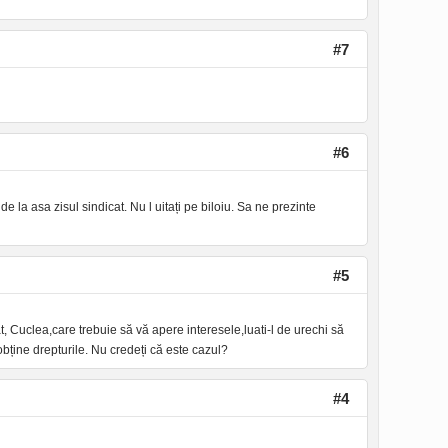
#7
#6
e la asa zisul sindicat. Nu l uitați pe biloiu. Sa ne prezinte
#5
t, Cuclea,care trebuie să vă apere interesele,luati-l de urechi să
bține drepturile. Nu credeți că este cazul?
#4