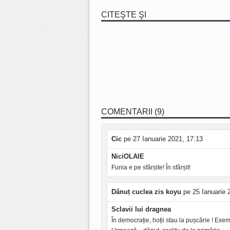
CITEŞTE ŞI
COMENTARII (9)
Cic
pe 27 Ianuarie 2021, 17:13
NiciOLAIE
Funia e pe sfârșite! În sfârșit!
Dănuț cuclea zis koyu
pe 25 Ianuarie 
Sclavii lui dragnea
În democrație, hoții stau la pușcărie ! Exe