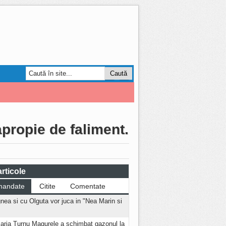
Smart Forum
AGRO
propie de faliment.
rticole
mandate
Citite
Comentate
nea si cu Olguta vor juca in "Nea Marin si
aria Turnu Magurele a schimbat gazonul la