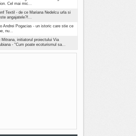
ion. Cel mai mic...
onf Textil - de ce Mariana Nedelcu urla si
este angajatele?!...
o Andrei Pogacias - un istoric care stie ce
e, nu...
 Mitrana, initiatorul proiectului Via
biana - "Cum poate ecoturismul sa...