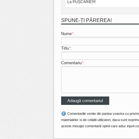
La PUȘCĂRIE!!!!
SPUNE-ȚI PĂREREA!
Nume
*
:
Titlu
*
:
Comentariu
*
:
Comentariile venite din partea voastra cu privir
materialelor si de ceilalti utilizatori, daca sunt ex
aceste mesaje/ comentarii/ opinii care aduc injurii cel