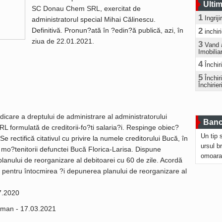
Ultim
SC Donau Chem SRL, exercitat de
1
Ingrij
administratorul special Mihai Călinescu.
Definitivă. Pronun?ată în ?edin?ă publică, azi, în
2
inchir
ziua de 22.01.2021.
3
Vand 
Imobilia
4
Închir
5
Închi
Închirier
dicare a dreptului de administrare al administratorului
Bancu
 formulată de creditorii-fo?ti salaria?i. Respinge obiec?
Un tip 
Se rectifică citativul cu privire la numele creditorului Bucă, în
ursul b
 mo?tenitorii defunctei Bucă Florica-Larisa. Dispune
omoara
lanului de reorganizare al debitoarei cu 60 de zile. Acordă
 pentru întocmirea ?i depunerea planului de reorganizare al
7.2020
orman - 17.03.2021