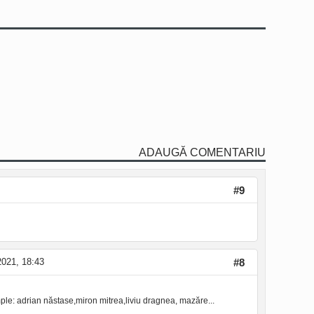
ADAUGĂ COMENTARIU
#9
2021, 18:43
#8
mple: adrian năstase,miron mitrea,liviu dragnea, mazăre...