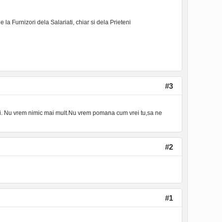
 la Furnizori dela Salariati, chiar si dela Prieteni
#3
iti. Nu vrem nimic mai mult.Nu vrem pomana cum vrei tu,sa ne
#2
#1