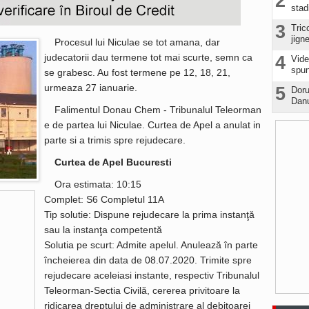
2
stad
3
Tric
jign
Procesul lui Niculae se tot amana, dar
judecatorii dau termene tot mai scurte, semn ca
4
Vide
spun
se grabesc. Au fost termene pe 12, 18, 21,
urmeaza 27 ianuarie.
5
Doru
Danu
Falimentul Donau Chem - Tribunalul Teleorman
e de partea lui Niculae. Curtea de Apel a anulat in
parte si a trimis spre rejudecare.
Curtea de Apel Bucuresti
Ora estimata: 10:15
Complet: S6 Completul 11A
Tip solutie: Dispune rejudecare la prima instanţă
sau la instanţa competentă
Solutia pe scurt: Admite apelul. Anulează în parte
încheierea din data de 08.07.2020. Trimite spre
rejudecare aceleiasi instante, respectiv Tribunalul
Teleorman-Sectia Civilă, cererea privitoare la
ridicarea dreptului de administrare al debitoarei