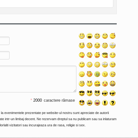
*
caractere rămase
e la evenimentele prezentate pe website-ul nostru sunt apreciate de autorii
primate intr-un limbaj decent. Ne rezervam dreptul sa nu publicam sau sa inlaturam
orlalti vizitatori sau incurajeaza ura de rasa, religie si sex.