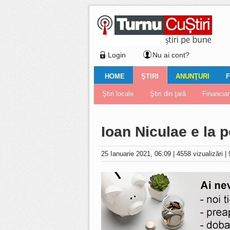
Login
Nu ai cont?
HOME
ŞTIRI
ANUNŢURI
F
Ştiri locale
Ştiri locale
Imobiliare
Galerii Foto
Comentariul zilei
Auto
Ştiri din ţară
Turnaţi aici!
Galerii video
Închirieri
Financiar
Nemulţu
Vân
Ioan Niculae e la 
25 Ianuarie 2021, 06:09
|
4558 vizualizări
|