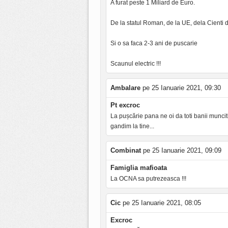
A furat peste 1 Miliard de Euro.
De la statul Roman, de la UE, dela Cienti de
Si o sa faca 2-3 ani de puscarie
Scaunul electric !!!
Ambalare
pe 25 Ianuarie 2021, 09:30
Pt excroc
La pușcărie pana ne oi da toti banii munc
gandim la tine...
Combinat
pe 25 Ianuarie 2021, 09:09
Famiglia mafioata
La OCNA sa putrezeasca !!!
Cic
pe 25 Ianuarie 2021, 08:05
Excroc