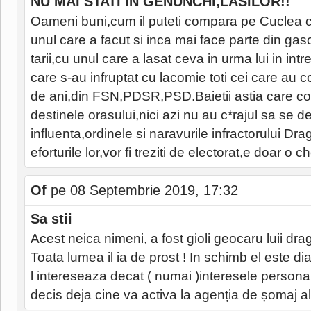
NU MAI STATI IN GENUNCHI,LASILOR!!
Oameni buni,cum il puteti compara pe Cucle
unul care a facut si inca mai face parte din gasc
tarii,cu unul care a lasat ceva in urma lui in in
care s-au infruptat cu lacomie toti cei care au 
de ani,din FSN,PDSR,PSD.Baietii astia care c
destinele orasului,nici azi nu au c*rajul sa se 
influenta,ordinele si naravurile infractorului Dr
eforturile lor,vor fi treziti de electorat,e doar o 
Of
pe 08 Septembrie 2019, 17:32
Sa stii
Acest neica nimeni, a fost gioli geocaru luii dr
Toata lumea il ia de prost ! In schimb el este di
l intereseaza decat ( numai )interesele persona
decis deja cine va activa la agenția de șomaj ală