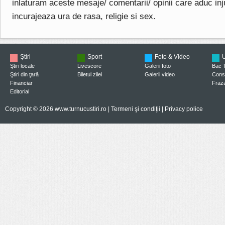
inlaturam aceste mesaje/ comentarii/ opinii care aduc injuri
incurajeaza ura de rasa, religie si sex.
Ştiri
Sport
Foto & Video
U
Ştiri locale
Livescore
Galerii foto
Bac 
Ştiri din ţară
Biletul zilei
Galerii video
Consi
Financiar
Fraza
Editorial
Copyright © 2026 www.turnucustiri.ro |
Termeni şi condiţii
|
Privacy police