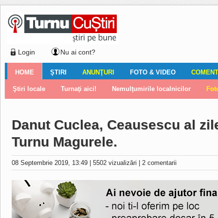
Login
Nu ai cont?
HOME
ŞTIRI
ANUNŢURI
FOTO & VIDEO
COMENTA
Ştiri locale
Ştiri locale
Imobiliare
Galerii Foto
Comentariul zilei
Auto
Ştiri din ţară
Turnaţi aici!
Galerii video
Închirieri
Financiar
Nemulţumirile localnicilor
Vânzări
Editorial
Locuri de muncă
Foto
Danut Cuclea, Ceausescu al zilel
Turnu Magurele.
08 Septembrie 2019, 13:49
|
5502 vizualizări
|
2 comentarii