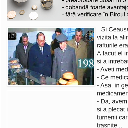
Si Ceaus
vizita la al
rafturile er
A facut el 
si a intreba
- Aveti me
- Ce medi
- Asa, in ge
medicamen
- Da, avem
si a plecat 
turnenii ca
trasnite...