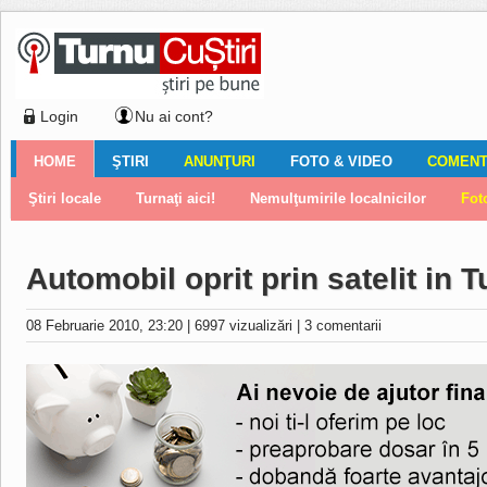
Login
Nu ai cont?
HOME
ŞTIRI
ANUNŢURI
FOTO & VIDEO
COMENTA
Ştiri locale
Ştiri locale
Imobiliare
Galerii Foto
Comentariul zilei
Auto
Ştiri din ţară
Turnaţi aici!
Galerii video
Închirieri
Financiar
Nemulţumirile localnicilor
Vânzări
Editorial
Locuri de muncă
Foto
Automobil oprit prin satelit in 
08 Februarie 2010, 23:20
|
6997 vizualizări
|
3 comentarii