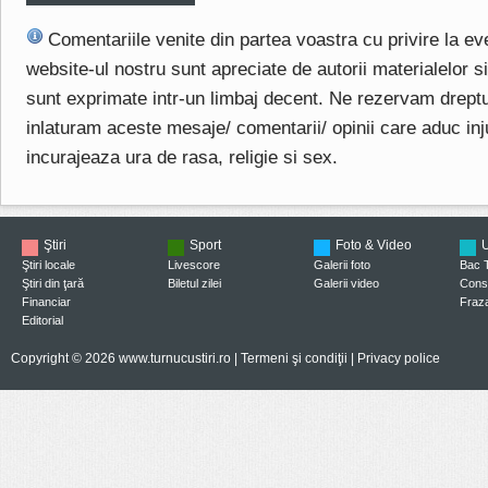
Comentariile venite din partea voastra cu privire la e
website-ul nostru sunt apreciate de autorii materialelor si 
sunt exprimate intr-un limbaj decent. Ne rezervam drept
inlaturam aceste mesaje/ comentarii/ opinii care aduc injuri
incurajeaza ura de rasa, religie si sex.
Ştiri
Sport
Foto & Video
U
Ştiri locale
Livescore
Galerii foto
Bac 
Ştiri din ţară
Biletul zilei
Galerii video
Consi
Financiar
Fraza
Editorial
Copyright © 2026 www.turnucustiri.ro |
Termeni şi condiţii
|
Privacy police