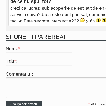
de ce nu spui tot?
crezi ca lucrezi sub acoperire de esti atit de en
serviciu cuiva?daca este oprit prin sat, comunic
taci.\n Este secreta intersectia???
;-u\n
SPUNE-ȚI PĂREREA!
Nume
*
:
Titlu
*
:
Comentariu
*
:
*
carac