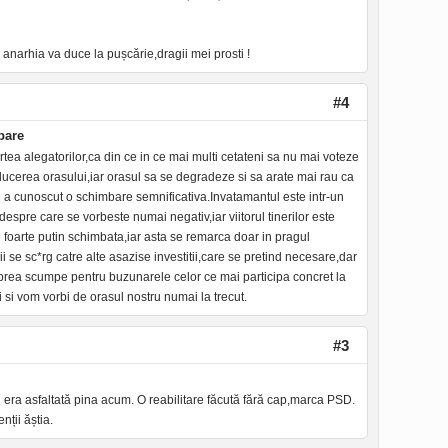
 anarhia va duce la pușcărie,dragii mei prosti !
#4
bare
partea alegatorilor,ca din ce in ce mai multi cetateni sa nu mai voteze
ducerea orasului,iar orasul sa se degradeze si sa arate mai rau ca
u a cunoscut o schimbare semnificativa.Invatamantul este intr-un
espre care se vorbeste numai negativ,iar viitorul tinerilor este
te foarte putin schimbata,iar asta se remarca doar in pragul
ii se sc*rg catre alte asazise investitii,care se pretind necesare,dar
prea scumpe pentru buzunarele celor ce mai participa concret la
i si vom vorbi de orasul nostru numai la trecut.
#3
el era asfaltată pina acum. O reabilitare făcută fără cap,marca PSD.
nții ăștia.