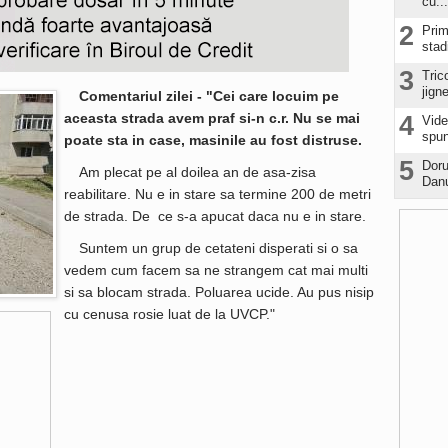
cu...
2
Prim
stad
3
Tric
jign
Comentariul zilei - "Cei care locuim pe
aceasta strada avem praf si-n c.r. Nu se mai
4
Vide
spun
poate sta in case, masinile au fost distruse.
5
Doru
Am plecat pe al doilea an de asa-zisa
Danu
reabilitare. Nu e in stare sa termine 200 de metri
de strada. De ce s-a apucat daca nu e in stare.
Suntem un grup de cetateni disperati si o sa
vedem cum facem sa ne strangem cat mai multi
si sa blocam strada. Poluarea ucide. Au pus nisip
cu cenusa rosie luat de la UVCP."