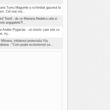
aria Turnu Magurele a schimbat gazonul la
ion. Cel mai mic...
onf Textil - de ce Mariana Nedelcu urla si
este angajatele?!...
o Andrei Pogacias - un istoric care stie ce
e, nu...
 Mitrana, initiatorul proiectului Via
biana - "Cum poate ecoturismul sa...