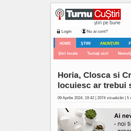
Login
Nu ai cont?
HOME
ŞTIRI
ANUNŢURI
F
Ştiri locale
Ştiri locale
Imobiliare
Galerii Foto
Comentariul zilei
Auto
Ştiri din ţară
Turnaţi aici!
Galerii video
Închirieri
Financiar
Nemulţu
Vân
Horia, Closca si C
locuiesc ar trebui
09 Aprilie 2024, 19:42
|
2074 vizualizări
|
5 