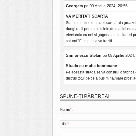
Georgeta
pe 09 Aprilie 2024, 20:56
VA MERITATI SOARTA
Sunt o multime de strazi care arata groazni
dungi rosii pentru biciclete,de masini nu 
electorala cu noi si gogonate minciuni si 
saturat?E timpul sa va treziti.
Simionescu Ștefan
pe 09 Aprilie 2024,
Strada cu multe bomboane
Pe aceasta strada se va construi o fabrica
distrus totul pe ce a pus mina,mare prost ac
SPUNE-ȚI PĂREREA!
Nume
*
:
Titlu
*
: