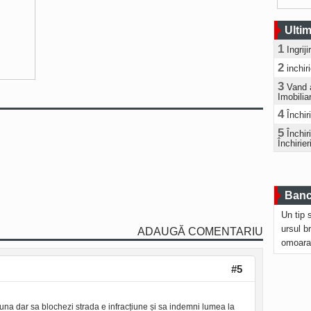
Ultim
1
Ingrij
2
inchir
3
Vand 
Imobilia
4
Închir
5
Închi
Închirier
Bancu
Un tip 
ursul b
ADAUGĂ COMENTARIU
omoara
#5
una dar sa blochezi strada e infracțiune și sa indemni lumea la