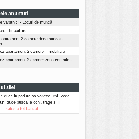
ele anunturi
ire varstnici - Locuri de muncă
iere - Imobiliare
apartament 2 camere decomandat -
re
iez apartament 2 camere - Imobiliare
riez apartament 2 camere zona centrala -
i
l zilei
se duce in padure sa vaneze ursi. Vede
run, duce pusca la ochi, trage si il
....
Citeste tot bancul