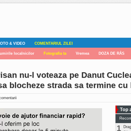
OTO & VIDEO
COMENTARIUL ZILEI
mirile localnicilor
zări
Editorial
Locuri de muncă
Fotografia ta
ADAUGA ANUNT
Vremea
DOZA DE RÂS
risan nu-l voteaza pe Danut Cucle
 sa blocheze strada sa termine cu 
comentarii
Top a
Reco
1
Drag