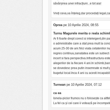
săvârșirea unei infracțiuni...e tot aia!
Vreți ceva,va înțeleg,dar procedați legal,ca
Oprea
pe 10 Aprilie 2024, 08:55
Turnu Magurele merita o reala schim
Ar fi foarte drept corect si inteleigent,din 
o admnistratie care a stat prea mult la con
acum 25-30 de ani.Nici viata cetatenilor n
regres continuu,sanatatea este un subiect d
incert si fara perspectiva.Infrastructura es
alegerilor de la fiecare 4 ani.In schimb,ban
se dovedesc prea putin insemnate si mult 
bugetul local.Inca 4 ani cu acesti incapabil
Turnean
pe 10 Aprilie 2024, 07:12
ca ea
Ionela-picior frumos nu o folosește ca altf
La fel ca și cei care ii votează pe incompete