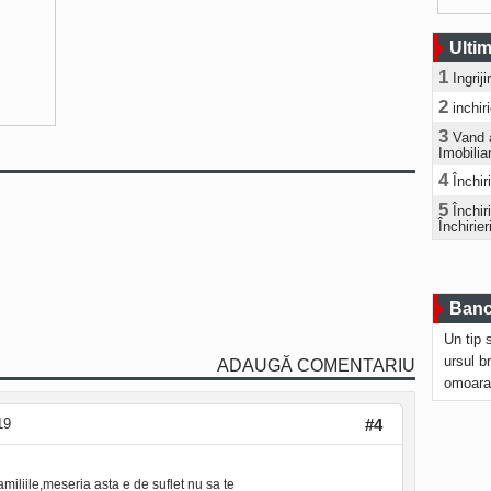
Ultim
1
Ingrij
2
inchir
3
Vand 
Imobilia
4
Închir
5
Închi
Închirier
Bancu
Un tip 
ursul b
ADAUGĂ COMENTARIU
omoara
19
#4
amiliile,meseria asta e de suflet nu sa te