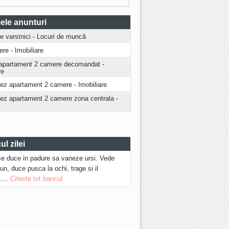
ele anunturi
ire varstnici - Locuri de muncă
iere - Imobiliare
apartament 2 camere decomandat -
re
iez apartament 2 camere - Imobiliare
riez apartament 2 camere zona centrala -
i
l zilei
se duce in padure sa vaneze ursi. Vede
run, duce pusca la ochi, trage si il
....
Citeste tot bancul