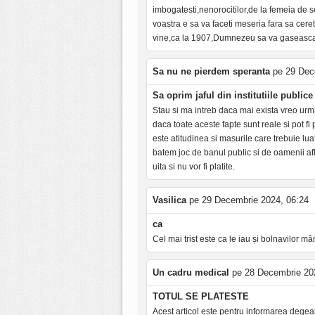
imbogatesti,nenorocitilor,de la femeia de s
voastra e sa va faceti meseria fara sa ceret
vine,ca la 1907,Dumnezeu sa va gaseasca
Sa nu ne pierdem speranta
pe 29 Dec
Sa oprim jaful din institutiile publice 
Stau si ma intreb daca mai exista vreo urma
daca toate aceste fapte sunt reale si pot fi
este atitudinea si masurile care trebuie lu
batem joc de banul public si de oamenii afl
uita si nu vor fi platite.
Vasilica
pe 29 Decembrie 2024, 06:24
ca
Cel mai trist este ca le iau și bolnavilor mâ
Un cadru medical
pe 28 Decembrie 20
TOTUL SE PLATESTE
Acest articol este pentru informarea dege