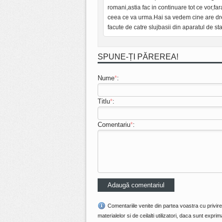
romani,astia fac in continuare tot ce vor,far
ceea ce va urma.Hai sa vedem cine are drepta
facute de catre slujbasii din aparatul de sta
SPUNE-ȚI PĂREREA!
Nume
*
:
Titlu
*
:
Comentariu
*
:
Comentariile venite din partea voastra cu privir
materialelor si de ceilalti utilizatori, daca sunt ex