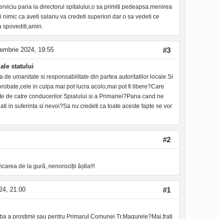
erviciu pana la directorul spitalului,o sa primiti pedeapsa.menirea
i nimic ca aveti salariu va credeti superiori dar o sa vedeti ce
 spovediti,amin.
embrie 2024, 19:55
#3
ale statului
 de umanitate si responsabilitate din partea autoritatilor locale.Si
 probate,cele in culpa mai pot lucra acolo,mai pot fi libere?Care
ate de catre conducerilor Spialului si a Primariei?Pana cand ne
ati in suferinta si nevoi?Sa nu credeti ca toate aceste fapte se vor
#2
ncarea de la gură, nenorociții ăștia!!!
24, 21:00
#1
aba a prostimii sau pentru Primarul Comunei Tr.Magurele?Mai,frati