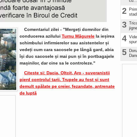
cu...
2
Prim
stad
3
Tric
jign
Comentariul zilei - "Mergeți domnilor din
conducerea azilului
Turnu Măgurele
la ieșirea
4
Vide
spun
schimbului infirmierelor sau asistentelor și
vedeți cum cara sacosele pe lângă gard, abia
5
Doru
Danu
își duc sacosele și mai pun și în portbagajele
mașinilor, dar cine sa le controleze."
Citeste si: Dacia, Oltcit, Aro - suveranistii
pierd controlul tarii. Trupele au fost şi sunt
demult spălate pe creier, fezandate, antrenate
de luptă