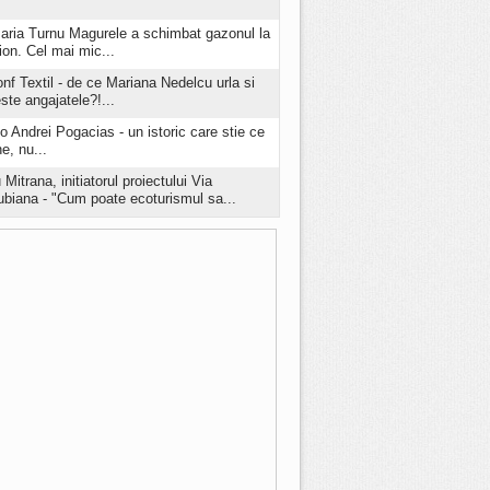
aria Turnu Magurele a schimbat gazonul la
ion. Cel mai mic...
onf Textil - de ce Mariana Nedelcu urla si
este angajatele?!...
o Andrei Pogacias - un istoric care stie ce
e, nu...
 Mitrana, initiatorul proiectului Via
biana - "Cum poate ecoturismul sa...