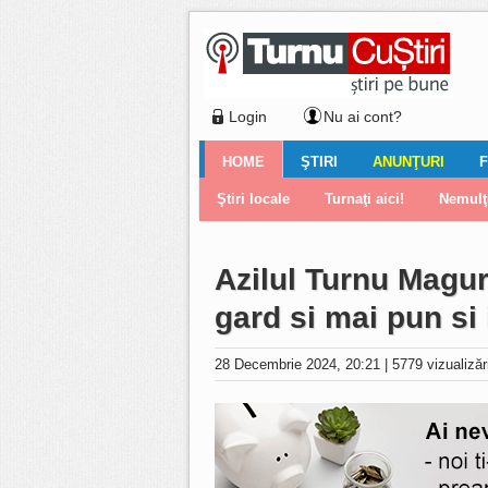
Login
Nu ai cont?
HOME
ŞTIRI
ANUNŢURI
F
Ştiri locale
Ştiri locale
Imobiliare
Galerii Foto
Comentariul zilei
Auto
Ştiri din ţară
Turnaţi aici!
Galerii video
Închirieri
Financiar
Nemulţu
Vân
Azilul Turnu Magur
gard si mai pun si
28 Decembrie 2024, 20:21
|
5779 vizualiză