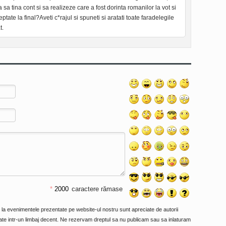
a sa tina cont si sa realizeze care a fost dorinta romanilor la vot si
te la final?Aveti c*rajul si spuneti si aratati toate faradelegile
t.
*
caractere rămase
e la evenimentele prezentate pe website-ul nostru sunt apreciate de autorii
primate intr-un limbaj decent. Ne rezervam dreptul sa nu publicam sau sa inlaturam