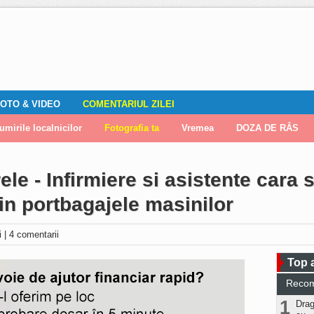
OTO & VIDEO
COMENTARIUL ZILEI
mirile localnicilor
zări
Editorial
Locuri de muncă
Fotografia ta
ADAUGA ANUNT
Vremea
DOZA DE RÂS
ele - Infirmiere si asistente cara
 in portbagajele masinilor
ri
|
4 comentarii
Top a
Reco
1
Drag