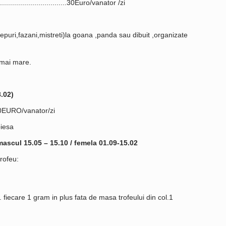
....................................30Euro/vanator /zi
epuri,fazani,mistreti)la goana ,panda sau dibuit ,organizate
l mai mare.
.02)
..100EURO/vanator/zi
piesa
mascul 15.05 – 15.10 / femela 01.09-15.02
rofeu:
. fiecare 1 gram in plus fata de masa trofeului din col.1