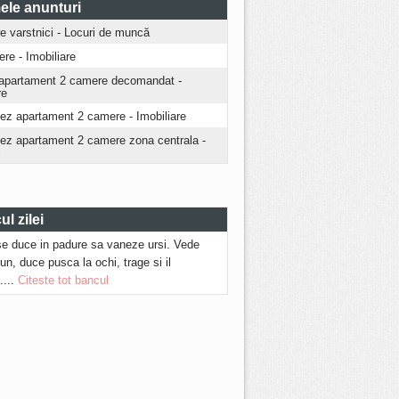
ele anunturi
ire varstnici - Locuri de muncă
iere - Imobiliare
apartament 2 camere decomandat -
re
iez apartament 2 camere - Imobiliare
riez apartament 2 camere zona centrala -
i
l zilei
se duce in padure sa vaneze ursi. Vede
run, duce pusca la ochi, trage si il
....
Citeste tot bancul