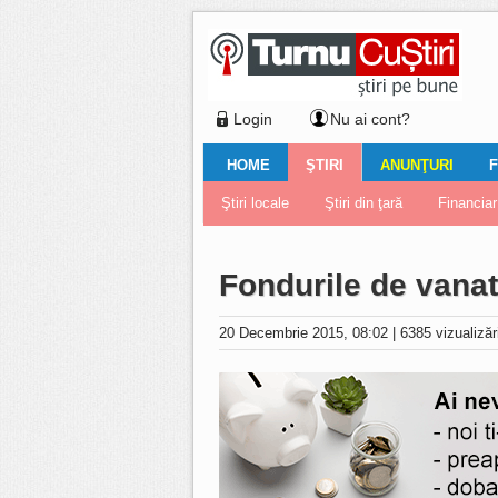
Login
Nu ai cont?
HOME
ŞTIRI
ANUNŢURI
F
Ştiri locale
Ştiri locale
Imobiliare
Galerii Foto
Comentariul zilei
Auto
Ştiri din ţară
Turnaţi aici!
Galerii video
Închirieri
Financiar
Nemulţu
Vân
Fondurile de vanat
20 Decembrie 2015, 08:02
|
6385 vizualiză