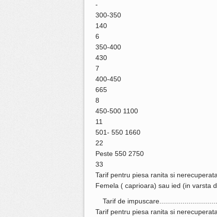
-
300-350
140
6
350-400
430
7
400-450
665
8
450-500 1100
11
501- 550 1660
22
Peste 550 2750
33
Tarif pentru piesa ranita si nerecuperat
Femela ( caprioara) sau ied (in varsta d
Tarif de impuscare............................
Tarif pentru piesa ranita si nerecuperata.....