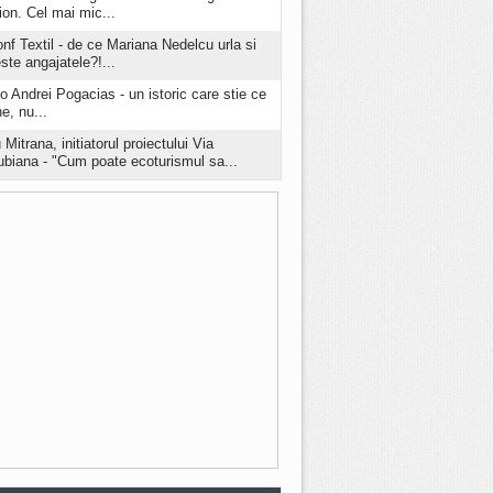
ion. Cel mai mic...
onf Textil - de ce Mariana Nedelcu urla si
este angajatele?!...
o Andrei Pogacias - un istoric care stie ce
e, nu...
 Mitrana, initiatorul proiectului Via
biana - "Cum poate ecoturismul sa...