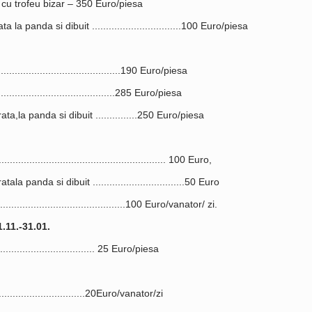
cu trofeu bizar – 350 Euro/piesa
la panda si dibuit ................................100 Euro/piesa
.......................................190 Euro/piesa
....................................285 Euro/piesa
ta,la panda si dibuit ...............250 Euro/piesa
......................................................... 100 Euro,
a panda si dibuit .................................50 Euro
........................................100 Euro/vanator/ zi.
.11.-31.01.
............................... 25 Euro/piesa
...................................20Euro/vanator/zi