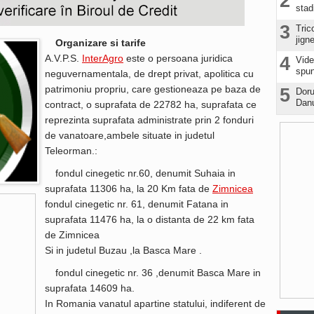
2
stad
3
Tric
jign
Organizare si tarife
A.V.P.S.
InterAgro
este o persoana juridica
4
Vide
spun
neguvernamentala, de drept privat, apolitica cu
patrimoniu propriu, care gestioneaza pe baza de
5
Doru
Danu
contract, o suprafata de 22782 ha, suprafata ce
reprezinta suprafata administrate prin 2 fonduri
de vanatoare,ambele situate in judetul
Teleorman.:
fondul cinegetic nr.60, denumit Suhaia in
suprafata 11306 ha, la 20 Km fata de
Zimnicea
fondul cinegetic nr. 61, denumit Fatana in
suprafata 11476 ha, la o distanta de 22 km fata
de Zimnicea
Si in judetul Buzau ,la Basca Mare .
fondul cinegetic nr. 36 ,denumit Basca Mare in
suprafata 14609 ha.
In Romania vanatul apartine statului, indiferent de