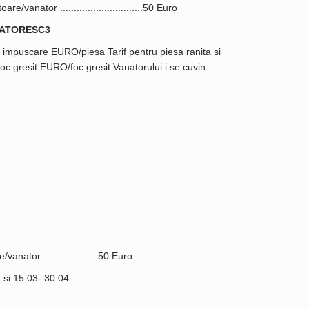
e/vanator ..............................50 Euro
NATORESC3
si impuscare EURO/piesa Tarif pentru piesa ranita si
c gresit EURO/foc gresit Vanatorului i se cuvin
anator.....................50 Euro
si 15.03- 30.04