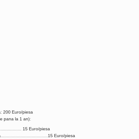
a: 200 Euro/piesa
e pana la 1 an):
................... 15 Euro/piesa
.................................15 Euro/piesa