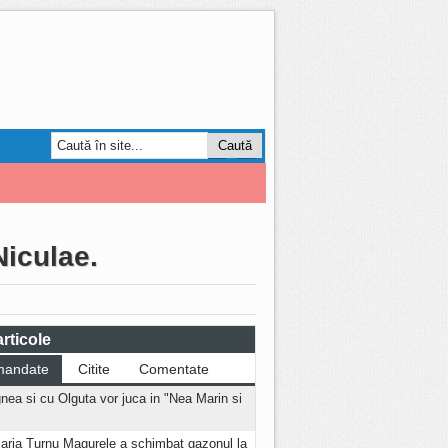
Smart Forum
AGRO
Niculae.
rticole
mandate
Citite
Comentate
nea si cu Olguta vor juca in "Nea Marin si
aria Turnu Magurele a schimbat gazonul la