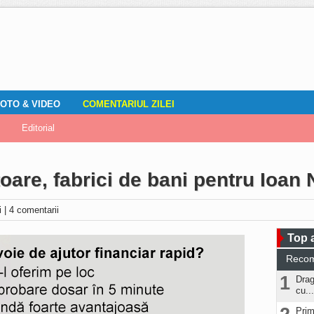
OTO & VIDEO
COMENTARIUL ZILEI
mirile localnicilor
zări
Editorial
Locuri de muncă
Fotografia ta
ADAUGA ANUNT
Vremea
DOZA DE RÂS
oare, fabrici de bani pentru Ioan 
ri
|
4 comentarii
Top a
Reco
1
Drag
cu...
Prim