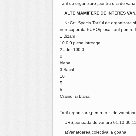
Tarif de organizare ,pentru o zi de vanatoar
ALTE MAMIFERE DE INTERES VA
Nr.Crt. Specia Tariful de organizare 
nerecuperata EURO/piesa Tarif pentru fo
1 Bizam
10 0 0 piesa intreaga
2 Jder 100 0
0
blana
3 Sacal
10
5
5
Craniul si blana
Tarif organizare,pentru o zi de vanatoare/v
URS,perioada de vanare 01.10-30.11 
a)Vanatoarea colectiva la goana