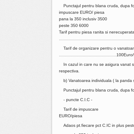
Punctajul pentru blana cruda, dupa fo
impuscare EURO/ piesa
pana la 350 inclusiv 3500
peste 350 6000
Tarif pentru piesa ranita si nerecuperat
.........................................................
Tarif de organizare pentru o vanatoare
................................................100Eu
In cazul in care nu se asigura vanat 
respectiva.
b) Vanatoarea individuala ( la panda s
Punctajul pentru blana cruda, dupa f
- puncte C.I.C -
Tarif de impuscare
EURO/piesa
Adaos pt.fiecare pct C.IC in plus pest