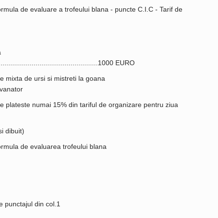
rmula de evaluare a trofeului blana - puncte C.I.C - Tarif de
a
........................................................1000 EURO
 mixta de ursi si mistreti la goana
ro/vanator
se plateste numai 15% din tariful de organizare pentru ziua
i dibuit)
ormula de evaluarea trofeului blana
e punctajul din col.1