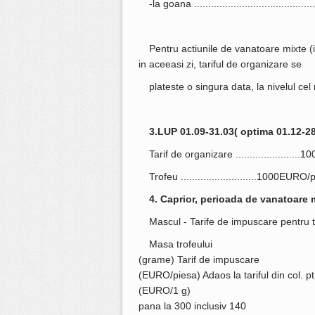
-la goana ........................................
Pentru actiunile de vanatoare mixte (i
in aceeasi zi, tariful de organizare se
plateste o singura data, la nivelul ce
3.LUP 01.09-31.03( optima 01.12-28
Tarif de organizare .....................
Trofeu ...........................1000EURO/
4. Caprior, perioada de vanatoare 
Mascul - Tarife de impuscare pentru t
Masa trofeului
(grame) Tarif de impuscare
(EURO/piesa) Adaos la tariful din col. pt
(EURO/1 g)
pana la 300 inclusiv 140