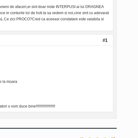
 oameni de afaceri,ei sint doar niste INTERPUSI ai lui DRAGNEA
ece in conturile lor de hoti.Ia sa vedem si noi,cine sint cu adevarat
Ce zici PROCO?Cred ca aceeasi constatare este valabila si
#1
se la moara
i o vom duce bine!!!!!!!!!!!!!!!!!!!!!