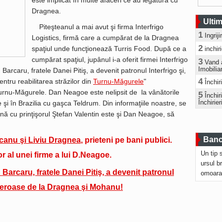
este implicat în multe afaceri ce au legătură cu
Dragnea.
Ultim
Piteşteanul a mai avut şi firma Interfrigo
1
Ingrij
Logistics, firmă care a cumpărat de la Dragnea
2
spaţiul unde funcţionează Turris Food. După ce a
inchir
cumpărat spaţiul, jupânul i-a oferit firmei Interfrigo
3
Vand 
Imobilia
Barcaru, fratele Danei Pitiş, a devenit patronul Interfrigo şi,
4
pentru reabilitarea străzilor din
Turnu-Măgurele
"
Închir
rnu-Măgurele. Dan Neagoe este nelipsit de la vânătorile
5
Închi
Închirier
e şi în Brazilia cu gaşca Teldrum. Din informaţiile noastre, se
nă cu prinţişorul Ştefan Valentin este şi Dan Neagoe, să
Bancu
canu şi
Liviu Dragnea
, prieteni pe bani publici.
Un tip 
r al unei firme a lui D.Neagoe.
ursul b
n Barcaru, fratele Danei Pitiş, a devenit patronul
omoara
eroase de la Dragnea şi Mohanu!