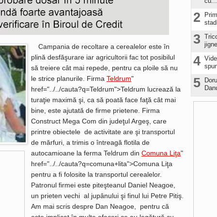
cu...
2
Prim
stad
3
Tric
jign
Campania de recoltare a cerealelor este în
plină desfăşurare iar agricultorii fac tot posibilul
4
Vide
spun
să treiere cât mai repede, pentru ca ploile să nu
le strice planurile. Firma
Teldrum
"
5
Doru
Danu
href="../../cauta?q=Teldrum">Teldrum lucrează la
turaţie maximă şi, ca să poată face faţă cât mai
bine, este ajutată de firme prietene. Firma
Construct Mega Com din judeţul Argeş, care
printre obiectele de activitate are şi transportul
de mărfuri, a trimis o întreagă flotila de
autocamioane la ferma Teldrum din
Comuna Liţa
"
href="../../cauta?q=comuna+lita">Comuna Liţa
pentru a fi folosite la transportul cerealelor.
Patronul firmei este piteşteanul Daniel Neagoe,
un prieten vechi al jupânului şi finul lui Petre Pitiş.
Am mai scris despre Dan Neagoe, pentru că