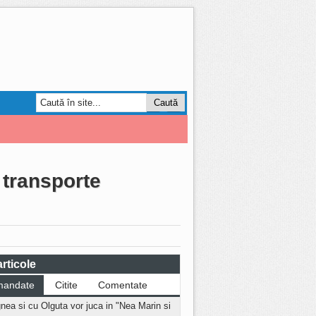
Smart Forum
AGRO
 transporte
rticole
mandate
Citite
Comentate
nea si cu Olguta vor juca in "Nea Marin si