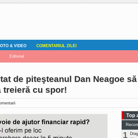
OTO & VIDEO
COMENTARIUL ZILEI
mirile localnicilor
zări
Editorial
Locuri de muncă
Fotografia ta
ADAUGA ANUNT
Vremea
DOZA DE RÂS
tat de piteşteanul Dan Neagoe să
 treieră cu spor!
omentarii
Top a
Reco
1
Drag