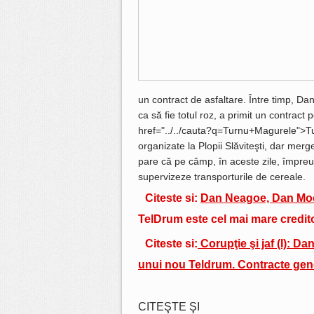
un contract de asfaltare. Între timp, Dan 
ca să fie totul roz, a primit un contract 
href="../../cauta?q=Turnu+Magurele">Tu
organizate la Plopii Slăviteşti, dar merg
pare că pe câmp, în aceste zile, împreu
supervizeze transporturile de cereale.
Citeste si:
Dan Neagoe, Dan Mo
TelDrum este cel mai mare credito
Citeste si:
Corupţie şi jaf (I): Da
unui nou Teldrum. Contracte gen
CITEŞTE ŞI