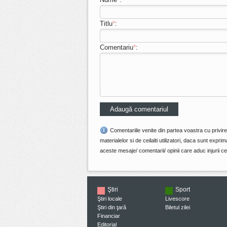
Titlu
*
:
Comentariu
*
:
Comentariile venite din partea voastra cu privir
materialelor si de ceilalti utilizatori, daca sunt ex
aceste mesaje/ comentarii/ opinii care aduc injurii cel
Ştiri
Sport
Ştiri locale
Livescore
Ştiri din ţară
Biletul zilei
Financiar
Editorial