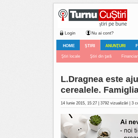
Login
Nu ai cont?
HOME
ŞTIRI
ANUNŢURI
F
Ştiri locale
Ştiri locale
Imobiliare
Galerii Foto
Comentariul zilei
Auto
Ştiri din ţară
Turnaţi aici!
Galerii video
Închirieri
Financiar
Nemulţu
Vân
L.Dragnea este aju
cerealele. Famiglia
14 Iunie 2015, 15:27
|
3792 vizualizări
|
3 c