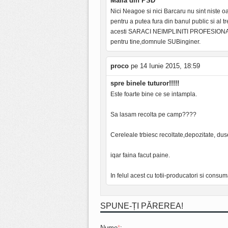
Mafia din PSD
Nici Neagoe si nici Barcaru nu sint niste
pentru a putea fura din banul public si al tr
acesti SARACI NEIMPLINITI PROFESIONAL.
pentru tine,domnule SUBinginer.
proco
pe 14 Iunie 2015, 18:59
spre binele tuturor!!!!!
Este foarte bine ce se intampla.
Sa lasam recolta pe camp????
Cereleale trbiesc recoltate,depozitate, du
iqar faina facut paine.
In felul acest cu totii-producatori si consumator
SPUNE-ȚI PĂREREA!
Nume
*
: