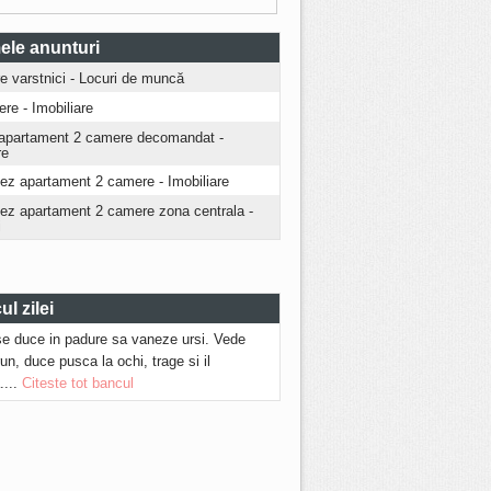
ele anunturi
ire varstnici - Locuri de muncă
iere - Imobiliare
apartament 2 camere decomandat -
re
iez apartament 2 camere - Imobiliare
riez apartament 2 camere zona centrala -
i
l zilei
se duce in padure sa vaneze ursi. Vede
run, duce pusca la ochi, trage si il
....
Citeste tot bancul