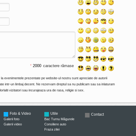
*
caractere rămase
e la evenimentele prezentate pe website-ul nostru sunt apreciate de autorii
primate intr-un limbaj decent. Ne rezervam dreptul sa nu publicam sau sa inlaturam
orlalti vizitatori sau incurajeaza ura de rasa, religie si sex.
Foto & Video
Utile
Contact
Galerii foto
Bac Turnu Măgurele
Galerii video
Consiliere auto
Fraza zilei