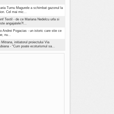
aria Turnu Magurele a schimbat gazonul la
ion. Cel mai mic...
onf Textil - de ce Mariana Nedelcu urla si
este angajatele?!...
o Andrei Pogacias - un istoric care stie ce
e, nu...
 Mitrana, initiatorul proiectului Via
biana - "Cum poate ecoturismul sa...