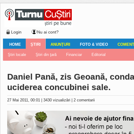
Login
Nu ai cont?
HOME
ŞTIRI
ANUNŢURI
FOTO & VIDEO
COMENTA
Ştiri locale
Ştiri locale
Imobiliare
Galerii Foto
Comentariul zilei
Auto
Ştiri din ţară
Turnaţi aici!
Galerii video
Închirieri
Financiar
Nemulţumirile localnicilor
Vânzări
Editorial
Locuri de muncă
Foto
Daniel Pană, zis Geoană, conda
uciderea concubinei sale.
27 Mai 2011, 00:01
|
3430 vizualizări
|
2 comentarii