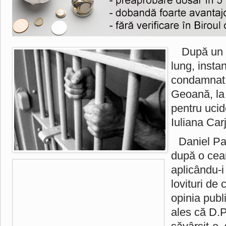
După un 
lung, insta
condamnat 
Geoană, la 
pentru ucid
Iuliana Carj
Daniel Pan
după o cear
aplicându-i
lovituri de 
opinia publ
ales că D.