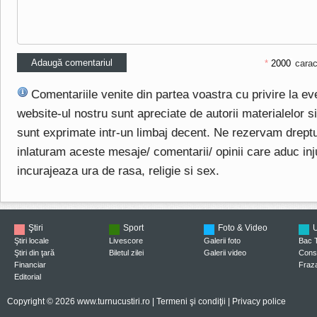
*
carac
Comentariile venite din partea voastra cu privire la e
website-ul nostru sunt apreciate de autorii materialelor si 
sunt exprimate intr-un limbaj decent. Ne rezervam drept
inlaturam aceste mesaje/ comentarii/ opinii care aduc injuri
incurajeaza ura de rasa, religie si sex.
Ştiri
Sport
Foto & Video
U
Ştiri locale
Livescore
Galerii foto
Bac 
Ştiri din ţară
Biletul zilei
Galerii video
Consi
Financiar
Fraza
Editorial
Copyright © 2026 www.turnucustiri.ro |
Termeni şi condiţii
|
Privacy police