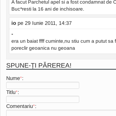
A facut Parchetul apel si a fost condamnat de 
Buc*resti la 16 ani de inchisoare.
io
pe 29 Iunie 2011, 14:37
-
era un baiat ffff cuminte,nu stiu cum a putut sa
poreclir geoanica nu geoana
SPUNE-ȚI PĂREREA!
Nume
*
:
Titlu
*
:
Comentariu
*
: