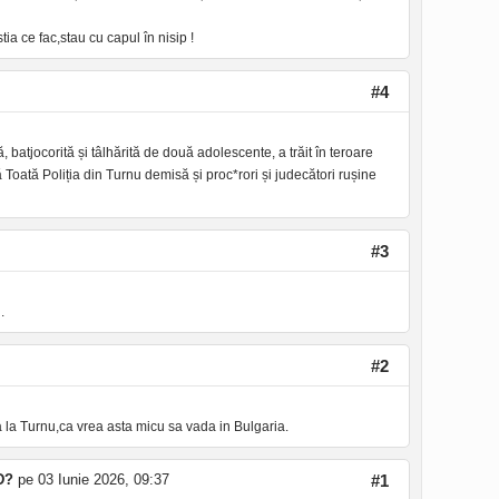
ia ce fac,stau cu capul în nisip !
#4
batjocorită și tâlhărită de două adolescente, a trăit în teroare
 Toată Poliția din Turnu demisă și proc*rori și judecători rușine
#3
.
#2
 la Turnu,ca vrea asta micu sa vada in Bulgaria.
D?
pe 03 Iunie 2026, 09:37
#1