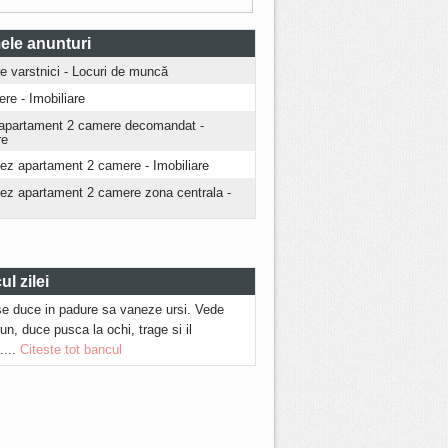
ele anunturi
ire varstnici - Locuri de muncă
iere - Imobiliare
apartament 2 camere decomandat -
re
iez apartament 2 camere - Imobiliare
riez apartament 2 camere zona centrala -
i
l zilei
se duce in padure sa vaneze ursi. Vede
run, duce pusca la ochi, trage si il
....
Citeste tot bancul