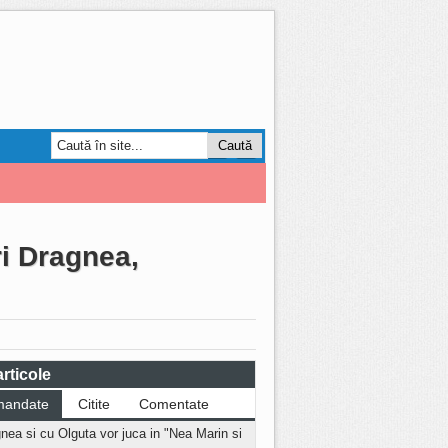
Smart Forum
AGRO
ri Dragnea,
rticole
mandate
Citite
Comentate
nea si cu Olguta vor juca in "Nea Marin si