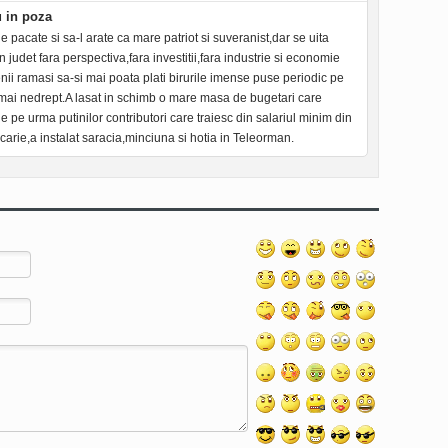
 in poza
e pacate si sa-l arate ca mare patriot si suveranist,dar se uita
n judet fara perspectiva,fara investitii,fara industrie si economie
nii ramasi sa-si mai poata plati birurile imense puse periodic pe
i mai nedrept.A lasat in schimb o mare masa de bugetari care
de pe urma putinilor contributori care traiesc din salariul minim din
carie,a instalat saracia,minciuna si hotia in Teleorman.