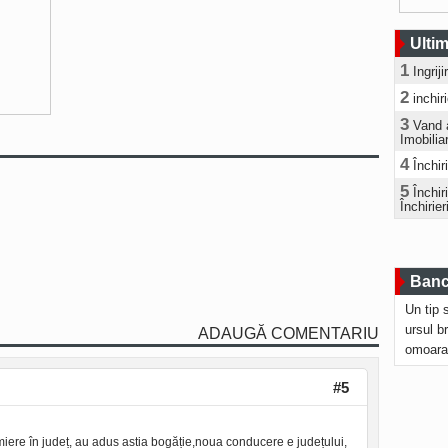
Ultim
1
Ingrij
2
inchir
3
Vand 
Imobilia
4
Închir
5
Închi
Închirier
Bancu
Un tip 
ursul b
ADAUGĂ COMENTARIU
omoara
#5
 miere în județ, au adus astia bogăție,noua conducere e județului,