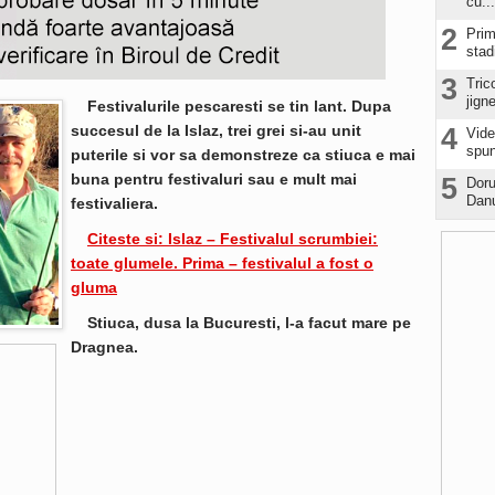
cu...
2
Prim
stad
3
Tric
jign
Festivalurile pescaresti se tin lant. Dupa
succesul de la Islaz, trei grei si-au unit
4
Vide
spun
puterile si vor sa demonstreze ca stiuca e mai
buna pentru festivaluri sau e mult mai
5
Doru
Danu
festivaliera.
Citeste si: Islaz – Festivalul scrumbiei:
toate glumele. Prima – festivalul a fost o
gluma
Stiuca, dusa la Bucuresti, l-a facut mare pe
Dragnea.