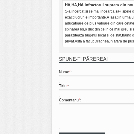
HA,HA,HA,infractorul suprem din nou
S-a incercat si se mai incearca sa-l spele d
exact lucrurile importante.A lasat in urma u
aducatoare de plus valoare,din care cetate
spinarea lor,o duc din ce in ce mai greu s
paraziteaza bugetul local si de stat,traind 
privat.Asta a facut Dragnea,in afara de pus
SPUNE-ȚI PĂREREA!
Nume
*
:
Titlu
*
:
Comentariu
*
: