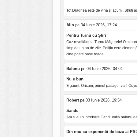
Tot Dragnea este de vina și acum . Struți ast
Alin
pe 04 Iunie 2026, 17:24
Pentru Turnu cu Știri
Caz revoltător la Turnu Măgurele! O minoră, 
timp de un an de zile. Poliția cere clemență
cine poate oase roade
Balonu
pe 04 Iunie 2026, 04:04
Nu e bun
E găurit. Oricum, primul pasager va fi Coyu
Robert
pe 03 Iunie 2026, 19:54
Sandu
Am si eu o intrebare.Cand umfla balonu da
Din nou cu exponentii de baza ai PS