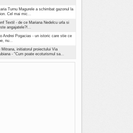
aria Turnu Magurele a schimbat gazonul la
ion. Cel mai mic...
onf Textil - de ce Mariana Nedelcu urla si
este angajatele?!...
o Andrei Pogacias - un istoric care stie ce
e, nu...
 Mitrana, initiatorul proiectului Via
biana - "Cum poate ecoturismul sa...