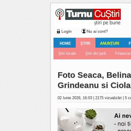
Login
Nu ai cont?
HOME
ŞTIRI
ANUNŢURI
F
Ştiri locale
Ştiri locale
Imobiliare
Galerii Foto
Comentariul zilei
Auto
Ştiri din ţară
Turnaţi aici!
Galerii video
Închirieri
Financiar
Nemulţu
Vân
Foto Seaca, Belina 
Grindeanu si Ciol
02 Iunie 2026, 16:03
|
2175 vizualizări
|
5 c