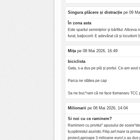
Singura plăcere și distracție
pe 09 Mai
În zona asta
Este spartul semințelor și bârfitul. Altcev
furat, batjocorit. E adevărat că și locuitori
Mița
pe 08 Mai 2026, 16:49
biciclista
Gata, s-a dus pe plă și portul. Ce-am avut 
Parca ne stătea pe cap
Sa ne buc*ram că ne face tismanaru TCC pis
Milionarii
pe 08 Mai 2026, 14:04
Si noi cu ce raminem?
Raminem cu privitul" apusului de soare"de
tv,optimistul aiuristic Filip,sef mare la pri
proiect,aproape 3 milioane euro!,s au dus p