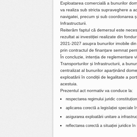
Exploatarea comercială a bunurilor dome
va realiza sub stricta supraveghere a adm
navigatei, precum și sub coordonarea și 
Infrastructurii.
Reiterăm faptul că demersul este necesar 
rezultat ai investiției realizate din f
2021-2027 asupra bunurilor imobile din 
prin contractul de finanțare semnat pen
În concluzie, intenția de reglementare v
Transporturilor și Infrastructurii, a bunu
centralizat al bunurilor aparținând dome
exploatării în condiții de legalitate a po
acestuia.
Prezentul act normativ va conduce la:
respectarea regimului juridic constituțion
aplicarea corectă a legislației speciale î
asigurarea exploatării unitare a infrastru
reflectarea corectă a situației juridice în