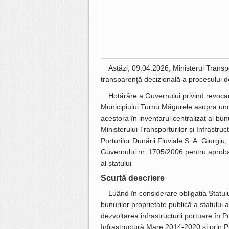
Astăzi, 09.04.2026, Ministerul Transpo
transparenţă decizională a procesului d
Hotărâre a Guvernului privind revocar
Municipiului Turnu Măgurele asupra unor 
acestora în inventarul centralizat al bun
Ministerului Transporturilor și Infrastr
Porturilor Dunării Fluviale S. A. Giurgi
Guvernului nr. 1705/2006 pentru aprobar
al statului
Scurtă descriere
Luând în considerare obligația Statul
bunurilor proprietate publică a statului 
dezvoltarea infrastructurii portuare în 
Infrastructură Mare 2014-2020 și prin 