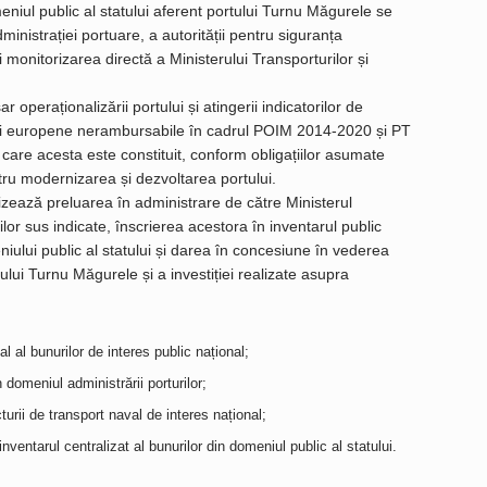
niul public al statului aferent portului Turnu Măgurele se
inistrației portuare, a autorității pentru siguranța
monitorizarea directă a Ministerului Transporturilor și
operaționalizării portului și atingerii indicatorilor de
onduri europene nerambursabile în cadrul POIM 2014-2020 și PT
care acesta este constituit, conform obligațiilor asumate
tru modernizarea și dezvoltarea portului.
izează preluarea în administrare de către Ministerul
rilor sus indicate, înscrierea acestora în inventarul public
niului public al statului și darea în concesiune în vederea
rtului Turnu Măgurele și a investiției realizate asupra
al al bunurilor de interes public național;
n domeniul administrării porturilor;
cturii de transport naval de interes național;
 inventarul centralizat al bunurilor din domeniul public al statului.