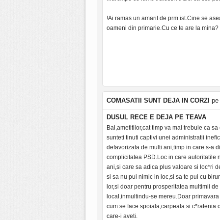
!Ai ramas un amarit de prm ist.Cine se as
oameni din primarie.Cu ce te are la mina?
COMASATII SUNT DEJA IN CORZI
pe 
DUSUL RECE E DEJA PE TEAVA
Bai,ametitilor,cat timp va mai trebuie ca sa
sunteti tinuti captivi unei administratii i
defavorizata de multi ani,timp in care s-a d
complicitatea PSD.Loc in care autoritatile 
ani,si care sa adica plus valoare si loc*ri
si sa nu pui nimic in loc,si sa te pui cu biru
lor,si doar pentru prosperitatea multimii de
local,inmultindu-se mereu.Doar primavara s
cum se face spoiala,carpeala si c*ratenia cu
care-i aveti.