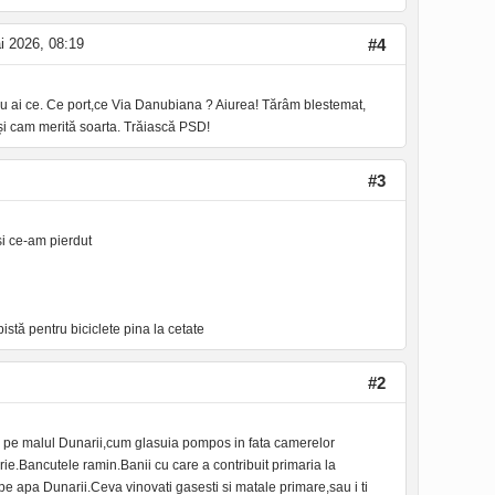
 2026, 08:19
#4
a nu ai ce. Ce port,ce Via Danubiana ? Aiurea! Tărâm blestemat,
i își cam merită soarta. Trăiască PSD!
#3
si ce-am pierdut
tă pentru biciclete pina la cetate
#2
 pe malul Dunarii,cum glasuia pompos in fata camerelor
marie.Bancutele ramin.Banii cu care a contribuit primaria la
e apa Dunarii.Ceva vinovati gasesti si matale primare,sau i ti