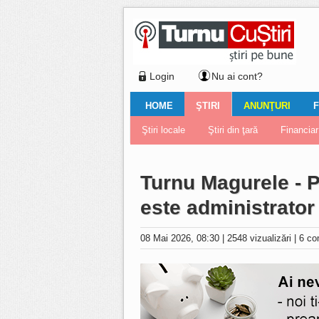
Login
Nu ai cont?
HOME
ŞTIRI
ANUNŢURI
F
Ştiri locale
Ştiri locale
Imobiliare
Galerii Foto
Comentariul zilei
Auto
Ştiri din ţară
Turnaţi aici!
Galerii video
Închirieri
Financiar
Nemulţu
Vân
Turnu Magurele - Pr
este administrator
08 Mai 2026, 08:30
|
2548 vizualizări
|
6 co