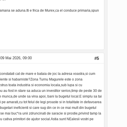
eamana se aduna.Iti e frica de Murex,ca el conduce primaria,spun
09 Mai 2026, 09:00
#5
 constatati cat de mare e bataia de joc la adresa voastra,si cum
neficiente si habarniste?Zona Turnu Magurele este o zona
istrus toata industria si economia locala,sub lupa si cu
nu au fost in stare sa aduca un investitor serios,timp de peste 30 de
 de munca,de unde sa vina apoi, bani la bugetul local.E simplu sa tai
ri pe amarati,cu tot felul de legi proaste si in totalitate in defavoarea
 bugetari ineficienti si care sug din ce in ce mai mult din bugetul
e mai buc*ra unii zdruncinati de saracie si prostie,privind tamp la
 cativa primitori de ajutor social.Astia sunt NEalesii vostri pe