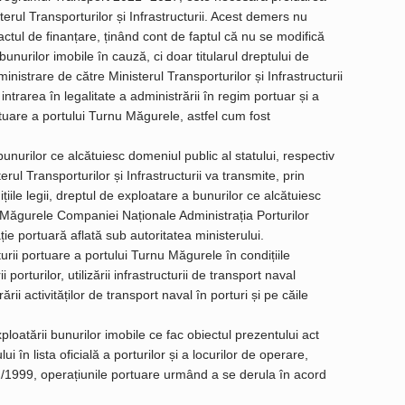
erul Transporturilor și Infrastructurii. Acest demers nu
actul de finanțare, ținând cont de faptul că nu se modifică
bunurilor imobile în cauză, ci doar titularul dreptului de
nistrare de către Ministerul Transporturilor și Infrastructurii
ntrarea în legalitate a administrării în regim portuar și a
rtuare a portului Turnu Măgurele, astfel cum fost
unurilor ce alcătuiesc domeniul public al statului, respectiv
ul Transporturilor și Infrastructurii va transmite, prin
iile legii, dreptul de exploatare a bunurilor ce alcătuiesc
u Măgurele Companiei Naționale Administrația Porturilor
ție portuară aflată sub autoritatea ministerului.
urii portuare a portului Turnu Măgurele în condițiile
i porturilor, utilizării infrastructurii de transport naval
ii activităților de transport naval în porturi și pe căile
exploatării bunurilor imobile ce fac obiectul prezentului act
 în lista oficială a porturilor și a locurilor de operare,
22/1999, operațiunile portuare urmând a se derula în acord