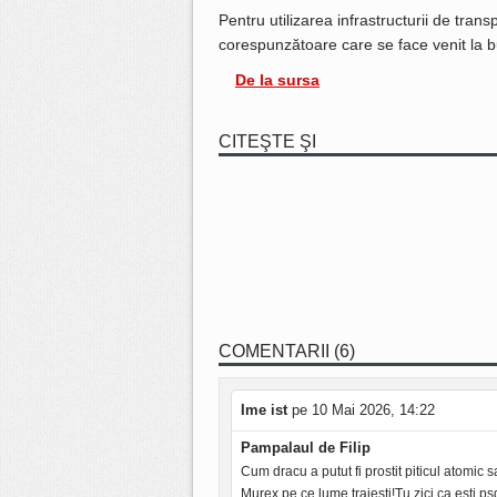
Pentru utilizarea infrastructurii de tra
corespunzătoare care se face venit la b
De la sursa
CITEŞTE ŞI
COMENTARII (6)
Ime ist
pe 10 Mai 2026, 14:22
Pampalaul de Filip
Cum dracu a putut fi prostit piticul atomic s
Murex,pe ce lume traiesti!Tu zici ca esti psd