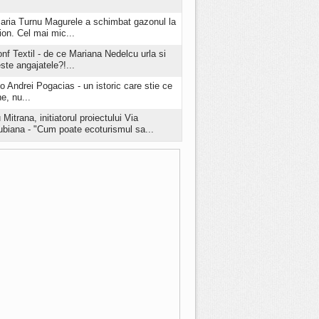
aria Turnu Magurele a schimbat gazonul la
ion. Cel mai mic...
onf Textil - de ce Mariana Nedelcu urla si
este angajatele?!...
o Andrei Pogacias - un istoric care stie ce
e, nu...
 Mitrana, initiatorul proiectului Via
biana - "Cum poate ecoturismul sa...