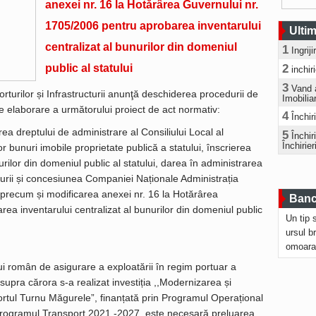
anexei nr. 16 la Hotărârea Guvernului nr.
1705/2006 pentru aprobarea inventarului
Ultim
centralizat al bunurilor din domeniul
1
Ingrij
public al statului
2
inchir
3
Vand 
rturilor și Infrastructurii anunţă deschiderea procedurii de
Imobilia
e elaborare a următorului proiect de act normativ:
4
Închir
ea dreptului de administrare al Consiliului Local al
5
Închi
Închirier
bunuri imobile proprietate publică a statului, înscrierea
urilor din domeniul public al statului, darea în administrarea
ucturii și concesiunea Companiei Naționale Administrația
u, precum și modificarea anexei nr. 16 la Hotărârea
Bancu
ea inventarului centralizat al bunurilor din domeniul public
Un tip 
ursul b
omoara
ui român de asigurare a exploatării în regim portuar a
asupra cărora s-a realizat investiția ,,Modernizarea și
Portul Turnu Măgurele”, finanțată prin Programul Operațional
Programul Transport 2021 -2027, este necesară preluarea