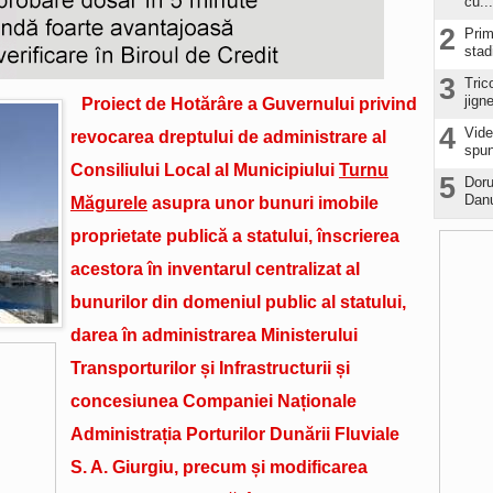
cu...
2
Prim
stad
3
Tric
jign
Proiect de Hotărâre a Guvernului privind
4
Vide
revocarea dreptului de administrare al
spun
Consiliului Local al Municipiului
Turnu
5
Doru
Danu
Măgurele
asupra unor bunuri imobile
proprietate publică a statului, înscrierea
acestora în inventarul centralizat al
bunurilor din domeniul public al statului,
darea în administrarea Ministerului
Transporturilor și Infrastructurii și
concesiunea Companiei Naționale
Administrația Porturilor Dunării Fluviale
S. A. Giurgiu, precum și modificarea