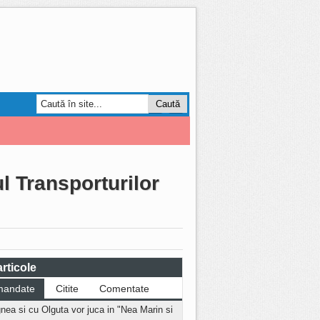
Smart Forum
AGRO
l Transporturilor
rticole
mandate
Citite
Comentate
nea si cu Olguta vor juca in "Nea Marin si