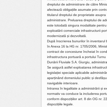
dreptului de administrare de către Minist
afectează obligațiile asumate prin contr
titularul dreptului de proprietate asupra 
administrare. Preluarea dreptului de admi
este totodată singura modalitate pentru i
exploatării comerciale infrastructurii po
modernizată și dezvoltată.
După înscrierea bunurilor în inventarul b
în Anexa 16 la HG nr. 1705/2006, Minister
contract de concesiune încheiat în condiț
infrastructura portuară a portului Turn
Dunării Fluviale S.A. Giurgiu, administra
Se asigură astfel exploatarea infrastruct
legislației speciale aplicabile administrări
aparținând domeniului public și desfășurăr
navigabile interioare.
Intrarea în legalitate a administrării și 
normativ va conduce la includerea portului
conform dispozițiilor art. 8 din OG nr. 
dispozițiile legale.