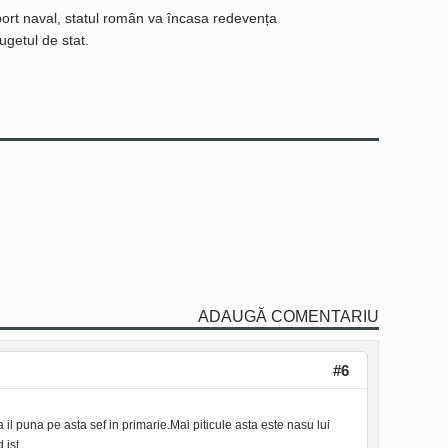
nsport naval, statul român va încasa redevența
ugetul de stat.
ADAUGĂ COMENTARIU
#6
a il puna pe asta sef in primarie.Mai piticule asta este nasu lui
 ist