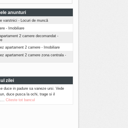
ele anunturi
ire varstnici - Locuri de muncă
iere - Imobiliare
apartament 2 camere decomandat -
re
iez apartament 2 camere - Imobiliare
riez apartament 2 camere zona centrala -
i
l zilei
se duce in padure sa vaneze ursi. Vede
run, duce pusca la ochi, trage si il
....
Citeste tot bancul