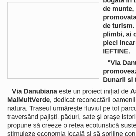
bogata in 
de munte, 
promovata 
de turism. 
plimbi, ai 
pleci inca
IEFTINE.
"Via Dan
promoveaz
Dunarii si 
Via Danubiana
este un proiect inițiat de
A
MaiMultVerde
, dedicat reconectării oameni
natura. Traseul urmărește fluviul pe tot par
traversând pajiști, păduri, sate și orașe istori
propune să creeze o rețea ecoturistică suste
stimuleze economia locală și să sprijine co