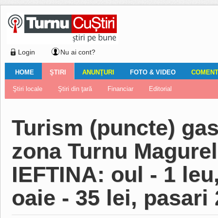
Login
Nu ai cont?
HOME
ŞTIRI
ANUNŢURI
FOTO & VIDEO
COMENTA
Ştiri locale
Ştiri locale
Imobiliare
Galerii Foto
Comentariul zilei
Auto
Ştiri din ţară
Turnaţi aici!
Galerii video
Închirieri
Financiar
Nemulţumirile localnicilor
Vânzări
Editorial
Locuri de muncă
Foto
Turism (puncte) gas
zona Turnu Magure
IEFTINA: oul - 1 leu
oaie - 35 lei, pasari 