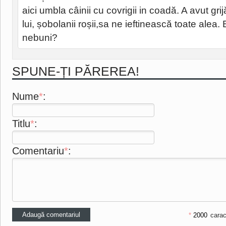
aici umbla câinii cu covrigii in coadă. A avut gr
lui, șobolanii roșii,sa ne ieftinească toate alea. 
nebuni?
SPUNE-ȚI PĂREREA!
Nume
*
:
Titlu
*
:
Comentariu
*
:
*
carac