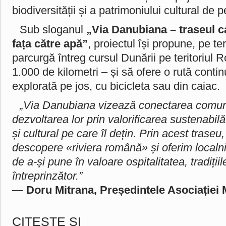
biodiversității și a patrimoniului cultural de 
Sub sloganul
„Via Danubiana – traseul c
fața către apă”
, proiectul își propune, pe t
parcurgă întreg cursul Dunării pe teritoriul 
1.000 de kilometri – și să ofere o rută contin
explorată pe jos, cu bicicleta sau din caiac.
„Via Danubiana vizează conectarea comuni
dezvoltarea lor prin valorificarea sustenabilă
și cultural pe care îl dețin. Prin acest trase
descopere «riviera română» și oferim localnic
de a-și pune în valoare ospitalitatea, tradițiile
întreprinzător.”
—
Doru Mitrana, Președintele Asociației 
CITEŞTE ŞI