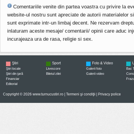
Comentariile venite din partea voastra cu privire la e
website-ul nostru sunt apreciate de autorii materialelor si 
sunt exprimate intr-un limbaj decent. Ne rezervam drept
inlaturam aceste mesaje/ comentarii/ opinii care aduc injuri
incurajeaza ura de rasa, religie si sex.
Ştiri
Sport
Foto & Video
U
Ştiri locale
Livescore
Galerii foto
Bac 
Ştiri din ţară
Biletul zilei
Galerii video
Consi
Financiar
Fraza
Editorial
Copyright © 2026 www.turnucustiri.ro |
Termeni şi condiţii
|
Privacy police