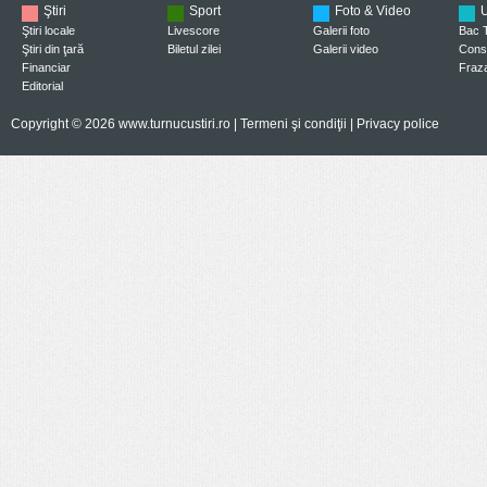
Ştiri
Sport
Foto & Video
U
Ştiri locale
Livescore
Galerii foto
Bac 
Ştiri din ţară
Biletul zilei
Galerii video
Consi
Financiar
Fraza
Editorial
Copyright © 2026 www.turnucustiri.ro |
Termeni şi condiţii
|
Privacy police