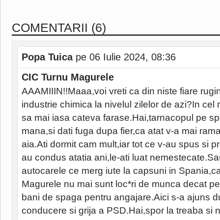
COMENTARII (6)
Popa Tuica
pe 06 Iulie 2024, 08:36
CIC Turnu Magurele
AAAMIIIN!!Maaa,voi vreti ca din niste fiare rugi
industrie chimica la nivelul zilelor de azi?In cel 
sa mai iasa cateva farase.Hai,tarnacopul pe s
mana,si dati fuga dupa fier,ca atat v-a mai ram
aia.Ati dormit cam mult,iar tot ce v-au spus si pr
au condus atatia ani,le-ati luat nemestecate.Sau 
autocarele ce merg iute la capsuni in Spania,c
Magurele nu mai sunt loc*ri de munca decat pe la
bani de spaga pentru angajare.Aici s-a ajuns d
conducere si grija a PSD.Hai,spor la treaba si nu