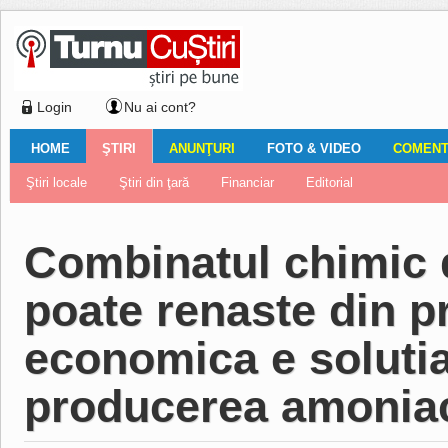
Login
Nu ai cont?
HOME
ŞTIRI
ANUNŢURI
FOTO & VIDEO
COMENTA
Ştiri locale
Ştiri locale
Imobiliare
Galerii Foto
Comentariul zilei
Auto
Ştiri din ţară
Turnaţi aici!
Galerii video
Închirieri
Financiar
Nemulţumirile localnicilor
Vânzări
Editorial
Locuri de muncă
Foto
Combinatul chimic 
poate renaste din p
economica e solutia
producerea amoniac