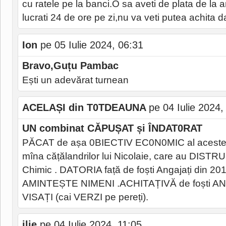
cu ratele pe la banci.O sa aveti de plata de la 
lucrati 24 de ore pe zi,nu va veti putea achita da
Ion
pe 05 Iulie 2024, 06:31
Bravo,Guțu Pambac
Ești un adevărat turnean
ACELAȘI din T0TDEAUNA
pe 04 Iulie 2024,
UN combinat CĂPUȘAT și ÎNDAT0RAT
PĂCAT de așa 0BIECTIV EC0N0MIC al aceste
mîna cățălandrilor lui Nicolaie, care au DIST
Chimic . DATORIA față de foști Angajați din 20
AMINTEȘTE NIMENI .ACHITAȚIVĂ de foști AN
VISAȚI (cai VERZI pe pereți).
ilie
pe 04 Iulie 2024, 11:05