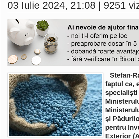
03 Iulie 2024, 21:08
|
9251 vi
Stefan-R
faptul ca,
specialiști
Ministerul
Ministerul
și Păduril
pentru Inve
Exterior (