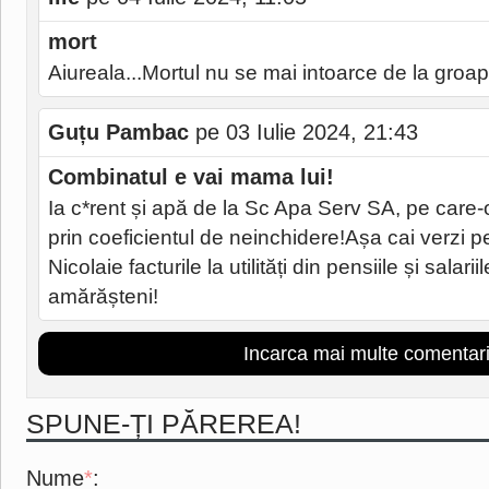
mort
Aiureala...Mortul nu se mai intoarce de la groap
Guțu Pambac
pe 03 Iulie 2024, 21:43
Combinatul e vai mama lui!
Ia c*rent și apă de la Sc Apa Serv SA, pe care-o
prin coeficientul de neinchidere!Așa cai verzi pe pe
Nicolaie facturile la utilități din pensiile și salari
amărășteni!
Incarca mai multe comentari
SPUNE-ȚI PĂREREA!
Nume
*
: