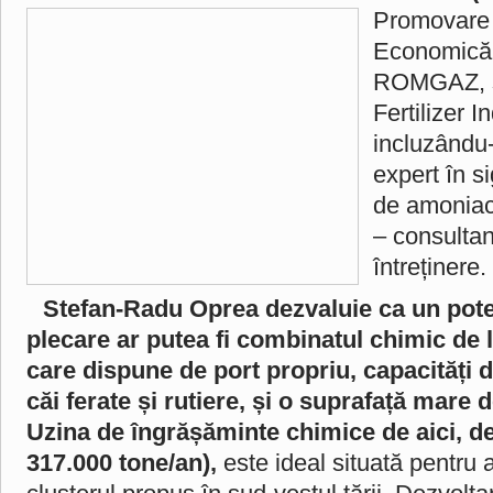
Promovare 
Economică 
ROMGAZ, și
Fertilizer I
incluzându
expert în s
de amoniac
– consultant
întreținere.
Stefan-Radu Oprea dezvaluie ca un pote
plecare ar putea fi combinatul chimic de 
care dispune de port propriu, capacități d
căi ferate și rutiere, și o suprafață mare d
Uzina de îngrășăminte chimice de aici, d
317.000 tone/an),
este ideal situată pentru a