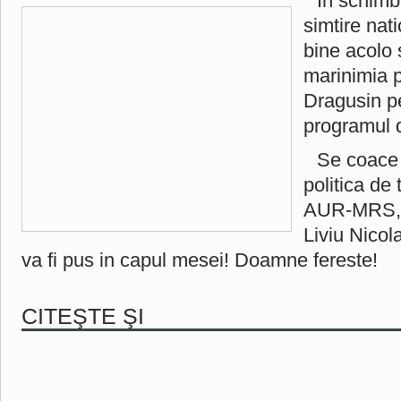
In schimb,
simtire nat
bine acolo 
marinimia p
Dragusin p
programul 
Se coace 
politica de
AUR-MRS, i
Liviu Nicol
va fi pus in capul mesei! Doamne fereste!
CITEŞTE ŞI