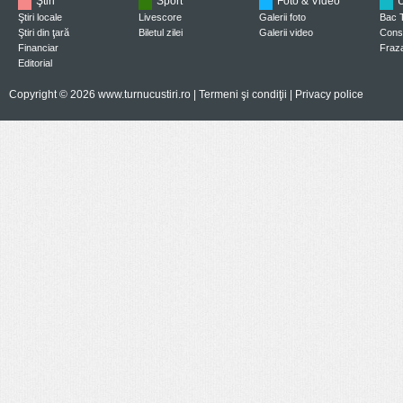
Ştiri
Sport
Foto & Video
U
Ştiri locale
Livescore
Galerii foto
Bac 
Ştiri din ţară
Biletul zilei
Galerii video
Consi
Financiar
Fraza
Editorial
Copyright © 2026 www.turnucustiri.ro |
Termeni şi condiţii
|
Privacy police