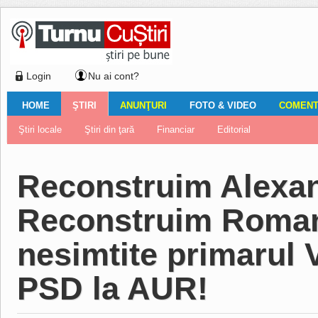
Login
Nu ai cont?
HOME
ŞTIRI
ANUNŢURI
FOTO & VIDEO
COMENTA
Ştiri locale
Ştiri locale
Imobiliare
Galerii Foto
Comentariul zilei
Auto
Ştiri din ţară
Turnaţi aici!
Galerii video
Închirieri
Financiar
Nemulţumirile localnicilor
Vânzări
Editorial
Locuri de muncă
Foto
Reconstruim Alexan
Reconstruim Roman
nesimtite primarul 
PSD la AUR!