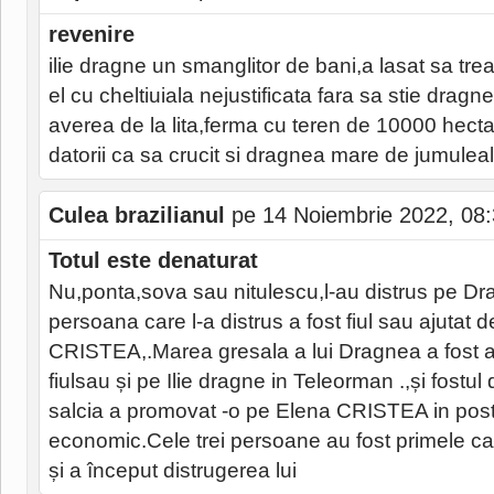
revenire
ilie dragne un smanglitor de bani,a lasat sa trea
el cu cheltiuiala nejustificata fara sa stie dragn
averea de la lita,ferma cu teren de 10000 hectar
datorii ca sa crucit si dragnea mare de jumuleal
Culea brazilianul
pe 14 Noiembrie 2022, 08
Totul este denaturat
Nu,ponta,sova sau nitulescu,l-au distrus pe Dr
persoana care l-a distrus a fost fiul sau ajutat d
CRISTEA,.Marea gresala a lui Dragnea a fost a
fiulsau și pe Ilie dragne in Teleorman .,și fostul
salcia a promovat -o pe Elena CRISTEA in postu
economic.Cele trei persoane au fost primele c
și a început distrugerea lui