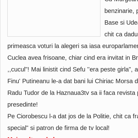
benzinarie,
Base si Udea 
chit ca dad
primeasca voturi la alegeri sa iasa europarlame
Cuclea avea frisoane, chiar cind era invitat in B
,,cucul"! Mai linistit cind Sefu ''era peste girla", 
Finu' Putineanu le-a dat bani lui Chiriac Morsa d
Radu Tudor de la Haznaua3tv sa ii faca revista 
presedinte!
Pe Ciorobescu l-a dat jos de la Politie, chit ca f
special" si patron de firma de tv local!