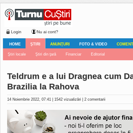
Login
Nu ai cont?
HOME
ŞTIRI
ANUNŢURI
FOTO & VIDEO
COMENTA
Ştiri locale
Ştiri locale
Imobiliare
Galerii Foto
Comentariul zilei
Auto
Ştiri din ţară
Turnaţi aici!
Galerii video
Închirieri
Financiar
Nemulţumirile localnicilor
Vânzări
Editorial
Locuri de muncă
Foto
Teldrum e a lui Dragnea cum Dac
Brazilia la Rahova
14 Noiembrie 2022, 07:41
|
1542 vizualizări
|
2 comentarii