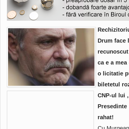
Rechizitori
Drum face 
recunoscut c
ca e a mea -
o licitatie 
biletetul r
CNP-ul lui 
Presedinte 
rahat!
Cu Murgeanu 