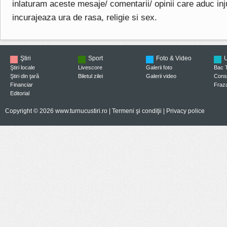
inlaturam aceste mesaje/ comentarii/ opinii care aduc injuri
incurajeaza ura de rasa, religie si sex.
Ştiri
Sport
Foto & Video
U
Ştiri locale
Livescore
Galerii foto
Bac 
Ştiri din ţară
Biletul zilei
Galerii video
Consi
Financiar
Fraza
Editorial
Copyright © 2026 www.turnucustiri.ro |
Termeni şi condiţii
|
Privacy police