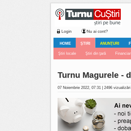
Login
Nu ai cont?
HOME
ŞTIRI
ANUNŢURI
F
Ştiri locale
Ştiri locale
Imobiliare
Galerii Foto
Comentariul zilei
Auto
Ştiri din ţară
Turnaţi aici!
Galerii video
Închirieri
Financiar
Nemulţu
Vân
Turnu Magurele - do
07 Noiembrie 2022, 07:31
|
2496 vizualizăr