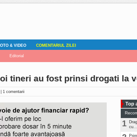
OTO & VIDEO
COMENTARIUL ZILEI
mirile localnicilor
zări
Editorial
Locuri de muncă
Fotografia ta
ADAUGA ANUNT
Vremea
DOZA DE RÂS
i tineri au fost prinsi drogati la 
i
|
1 comentarii
Top a
Reco
1
Drag
cu...
Prim