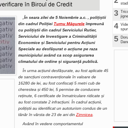
2
stad
3
Tric
jign
„
În seara zilei de 5 Noiembrie a.c. , polițiștii
din cadrul Poliției
Turnu Măgurele
împreună
4
Vide
spun
cu polițiștii din cadrul Serviciului Rutier,
Serviciului de Investigare a Criminalității
5
Doru
Danu
Economice și Serviciului pentru Acțiuni
Speciale au desfășurat o acțiune pe raza
municipiului având ca scop asigurarea
climatului de ordine și siguranță publică.
În urma acțiunii desfășurate, au fost aplicate 45
de sancțiuni contravenționale în valoare de
16280 de lei, au fost confiscați 5 metri cub de
cherestea și 450 lei, 5 permise de conducere
reținute, 6 certificate de înmatriculare ridicate și
au fost constate 2 infracțiuni. În cadrul acțiunii,
polițiștii au identificat un autoturism condus de un
tânăr în vârsta de 23 de ani din
Zimnicea
.
Având în vedere comportamentul