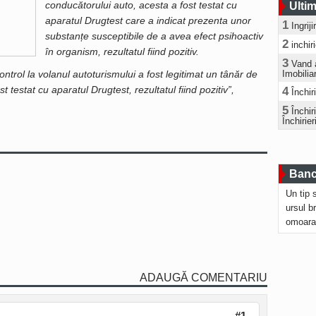
conducătorului auto, acesta a fost testat cu
Ultim
aparatul Drugtest care a indicat prezenta unor
1
Ingrij
substanțe susceptibile de a avea efect psihoactiv
2
inchir
în organism, rezultatul fiind pozitiv.
3
Vand 
ontrol la volanul autoturismului a fost legitimat un tânăr de
Imobilia
 testat cu aparatul Drugtest, rezultatul fiind pozitiv”,
4
Închir
5
Închi
Închirier
Bancu
Un tip 
ursul b
omoara
ADAUGĂ COMENTARIU
#1