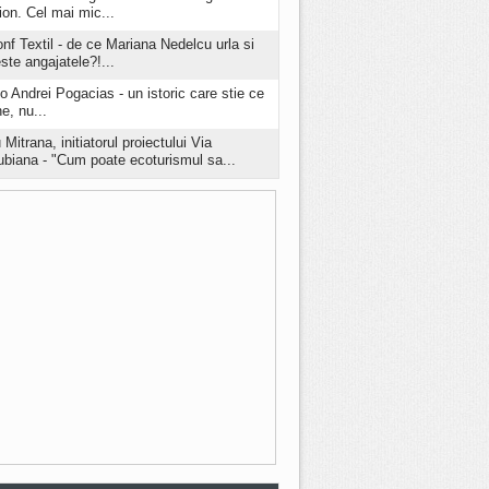
ion. Cel mai mic...
onf Textil - de ce Mariana Nedelcu urla si
este angajatele?!...
o Andrei Pogacias - un istoric care stie ce
e, nu...
 Mitrana, initiatorul proiectului Via
biana - "Cum poate ecoturismul sa...