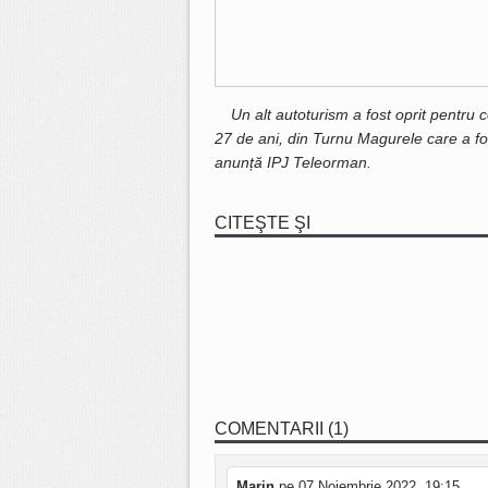
Un alt autoturism a fost oprit pentru c
27 de ani, din Turnu Magurele care a fost
anunță IPJ Teleorman.
CITEŞTE ŞI
COMENTARII (1)
Marin
pe 07 Noiembrie 2022, 19:15