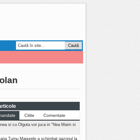
Smart Forum
AGRO
volan
rticole
mandate
Citite
Comentate
nea si cu Olguta vor juca in "Nea Marin si
aria Turnu Magurele a schimbat gazonul la