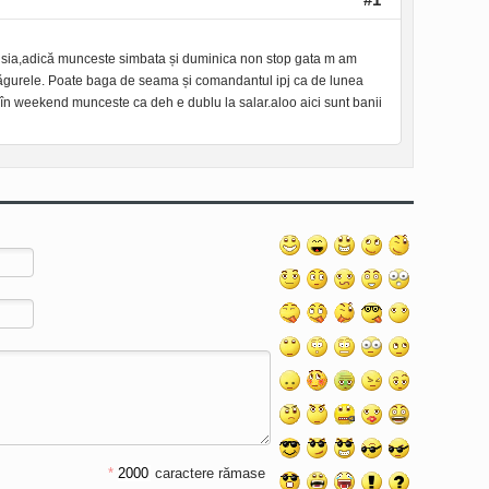
nsia,adică munceste simbata și duminica non stop gata m am
 Măgurele. Poate baga de seama și comandantul ipj ca de lunea
și în weekend munceste ca deh e dublu la salar.aloo aici sunt banii
*
caractere rămase