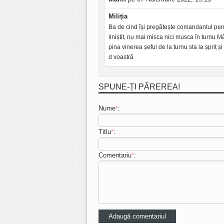
Miliția
Ba de cind își pregătește comandantul pe
liniștit, nu mai misca nici musca în turnu
pina vinerea șeful de la turnu sta la șpriț 
d voastră
SPUNE-ȚI PĂREREA!
Nume
*
:
Titlu
*
:
Comentariu
*
: