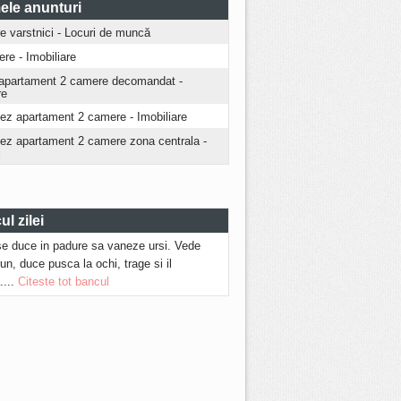
ele anunturi
ire varstnici - Locuri de muncă
iere - Imobiliare
apartament 2 camere decomandat -
re
iez apartament 2 camere - Imobiliare
riez apartament 2 camere zona centrala -
i
l zilei
se duce in padure sa vaneze ursi. Vede
run, duce pusca la ochi, trage si il
....
Citeste tot bancul