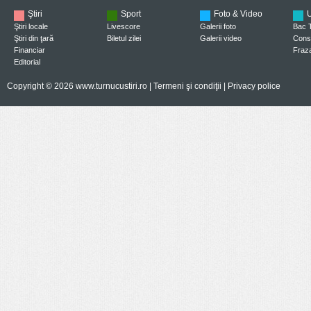
Ştiri
Sport
Foto & Video
U
Ştiri locale
Livescore
Galerii foto
Bac 
Ştiri din ţară
Biletul zilei
Galerii video
Consi
Financiar
Fraza
Editorial
Copyright © 2026 www.turnucustiri.ro |
Termeni şi condiţii
|
Privacy police