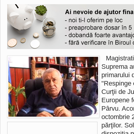
Magistrati
Suprema au
primarului 
"Respinge 
Curţii de Ju
Europene f
Pârvu. Aco
octombrie 2
părţilor. So
dispoziţia p