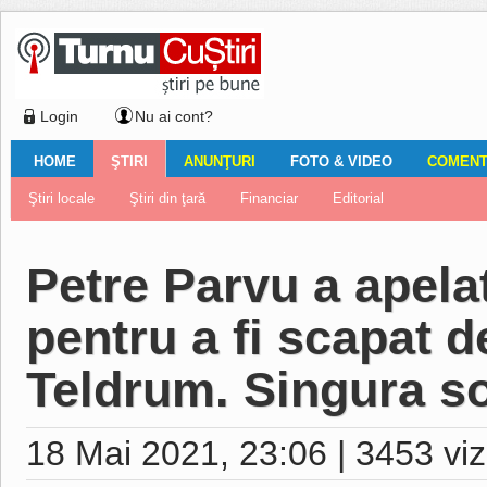
Login
Nu ai cont?
HOME
ŞTIRI
ANUNŢURI
FOTO & VIDEO
COMENTA
Ştiri locale
Ştiri locale
Imobiliare
Galerii Foto
Comentariul zilei
Auto
Ştiri din ţară
Turnaţi aici!
Galerii video
Închirieri
Financiar
Nemulţumirile localnicilor
Vânzări
Editorial
Locuri de muncă
Foto
Petre Parvu a apela
pentru a fi scapat d
Teldrum. Singura so
18 Mai 2021, 23:06
|
3453 viz