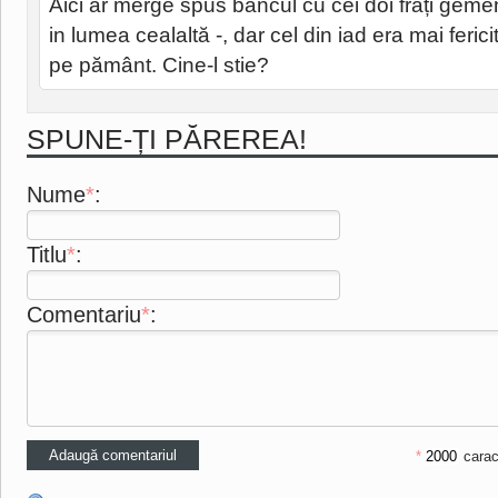
Aici ar merge spus bancul cu cei doi frați gemeni
in lumea cealaltă -, dar cel din iad era mai ferici
pe pământ. Cine-l stie?
SPUNE-ȚI PĂREREA!
Nume
*
:
Titlu
*
:
Comentariu
*
:
*
carac