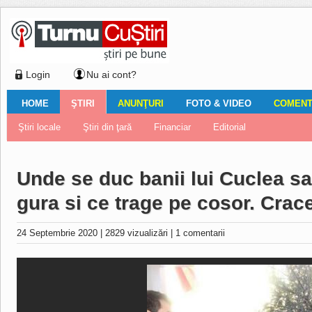
Login
Nu ai cont?
HOME
ŞTIRI
ANUNŢURI
FOTO & VIDEO
COMENTA
Ştiri locale
Ştiri locale
Imobiliare
Galerii Foto
Comentariul zilei
Auto
Ştiri din ţară
Turnaţi aici!
Galerii video
Închirieri
Financiar
Nemulţumirile localnicilor
Vânzări
Editorial
Locuri de muncă
Foto
Unde se duc banii lui Cuclea s
gura si ce trage pe cosor. Cra
24 Septembrie 2020
|
2829 vizualizări
|
1 comentarii