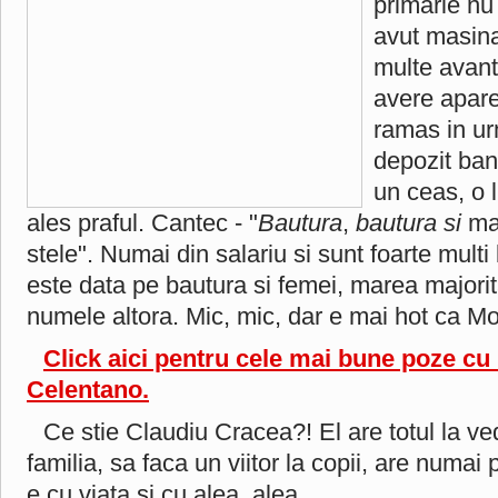
primarie nu
avut masina
multe avant
avere apar
ramas in ur
depozit ban
un ceas, o l
ales praful. Cantec - "
Bautura
,
bautura si
ma
stele". Numai din salariu si sunt foarte multi
este data pe bautura si femei, marea majorit
numele altora. Mic, mic, dar e mai hot ca M
Click aici pentru cele mai bune poze cu
Celentano.
Ce stie Claudiu Cracea?! El are totul la v
familia, sa faca un viitor la copii, are numai 
e cu viata si cu alea, alea.