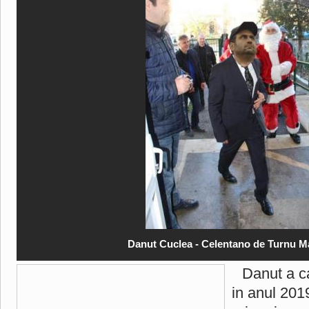
Danut Cuclea - Celentano de Turnu M
Danut a ca
in anul 201