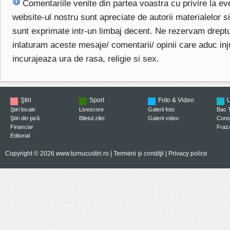
Comentariile venite din partea voastra cu privire la e
website-ul nostru sunt apreciate de autorii materialelor si 
sunt exprimate intr-un limbaj decent. Ne rezervam drept
inlaturam aceste mesaje/ comentarii/ opinii care aduc injuri
incurajeaza ura de rasa, religie si sex.
Ştiri
Sport
Foto & Video
U
Ştiri locale
Livescore
Galerii foto
Bac 
Ştiri din ţară
Biletul zilei
Galerii video
Consi
Financiar
Fraza
Editorial
Copyright © 2026 www.turnucustiri.ro |
Termeni şi condiţii
|
Privacy police