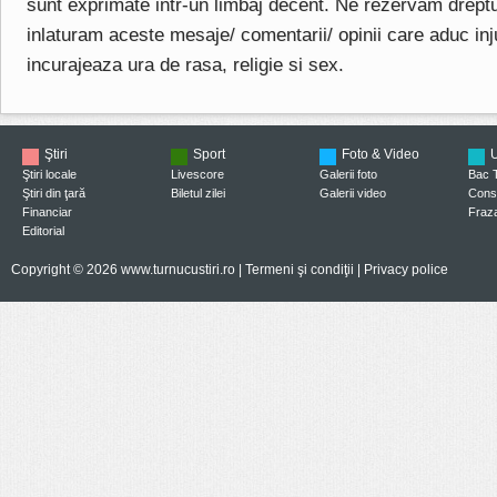
sunt exprimate intr-un limbaj decent. Ne rezervam drept
inlaturam aceste mesaje/ comentarii/ opinii care aduc injuri
incurajeaza ura de rasa, religie si sex.
Ştiri
Sport
Foto & Video
U
Ştiri locale
Livescore
Galerii foto
Bac 
Ştiri din ţară
Biletul zilei
Galerii video
Consi
Financiar
Fraza
Editorial
Copyright © 2026 www.turnucustiri.ro |
Termeni şi condiţii
|
Privacy police