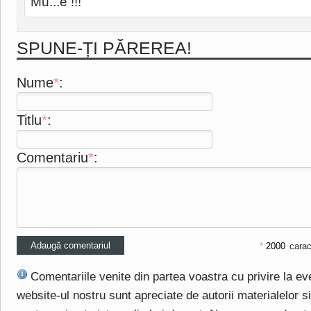
Mu...e !!!
SPUNE-ȚI PĂREREA!
Nume
*
:
Titlu
*
:
Comentariu
*
:
*
carac
Comentariile venite din partea voastra cu privire la e
website-ul nostru sunt apreciate de autorii materialelor si 