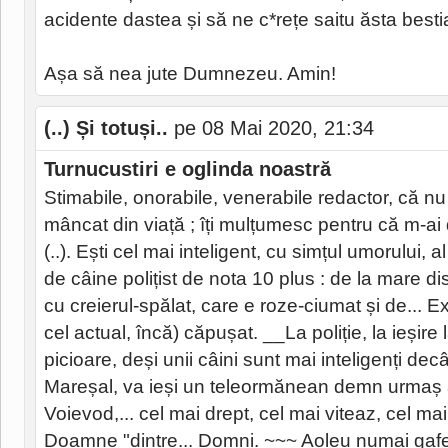
acidente dastea și să ne c*rețe saitu ăsta bestial
Așa să nea jute Dumnezeu. Amin!
(..) Și totuși..
pe 08 Mai 2020, 21:34
Turnucustiri e oglinda noastră
Stimabile, onorabile, venerabile redactor, că nu șt
mâncat din viață ; îți mulțumesc pentru că m-ai
(..). Ești cel mai inteligent, cu simțul umorului, a
de câine polițist de nota 10 plus : de la mare dis
cu creierul-spălat, care e roze-ciumat și de... E
cel actual, încă) căpușat. __La poliție, la ieșire 
picioare, deși unii câini sunt mai inteligenți dec
Mareșal, va ieși un teleormănean demn urmaș a
Voievod,... cel mai drept, cel mai viteaz, cel mai 
Doamne "dintre... Domni. ~~~ Aoleu numai gafe