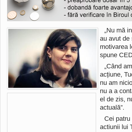
„Nu mă i
au avut de 
motivarea l
spune CED
„Când am
acțiune, Tu
nu am nici
nu a a cont
el de zis, 
actuală”.
Cei patru 
actiunii lu