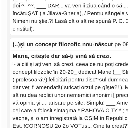
doi ^ i ^?. ___ DAR... va veniii ziua când o să...
încătuȘAT (la Jilava-Gherla), / Pentru sângele
Nimeni nu știe.?! Lasă că o să ne spună P. C.
cinstitul).
(..)și un concept filozofic nou-născut
pe 08
Maria, citește dar să-ți vină să crezi.
~ a citi și ați veni să crezi, ceea ce nu poți crede
concept filozofic în 20-20_ dedicat Mariei)__
( profesoară?) felicitări pentru disc*rsul dumnea
dar veți fi amendată( stricați orzul pe gîște?! ).
să nu dea replici unor nemernici anonimi [ precum
vă opinia și ... lansare pe site. Simplu! ___ Ame
cel care a folosit sintagma * RAHOVA CiTY * ; 
veche, și o am înregistrată la OSIM în Republi
Est. {CORNOSU 2o 2o VOTus... Cine la creat?