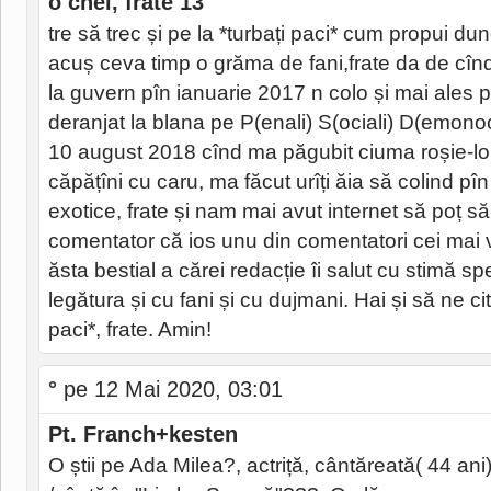
o chei, frate 13
tre să trec și pe la *turbați paci* cum propui d
acuș ceva timp o grăma de fani,frate da de cîn
la guvern pîn ianuarie 2017 n colo și mai ales p
deranjat la blana pe P(enali) S(ociali) D(emonoc
10 august 2018 cînd ma păgubit ciuma roșie-lol
căpățîni cu caru, ma făcut urîți ăia să colind pîn 
exotice, frate și nam mai avut internet să poț s
comentator că ios unu din comentatori cei mai v
ăsta bestial a cărei redacție îi salut cu stimă sp
legătura și cu fani și cu dujmani. Hai și să ne ci
paci*, frate. Amin!
°
pe 12 Mai 2020, 03:01
Pt. Franch+kesten
O știi pe Ada Milea?, actriță, cântăreată( 44 ani