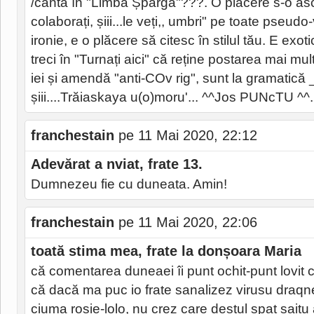
/cântă în "Limba Șpargă"???. O plăcere s-o asc
colaborați, șiii...le veți,, umbri" pe toate pseu
ironie, e o plăcere să citesc în stilul tău. E exot
treci în "Turnați aici" că reține postarea mai mul
iei și amendă "anti-COv rig", sunt la gramatică
șiii....Trăiaskaya u(o)moru'... ^^Jos PUNcTU ^^..
franchestain
pe 11 Mai 2020, 22:12
Adevărat a nviat, frate 13.
Dumnezeu fie cu duneata. Amin!
franchestain
pe 11 Mai 2020, 22:06
toată stima mea, frate la donșoara Maria
că comentarea duneaei îi punt ochit-punt lovit 
că dacă ma puc io frate sanalizez virusu draq
ciuma roșie-lolo, nu crez care destul spaț saitu