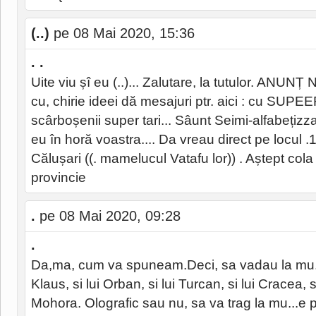
(..)
pe 08 Mai 2020, 15:36
. .
Uite viu șî eu (..)... Zalutare, la tutulor. ANUN
cu, chirie ideei dă mesajuri ptr. aici : cu SUPEER
scârboșenii super tari... Sâunt Seimi-alfabețizza
eu în horă voastra.... Da vreau direct pe locul .
Călușari ((. mamelucul Vatafu lor)) . Aștept cola b
provincie
.
pe 08 Mai 2020, 09:28
.
Da,ma, cum va spuneam.Deci, sa vadau la mu...e 
Klaus, si lui Orban, si lui Turcan, si lui Cracea, s
Mohora. Olografic sau nu, sa va trag la mu...e 