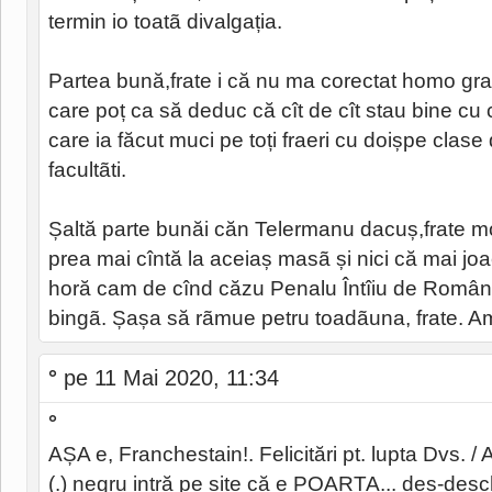
termin io toatã divalgația.
Partea bună,frate i că nu ma corectat homo gra
care poț ca să deduc că cît de cît stau bine cu
care ia făcut muci pe toți fraeri cu doișpe clase
facultãti.
Șaltă parte bunăi căn Telermanu dacuș,frate morți
prea mai cîntă la aceiaș masã și nici că mai jo
horă cam de cînd căzu Penalu Întîiu de Români
bingã. Șașa să rãmue petru toadãuna, frate. A
°
pe 11 Mai 2020, 11:34
°
AȘA e, Franchestain!. Felicitări pt. lupta Dvs. /
(.) negru intră pe site că e POARTA... des-desc