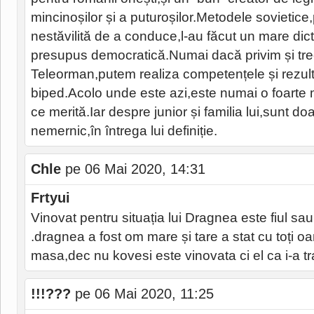
mincinoșilor și a puturoșilor.Metodele sovietice,
nestăvilită de a conduce,l-au făcut un mare dicta
presupus democratică.Numai dacă privim și trec
Teleorman,putem realiza competențele și rezul
biped.Acolo unde este azi,este numai o foarte 
ce merită.Iar despre junior și familia lui,sunt d
nemernic,în întrega lui definiție.
Chle
pe 06 Mai 2020, 14:31
Frtyui
Vinovat pentru situația lui Dragnea este fiul sau 
.dragnea a fost om mare și tare a stat cu toți o
masa,dec nu kovesi este vinovata ci el ca i-a t
!!!???
pe 06 Mai 2020, 11:25