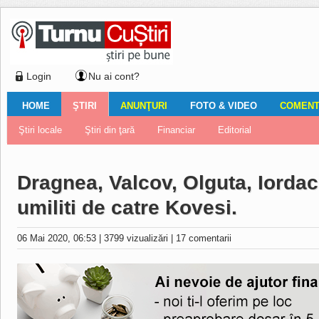
Login
Nu ai cont?
HOME
ŞTIRI
ANUNŢURI
FOTO & VIDEO
COMENTA
Ştiri locale
Ştiri locale
Imobiliare
Galerii Foto
Comentariul zilei
Auto
Ştiri din ţară
Turnaţi aici!
Galerii video
Închirieri
Financiar
Nemulţumirile localnicilor
Vânzări
Editorial
Locuri de muncă
Foto
Dragnea, Valcov, Olguta, Iorda
umiliti de catre Kovesi.
06 Mai 2020, 06:53
|
3799 vizualizări
|
17 comentarii