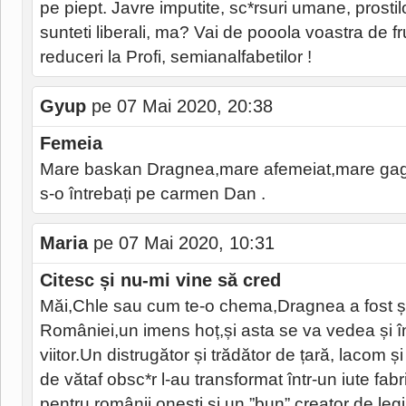
pe piept. Javre imputite, sc*rsuri umane, prostilo
sunteti liberali, ma? Vai de pooola voastra de fru
reduceri la Profi, semianalfabetilor !
Gyup
pe 07 Mai 2020, 20:38
Femeia
Mare baskan Dragnea,mare afemeiat,mare gagic
s-o întrebați pe carmen Dan .
Maria
pe 07 Mai 2020, 10:31
Citesc și nu-mi vine să cred
Măi,Chle sau cum te-o chema,Dragnea a fost și
României,un imens hoț,și asta se va vedea și în
viitor.Un distrugător și trădător de țară, lacom 
de vătaf obsc*r l-au transformat într-un iute fab
pentru românii onești,și un ”bun” creator de legi