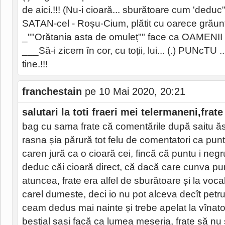
de aici.!!! (Nu-i cioară... sburătoare cum 'deduc"
SATAN-cel - Roșu-Cium, plătit cu oarece grăunț
_""Orătania asta de omuleț"" face ca OAMENII să
___Să-i zicem în cor, cu toții, lui... (.) PUNcTU .. 
tine.!!!
franchestain
pe 10 Mai 2020, 20:21
salutari la toti fraeri mei telermaneni,frate
bag cu sama frate că comentările după saitu ăst
rasna șia părură tot felu de comentatori ca puntu
caren jură ca o cioară cei, fincă că puntu i negr
deduc căi cioară direct, că dacă care cunva pu
atuncea, frate era alfel de sburătoare și la voc
carel dumeste, deci io nu pot alceva decît petr
ceam dedus mai nainte și trebe apelat la vînato
bestial sași facă ca lumea meseria, frate să nu 