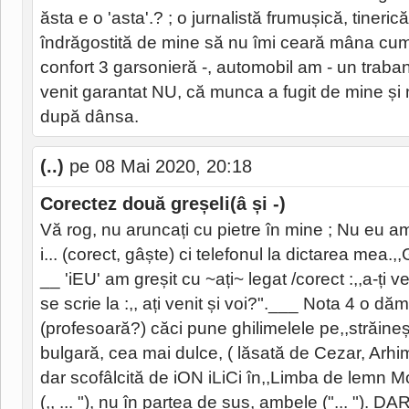
ăsta e o 'asta'.? ; o jurnalistă frumușică, tinerică
îndrăgostită de mine să nu îmi ceară mâna cum
confort 3 garsonieră -, automobil am - un trabant 
venit garantat NU, că munca a fugit de mine și 
după dânsa.
(..)
pe 08 Mai 2020, 20:18
Corectez două greșeli(â și -)
Vă rog, nu aruncați cu pietre în mine ; Nu eu am
i... (corect, gâște) ci telefonul la dictarea mea.,
__ 'iEU' am greșit cu ~ați~ legat /corect :,,a-ți ven
se scrie la :,, ați venit și voi?".___ Nota 4 o 
(profesoară?) căci pune ghilimelele pe,,străineș
bulgară, cea mai dulce, ( lăsată de Cezar, Arhi
dar scofâlcită de iON iLiCi în,,Limba de lemn M
(,, ... "), nu în partea de sus, ambele ("... "). DA