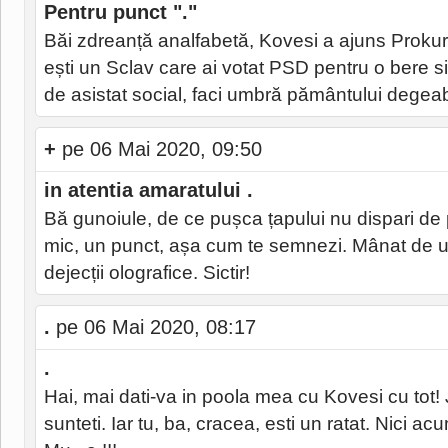
Pentru punct "."
Băi zdreanță analfabetă, Kovesi a ajuns Proku
ești un Sclav care ai votat PSD pentru o bere si
de asistat social, faci umbră pământului degeaba
+
pe 06 Mai 2020, 09:50
in atentia amaratului .
Bă gunoiule, de ce pușca țapului nu dispari de 
mic, un punct, așa cum te semnezi. Mânat de ur
dejecții olografice. Sictir!
.
pe 06 Mai 2020, 08:17
.
Hai, mai dati-va in poola mea cu Kovesi cu tot! 
sunteti. Iar tu, ba, cracea, esti un ratat. Nici ac