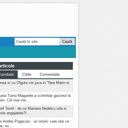
Smart Forum
AGRO
rticole
mandate
Citite
Comentate
nea si cu Olguta vor juca in "Nea Marin si
aria Turnu Magurele a schimbat gazonul la
ion. Cel mai mic...
onf Textil - de ce Mariana Nedelcu urla si
este angajatele?!...
o Andrei Pogacias - un istoric care stie ce
e, nu...