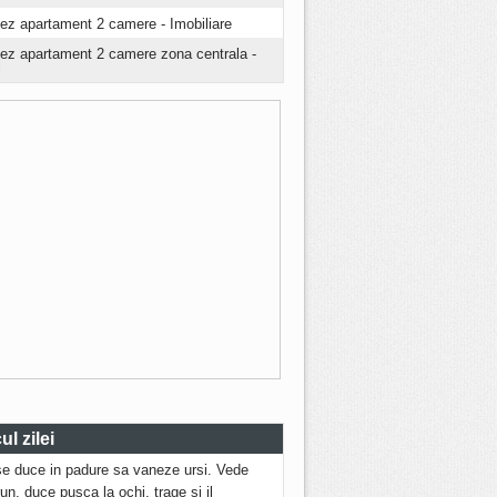
iez apartament 2 camere - Imobiliare
riez apartament 2 camere zona centrala -
i
l zilei
se duce in padure sa vaneze ursi. Vede
run, duce pusca la ochi, trage si il