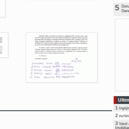
5
Doru
Danu
Ultim
1
Ingrij
2
inchir
3
Vand 
Imobilia