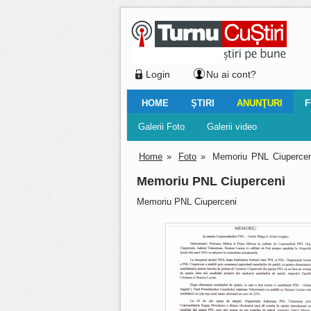
Login
Nu ai cont?
HOME
ŞTIRI
ANUNŢURI
F
Ştiri locale
Ştiri locale
Imobiliare
Galerii Foto
Comentariul zilei
Auto
Ştiri din ţară
Turnaţi aici!
Galerii video
Închirieri
Financiar
Nemulţu
Vân
Home
»
Foto
»
Memoriu PNL Ciupercen
Memoriu PNL Ciuperceni
Memoriu PNL Ciuperceni