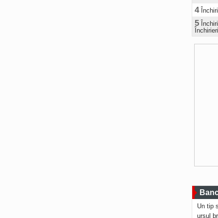
4
Închir
5
Închi
Închirier
Bancu
Un tip 
ursul b