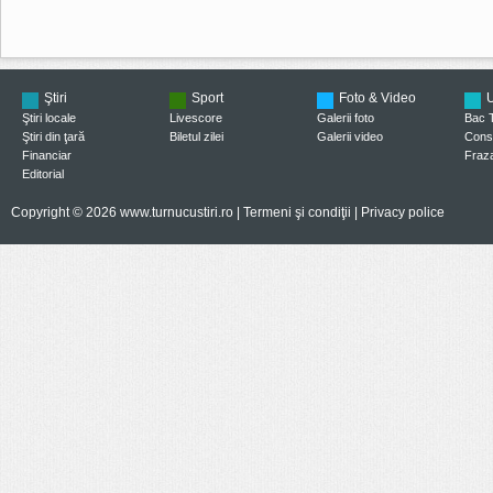
Ştiri
Sport
Foto & Video
U
Ştiri locale
Livescore
Galerii foto
Bac 
Ştiri din ţară
Biletul zilei
Galerii video
Consi
Financiar
Fraza
Editorial
Copyright © 2026 www.turnucustiri.ro |
Termeni şi condiţii
|
Privacy police