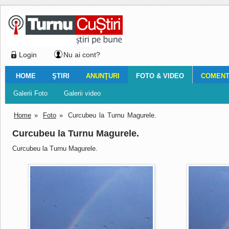
Login
Nu ai cont?
HOME
ŞTIRI
ANUNŢURI
FOTO & VIDEO
COMENTA
Ştiri locale
Ştiri locale
Imobiliare
Galerii Foto
Comentariul zilei
Auto
Ştiri din ţară
Turnaţi aici!
Galerii video
Închirieri
Financiar
Nemulţumirile localnicilor
Vânzări
Editorial
Locuri de muncă
Foto
Home
»
Foto
»
Curcubeu la Turnu Magurele.
Curcubeu la Turnu Magurele.
Curcubeu la Turnu Magurele.