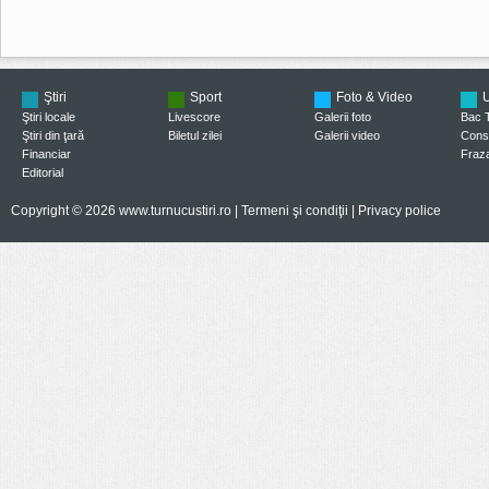
Ştiri
Sport
Foto & Video
U
Ştiri locale
Livescore
Galerii foto
Bac 
Ştiri din ţară
Biletul zilei
Galerii video
Consi
Financiar
Fraza
Editorial
Copyright © 2026 www.turnucustiri.ro |
Termeni şi condiţii
|
Privacy police