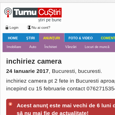
Login
Nu ai cont?
HOME
ŞTIRI
ANUNŢURI
FOTO & VIDEO
COMENTA
Ştiri locale
Ştiri locale
Imobiliare
Galerii Foto
Comentariul zilei
Auto
Ştiri din ţară
Turnaţi aici!
Galerii video
Închirieri
Financiar
Nemulţumirile localnicilor
Vânzări
Editorial
Locuri de muncă
Foto
inchiriez camera
24 Ianuarie 2017
, Bucuresti, bucuresti.
inchiriez camera pt 2 fete in Bucuresti apro
incepind cu 15 februarie contact 076271535
Acest anunţ este mai vechi de 6 luni de
să nu mai fie de actualitate!