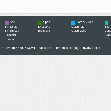
Ştiri
Sport
Foto & Video
U
Ştiri locale
Livescore
Galerii foto
Bac 
Ştiri din ţară
Biletul zilei
Galerii video
Consi
Financiar
Fraza
Editorial
Copyright © 2026 www.turnucustiri.ro |
Termeni şi condiţii
|
Privacy police