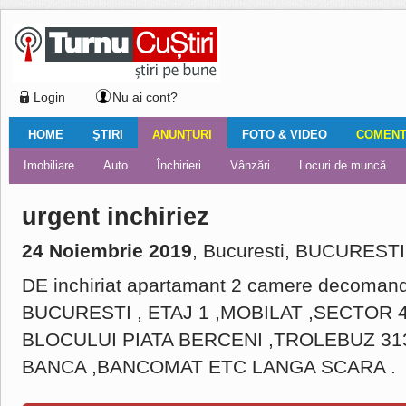
Login
Nu ai cont?
HOME
ŞTIRI
ANUNŢURI
FOTO & VIDEO
COMENTA
Ştiri locale
Ştiri locale
Imobiliare
Galerii Foto
Comentariul zilei
Auto
Ştiri din ţară
Turnaţi aici!
Galerii video
Închirieri
Financiar
Nemulţumirile localnicilor
Vânzări
Editorial
Locuri de muncă
Foto
urgent inchiriez
24 Noiembrie 2019
, Bucuresti, BUCURESTI
DE inchiriat apartamant 2 camere decoma
BUCURESTI , ETAJ 1 ,MOBILAT ,SECTOR 4
BLOCULUI PIATA BERCENI ,TROLEBUZ 313
BANCA ,BANCOMAT ETC LANGA SCARA .