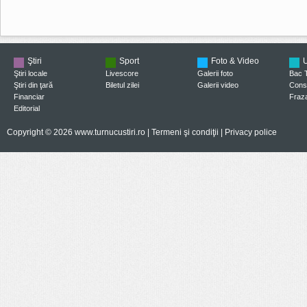
Ştiri
Sport
Foto & Video
U
Ştiri locale
Livescore
Galerii foto
Bac 
Ştiri din ţară
Biletul zilei
Galerii video
Consi
Financiar
Fraza
Editorial
Copyright © 2026 www.turnucustiri.ro |
Termeni şi condiţii
|
Privacy police