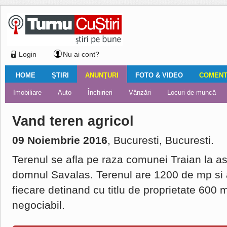
Login
Nu ai cont?
HOME
ŞTIRI
ANUNŢURI
FOTO & VIDEO
COMENTA
Ştiri locale
Ştiri locale
Imobiliare
Galerii Foto
Comentariul zilei
Auto
Ştiri din ţară
Turnaţi aici!
Galerii video
Închirieri
Financiar
Nemulţumirile localnicilor
Vânzări
Editorial
Locuri de muncă
Foto
Vand teren agricol
09 Noiembrie 2016
, Bucuresti, Bucuresti.
Terenul se afla pe raza comunei Traian la a
domnul Savalas. Terenul are 1200 de mp si a
fiecare detinand cu titlu de proprietate 600 
negociabil.