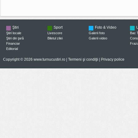
Ştiri
Sport
Foto & Video
U
Ştiri locale
Livescore
Galerii foto
Bac 
Ştiri din ţară
Biletul zilei
Galerii video
Consi
Financiar
Fraza
Editorial
Copyright © 2026 www.turnucustiri.ro |
Termeni şi condiţii
|
Privacy police