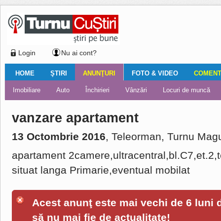
Login
Nu ai cont?
HOME
ŞTIRI
ANUNŢURI
FOTO & VIDEO
COMENTA
Ştiri locale
Ştiri locale
Imobiliare
Galerii Foto
Comentariul zilei
Auto
Ştiri din ţară
Turnaţi aici!
Galerii video
Închirieri
Financiar
Nemulţumirile localnicilor
Vânzări
Editorial
Locuri de muncă
Foto
vanzare apartament
13 Octombrie 2016
, Teleorman, Turnu Magu
apartament 2camere,ultracentral,bl.C7,et.2,
situat langa Primarie,eventual mobilat
Acest anunţ este mai vechi de 6 luni de
să nu mai fie de actualitate!