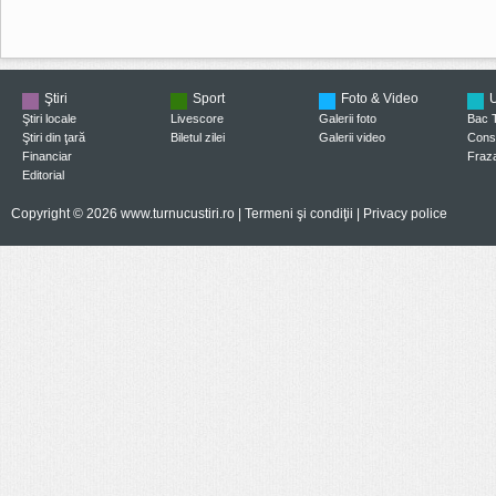
Ştiri
Sport
Foto & Video
U
Ştiri locale
Livescore
Galerii foto
Bac 
Ştiri din ţară
Biletul zilei
Galerii video
Consi
Financiar
Fraza
Editorial
Copyright © 2026 www.turnucustiri.ro |
Termeni şi condiţii
|
Privacy police