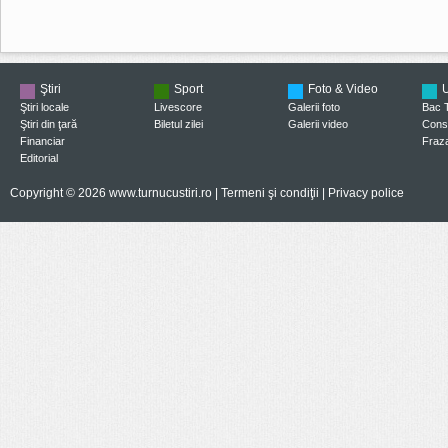
Ştiri
Sport
Foto & Video
U
Ştiri locale
Livescore
Galerii foto
Bac 
Ştiri din ţară
Biletul zilei
Galerii video
Consi
Financiar
Fraza
Editorial
Copyright © 2026 www.turnucustiri.ro |
Termeni şi condiţii
|
Privacy police