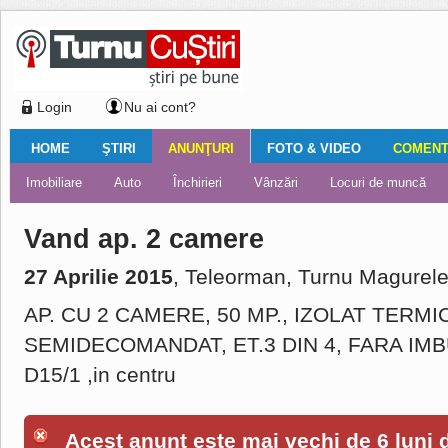
Login
Nu ai cont?
HOME
ŞTIRI
ANUNŢURI
FOTO & VIDEO
COMENTA
Ştiri locale
Ştiri locale
Imobiliare
Galerii Foto
Comentariul zilei
Auto
Ştiri din ţară
Turnaţi aici!
Galerii video
Închirieri
Financiar
Nemulţumirile localnicilor
Vânzări
Editorial
Locuri de muncă
Foto
Vand ap. 2 camere
27 Aprilie 2015
, Teleorman, Turnu Magurele
AP. CU 2 CAMERE, 50 MP., IZOLAT TERMIC
SEMIDECOMANDAT, ET.3 DIN 4, FARA IM
D15/1 ,in centru
Acest anunţ este mai vechi de 6 luni de