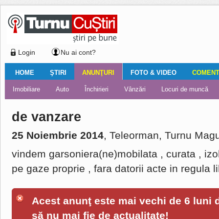
Login
Nu ai cont?
HOME
ŞTIRI
ANUNŢURI
FOTO & VIDEO
COMENTA
Ştiri locale
Ştiri locale
Imobiliare
Galerii Foto
Comentariul zilei
Auto
Ştiri din ţară
Turnaţi aici!
Galerii video
Închirieri
Financiar
Nemulţumirile localnicilor
Vânzări
Editorial
Locuri de muncă
Foto
de vanzare
25 Noiembrie 2014
, Teleorman, Turnu Magu
vindem garsoniera(ne)mobilata , curata , izol
pe gaze proprie , fara datorii acte in regula 
Acest anunţ este mai vechi de 6 luni de
să nu mai fie de actualitate!