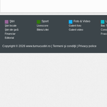
Ştiri
Sport
Foto & Video
U
Ştiri locale
Livescore
Galerii foto
Bac 
Ştiri din ţară
Biletul zilei
Galerii video
Consi
Financiar
Fraza
Editorial
Copyright © 2026 www.turnucustiri.ro |
Termeni şi condiţii
|
Privacy police