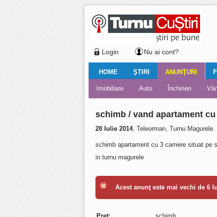
Login
Nu ai cont?
HOME
ŞTIRI
ANUNŢURI
F
Ştiri locale
Ştiri locale
Imobiliare
Galerii Foto
Comentariul zilei
Auto
Ştiri din ţară
Turnaţi aici!
Galerii video
Închirieri
Financiar
Nemulţu
Vân
schimb / vand apartament cu
28 Iulie 2014
, Teleorman, Turnu Magurele.
schimb apartament cu 3 camere situat pe st
in turnu magurele
Acest anunţ este mai vechi de 6 lun
Preţ:
schimb