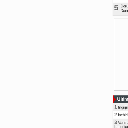
5
Doru
Danu
Ultim
1
Ingrij
2
inchir
3
Vand 
Imobilia