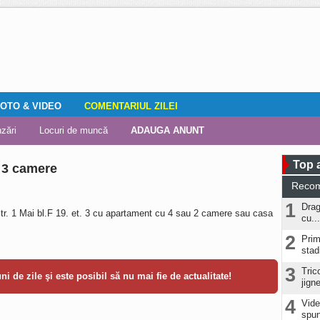
OTO & VIDEO
COMENTARIUL ZILEI
mirile localnicilor
zări
Editorial
Locuri de muncă
Fotografia ta
ADAUGA ANUNT
Vremea
DOZA DE RÂS
Top a
 3 camere
Reco
1
Drag
r. 1 Mai bl.F 19. et. 3 cu apartament cu 4 sau 2 camere sau casa
cu...
2
Prim
stad
3
Tric
i de zile şi este posibil să nu mai fie de actualitate!
jign
4
Vide
spun