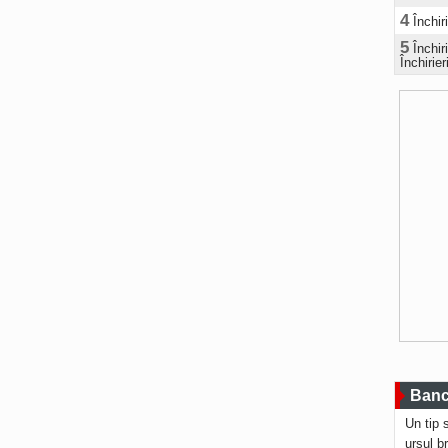
4
Închir
5
Închi
Închirier
Bancu
Un tip 
ursul b