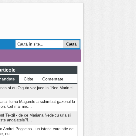
Smart Forum
AGRO
rticole
mandate
Citite
Comentate
nea si cu Olguta vor juca in "Nea Marin si
aria Turnu Magurele a schimbat gazonul la
ion. Cel mai mic...
onf Textil - de ce Mariana Nedelcu urla si
este angajatele?!...
o Andrei Pogacias - un istoric care stie ce
e, nu...