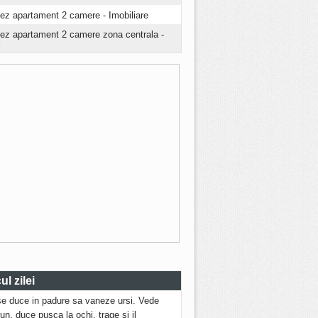
iez apartament 2 camere - Imobiliare
riez apartament 2 camere zona centrala -
i
l zilei
se duce in padure sa vaneze ursi. Vede
run, duce pusca la ochi, trage si il