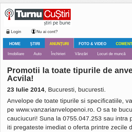
Login
Nu ai cont?
HOME
ŞTIRI
ANUNŢURI
FOTO & VIDEO
COMENTA
Ştiri locale
Ştiri locale
Imobiliare
Galerii Foto
Comentariul zilei
Auto
Ştiri din ţară
Turnaţi aici!
Galerii video
Închirieri
Financiar
Nemulţumirile localnicilor
Vânzări
Editorial
Locuri de muncă
Foto
Promotii la toate tipurile de an
Acvila!
23 Iulie 2014
, Bucuresti, bucuresti.
Anvelope de toate tipurile si specificatiile, v
pe www.vanzarianvelopenoi.ro. O sa te bucuri
cauciucuri! Suna la 0755.047.253 sau intra p
iti pregateste imediat o oferta printre zecile 