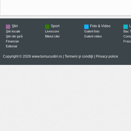
Ştiri
Sport
Foto & Video
U
Ştiri locale
Livescore
Galerii foto
Bac 
Ştiri din ţară
Biletul zilei
Galerii video
Consi
Financiar
Fraza
Editorial
Copyright © 2026 www.turnucustiri.ro |
Termeni şi condiţii
|
Privacy police