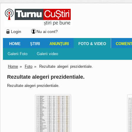
Login
Nu ai cont?
HOME
ŞTIRI
ANUNŢURI
FOTO & VIDEO
COMENTA
Ştiri locale
Ştiri locale
Imobiliare
Galerii Foto
Comentariul zilei
Auto
Ştiri din ţară
Turnaţi aici!
Galerii video
Închirieri
Financiar
Nemulţumirile localnicilor
Vânzări
Editorial
Locuri de muncă
Foto
Home
»
Foto
»
Rezultate alegeri prezidentiale.
Rezultate alegeri prezidentiale.
Rezultate alegeri prezidentiale.