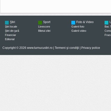
Ştiri
Sport
Foto & Video
U
Ştiri locale
Livescore
Galerii foto
Bac 
Ştiri din ţară
Biletul zilei
Galerii video
Consi
Financiar
Fraza
Editorial
Copyright © 2026 www.turnucustiri.ro |
Termeni şi condiţii
|
Privacy police