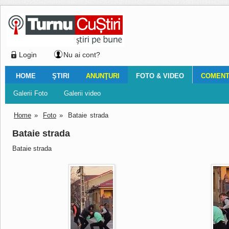
Login
Nu ai cont?
HOME
ŞTIRI
ANUNŢURI
FOTO & VIDEO
COMENTA
Ştiri locale
Ştiri locale
Imobiliare
Galerii Foto
Comentariul zilei
Auto
Ştiri din ţară
Turnaţi aici!
Galerii video
Închirieri
Financiar
Nemulţumirile localnicilor
Vânzări
Editorial
Locuri de muncă
Foto
Home
»
Foto
»
Bataie strada
Bataie strada
Bataie strada