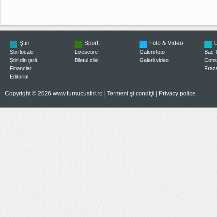
Ştiri
Sport
Foto & Video
U
Ştiri locale
Livescore
Galerii foto
Bac 
Ştiri din ţară
Biletul zilei
Galerii video
Consi
Financiar
Fraza
Editorial
Copyright © 2026 www.turnucustiri.ro |
Termeni şi condiţii
|
Privacy police